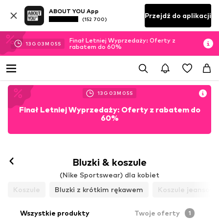
ABOUT YOU App
Przejdź do aplikacji
(152 700)
Finał Letniej Wyprzedaży: Oferty z
13
G
03
M
03
S
rabatem do 60%
13
G
03
M
03
S
Finał Letniej Wyprzedaży: Oferty z rabatem do
60%
Bluzki & koszule
(Nike Sportswear) dla kobiet
Koszule
Bluzki z krótkim rękawem
Koszule jeansow
Wszystkie produkty
Twoje oferty
1