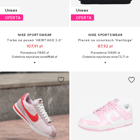
Unisex
Unisex
OFERTA
OFERTA
NIKE SPORTSWEAR
NIKE SPORTSWEAR
Torba na pasek 'HERITAGE 2.0'
Plecak na sznurkach 'Heritage'
107,91 zł
87,92 zł
Pierwotnie: 119,90 zł
Pierwotnie: 109,90 zł
Ostatnia najniższa cena:
99,66 zł
Ostatnia najniższa cena:
73,71 zł