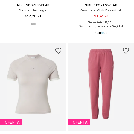
NIKE SPORTSWEAR
NIKE SPORTSWEAR
Plecak 'Heritage'
Koszulka 'Club Essential'
167,90 zł
94,41 zł
Pierwotnie: 119,90 zł
Ostatnia najniższa cena:
94,41 zł
+
8
OFERTA
OFERTA