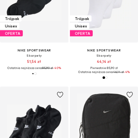
Trójpak
Trójpak
Unisex
Unisex
OFERTA
OFERTA
NIKE SPORTSWEAR
NIKE SPORTSWEAR
Skarpety
Skarpety
51,54 zł
44,14 zł
Ostatnia najniższa cena:
85,90 zł
-40%
Pierwotnie: 85,90 zł
Ostatnia najniższa cena:
46,14 zł
-4%