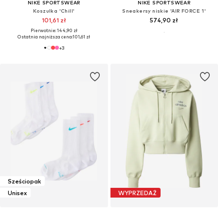
NIKE SPORTSWEAR
NIKE SPORTSWEAR
Koszulka 'Chill'
Sneakersy niskie 'AIR FORCE 1'
101,61 zł
574,90 zł
Pierwotnie: 144,90 zł
Ostatnia najniższa cena:
101,61 zł
+
3
Sześciopak
Unisex
WYPRZEDAŻ