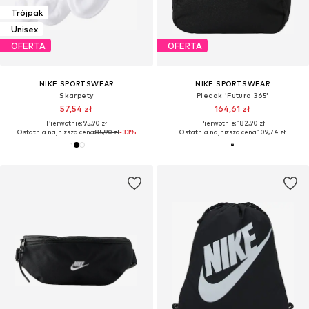
Trójpak
Unisex
OFERTA
OFERTA
NIKE SPORTSWEAR
NIKE SPORTSWEAR
Skarpety
Plecak 'Futura 365'
57,54 zł
164,61 zł
Pierwotnie: 95,90 zł
Pierwotnie: 182,90 zł
Ostatnia najniższa cena:
85,90 zł
-33%
Ostatnia najniższa cena:
109,74 zł