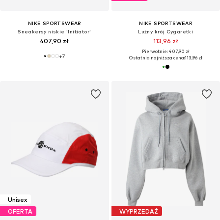
NIKE SPORTSWEAR
NIKE SPORTSWEAR
Sneakersy niskie 'Initiator'
Lużny krój Cygaretki
407,90 zł
113,96 zł
Pierwotnie: 407,90 zł
+
7
Ostatnia najniższa cena:
113,96 zł
Unisex
OFERTA
WYPRZEDAŻ