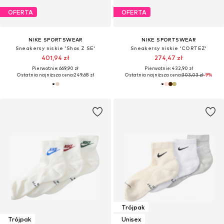
OFERTA
OFERTA
NIKE SPORTSWEAR
NIKE SPORTSWEAR
Sneakersy niskie 'Shox Z SE'
Sneakersy niskie 'CORTEZ'
401,94 zł
274,47 zł
Pierwotnie: 669,90 zł
Pierwotnie: 432,90 zł
Ostatnia najniższa cena:
249,68 zł
Ostatnia najniższa cena:
303,03 zł
-9%
Trójpak
Trójpak
Unisex