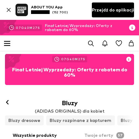
ABOUT YOU App
Przejdź do aplikacji
(152 700)
Finał Letniej Wyprzedaży: Oferty z
07
G
40
M
25
S
rabatem do 60%
07
G
40
M
25
S
Finał Letniej Wyprzedaży: Oferty z rabatem do
60%
Bluzy
(ADIDAS ORIGINALS) dla kobiet
Bluzy dresowe
Bluzy rozpinane z kapturem
Bluzy z
Wszystkie produkty
Twoje oferty
57