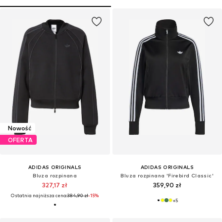
Nowość
OFERTA
ADIDAS ORIGINALS
ADIDAS ORIGINALS
Bluza rozpinana
Bluza rozpinana 'Firebird Classic'
327,17 zł
359,90 zł
Ostatnia najniższa cena:
384,90 zł
-15%
+
5