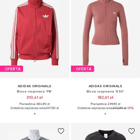
OFERTA
OFERTA
ADIDAS ORIGINALS
ADIDAS ORIGINALS
Bluza rozpinana 'FB'
Bluza rozpinana 'ESS'
310,41 zł
182,61 zł
Pierwotnie: 384,90 zł
Pierwotnie: 239,90 zł
Ostatnia najniższa cena:
307,92 zł
Ostatnia najniższa cena:
202,90 zł
-10%