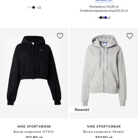
Pierwotnie: 312,90 zł
+
2
Ostatnia najniższa cena:
210,32 zł
+
2
Nowość
NIKE SPORTSWEAR
NIKE SPORTSWEAR
Bluza rozpinana 'STDO'
Bluza rozpinana 'Studio'
312,90 zł
337,90 zł