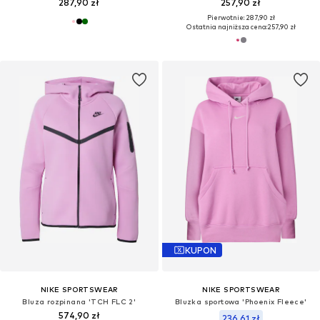
287,90 zł
257,90 zł
Pierwotnie: 287,90 zł
Ostatnia najniższa cena:
257,90 zł
KUPON
NIKE SPORTSWEAR
NIKE SPORTSWEAR
Bluza rozpinana 'TCH FLC 2'
Bluzka sportowa 'Phoenix Fleece'
574,90 zł
236,61 zł