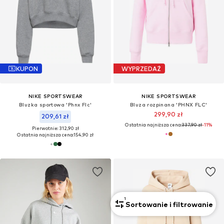
KUPON
WYPRZEDAŻ
NIKE SPORTSWEAR
NIKE SPORTSWEAR
Bluzka sportowa 'Phnx Flc'
Bluza rozpinana 'PHNX FLC'
299,90 zł
209,61 zł
Ostatnia najniższa cena:
337,90 zł
-11%
Pierwotnie: 312,90 zł
Ostatnia najniższa cena:
154,90 zł
1
Sortowanie i filtrowanie