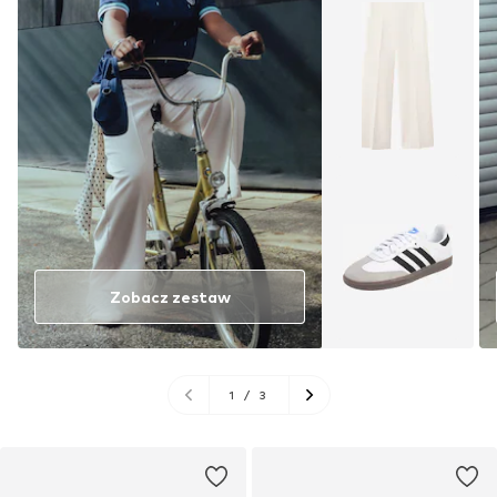
Zobacz zestaw
1
/
3