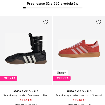
Przejrzano 32 z 662 produktów
Unisex
OFERTA
OFERTA
ADIDAS ORIGINALS
ADIDAS ORIGINALS
Sneakersy niskie 'Taekwondo Mei'
Sneakersy niskie 'Handball Spezial'
472,41 zł
449,10 zł
Pierwotnie: 524,90 zł
Pierwotnie: 499,00 zł