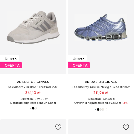
Unisex
Unisex
OFERTA
OFERTA
ADIDAS ORIGINALS
ADIDAS ORIGINALS
Sneakersy niskie 'Treziod 2.0'
Sneakersy niskie 'Mega Ghostride'
341,10 zł
211,96 zł
Pierwotnie: 379,00 zł
Pierwotnie: 764,90 zł
Ostatnia najniższa cena:
341,10 zł
Ostatnia najniższa cena:
243,92 zł
-13%
+
1