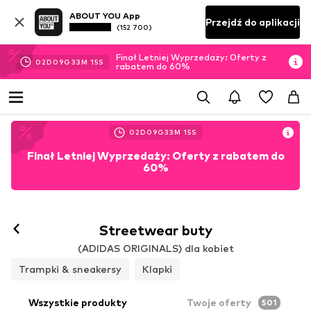
ABOUT YOU App
Przejdź do aplikacji
(152 700)
Finał Letniej Wyprzedaży: Oferty z
02
D
09
G
33
M
14
S
rabatem do 60%
02
D
09
G
33
M
14
S
Finał Letniej Wyprzedaży: Oferty z rabatem do
60%
Streetwear buty
(ADIDAS ORIGINALS) dla kobiet
Trampki & sneakersy
Klapki
Wszystkie produkty
Twoje oferty
501