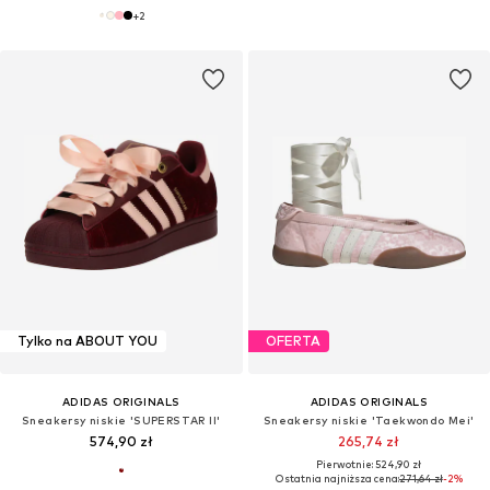
+
2
Tylko na ABOUT YOU
OFERTA
ADIDAS ORIGINALS
ADIDAS ORIGINALS
Sneakersy niskie 'SUPERSTAR II'
Sneakersy niskie 'Taekwondo Mei'
574,90 zł
265,74 zł
Pierwotnie: 524,90 zł
Ostatnia najniższa cena:
271,64 zł
-2%