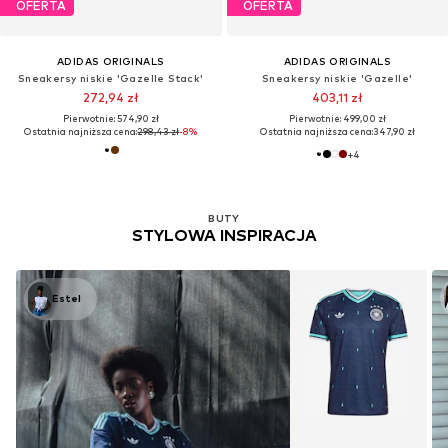
OFERTA
OFERTA
ADIDAS ORIGINALS
ADIDAS ORIGINALS
Sneakersy niskie 'Gazelle Stack'
Sneakersy niskie 'Gazelle'
272,94 zł
403,11 zł
Pierwotnie: 574,90 zł
Pierwotnie: 499,00 zł
Ostatnia najniższa cena:
298,43 zł
-8%
Ostatnia najniższa cena:
347,90 zł
+
4
BUTY
STYLOWA INSPIRACJA
Estel