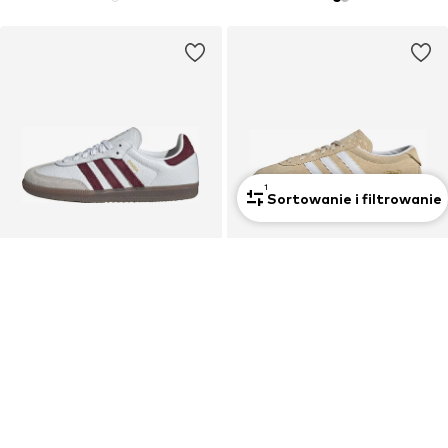
1
Sortowanie i filtrowanie
Unisex
OFERTA
OFERTA
ADIDAS ORIGINALS
ADIDAS ORIGINALS
Sneakersy niskie 'Samba'
Sneakersy niskie 'Gazelle Lo Pro'
342,32 zł
Od 170,94 zł
Pierwotnie: 574,90 zł
Pierwotnie: 574,90 zł
Ostatnia najniższa cena:
344,94 zł
Ostatnia najniższa cena:
227,92 zł
-25%