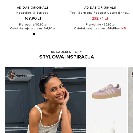
ADIDAS ORIGINALS
ADIDAS ORIGINALS
Koszulka '3-Stripes'
Top 'Germany Reconstructed Bringback'
169,90 zł
232,74 zł
Pierwotnie: 192,90 zł
Pierwotnie: 432,90 zł
Ostatnia najniższa cena:
169,90 zł
Ostatnia najniższa cena:
271,53 zł
-14%
KOSZULKI & TOPY
STYLOWA INSPIRACJA
Nardos