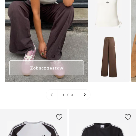
Zobacz zestaw
1
/
3