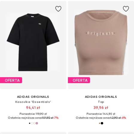
OFERTA
OFERTA
ADIDAS ORIGINALS
ADIDAS ORIGINALS
Koszulka 'Essentials'
Top
94,41 zł
39,96 zł
Pierwotnie: 119,90 zł
Pierwotnie: 144,90 zł
Ostatnia najniższa cena:
101,92 zł
-7%
Ostatnia najniższa cena:
42,90 zł
-6%