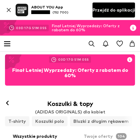
ABOUT YOU App
Przejdź do aplikacji
(152 700)
Finał Letniej Wyprzedaży: Oferty z
03
D
17
G
51
M
03
S
rabatem do 60%
03
D
17
G
51
M
03
S
Finał Letniej Wyprzedaży: Oferty z rabatem do
60%
Koszulki & topy
(ADIDAS ORIGINALS) dla kobiet
T-shirty
Koszulki polo
Bluzki z długim rękawem
Wszystkie produkty
Twoje oferty
104