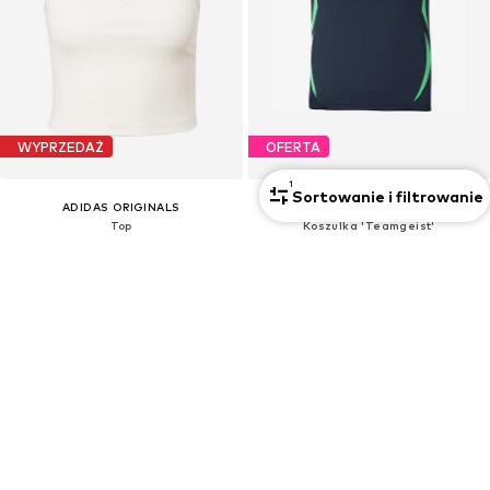
WYPRZEDAŻ
OFERTA
1
Sortowanie i filtrowanie
ADIDAS ORIGINALS
ADIDAS ORIGINALS
Top
Koszulka 'Teamgeist'
46,90 zł
97,93 zł
Pierwotnie: 157,90 zł
Pierwotnie: 157,90 zł
Ostatnia najniższa cena:
50,32 zł
-6%
Ostatnia najniższa cena:
56,34 zł