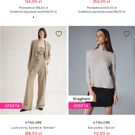
146,00 zł
256,00 zł
Pierwotnie: 365,00 zł
Pierwotnie: 640,00 zł
Ostatnia najniższa cena:
146,00 zł
Ostatnia najniższa cena:
256,00 zł
Krągłości
OFERTA
OFERTA
4TAILORS
4TAILORS
Lużny krój Spodnie 'Ember'
Koszulka 'Susie'
188,00 zł
112,00 zł