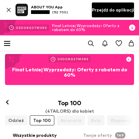
ABOUT YOU App
Przejdź do aplikacji
(152 700)
Finał Letniej Wyprzedaży: Oferty z
03
D
08
G
37
M
36
S
rabatem do 60%
03
D
08
G
37
M
36
S
Finał Letniej Wyprzedaży: Oferty z rabatem do
60%
Top 100
(4TAILORS) dla kobiet
Odzież
Top 100
Akcesoria
Buty
Wyprzedaż
Wszystkie produkty
Twoje oferty
149