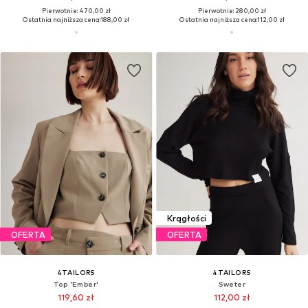
Pierwotnie: 470,00 zł
Pierwotnie: 280,00 zł
Ostatnia najniższa cena:
188,00 zł
Ostatnia najniższa cena:
112,00 zł
Krągłości
OFERTA
OFERTA
4TAILORS
4TAILORS
Top 'Ember'
Sweter
119,60 zł
112,00 zł