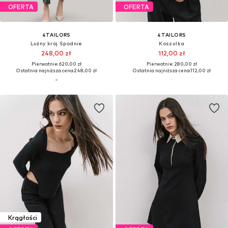
OFERTA
OFERTA
4TAILORS
4TAILORS
Lużny krój Spodnie
Koszulka
248,00 zł
112,00 zł
Pierwotnie: 620,00 zł
Pierwotnie: 280,00 zł
Ostatnia najniższa cena:
248,00 zł
Ostatnia najniższa cena:
112,00 zł
Krągłości