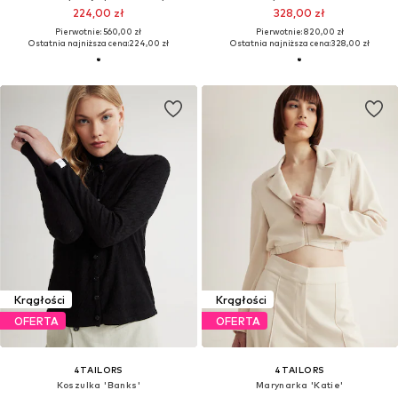
224,00 zł
328,00 zł
Pierwotnie: 560,00 zł
Pierwotnie: 820,00 zł
Ostatnia najniższa cena:
224,00 zł
Ostatnia najniższa cena:
328,00 zł
Krągłości
Krągłości
OFERTA
OFERTA
4TAILORS
4TAILORS
Koszulka 'Banks'
Marynarka 'Katie'