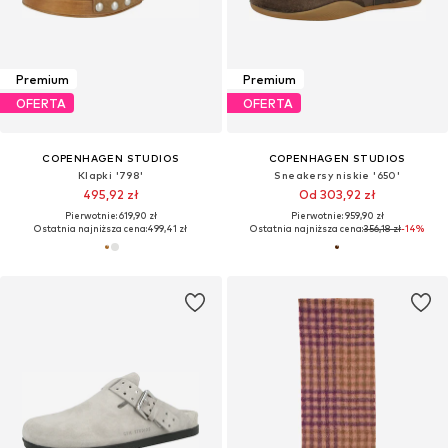
Premium
Premium
OFERTA
OFERTA
COPENHAGEN STUDIOS
COPENHAGEN STUDIOS
Klapki '798'
Sneakersy niskie '650'
495,92 zł
Od 303,92 zł
Pierwotnie: 619,90 zł
Pierwotnie: 959,90 zł
Ostatnia najniższa cena:
499,41 zł
Ostatnia najniższa cena:
356,18 zł
-14%