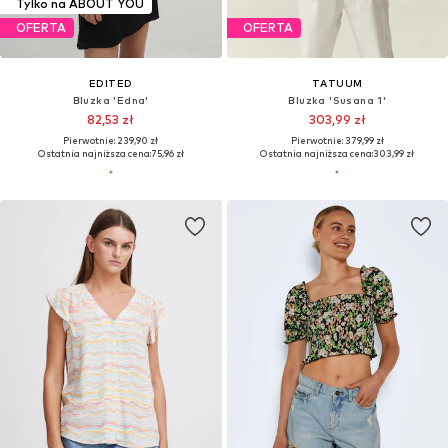
Tylko na ABOUT YOU
OFERTA
OFERTA
EDITED
TATUUM
Bluzka 'Edna'
Bluzka 'Susana 1'
82,53 zł
303,99 zł
Pierwotnie: 239,90 zł
Pierwotnie: 379,99 zł
Ostatnia najniższa cena:
75,96 zł
Ostatnia najniższa cena:
303,99 zł