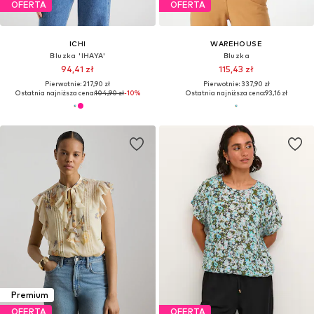
OFERTA
OFERTA
ICHI
WAREHOUSE
Bluzka 'IHAYA'
Bluzka
94,41 zł
115,43 zł
Pierwotnie: 217,90 zł
Pierwotnie: 337,90 zł
Ostatnia najniższa cena:
104,90 zł
-10%
Ostatnia najniższa cena:
93,16 zł
Premium
OFERTA
OFERTA