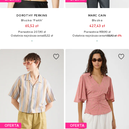
DOROTHY PERKINS
MARC CAIN
Bluzka 'Faith'
Bluzka
65,52 zł
427,43 zł
Pierwotnie: 207,90 zł
Pierwotnie: 959,90 zł
Ostatnia najniższa cena:
65,52 zł
Ostatnia najniższa cena:
455,92 zł
-6%
OFERTA
OFERTA