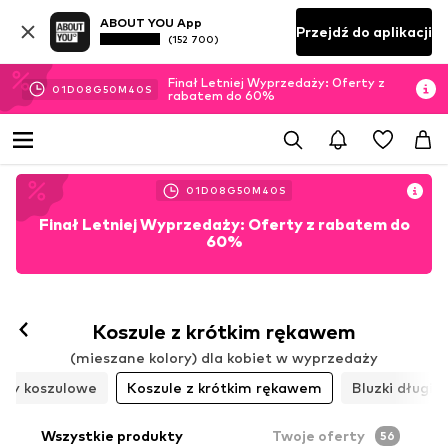
ABOUT YOU App
Przejdź do aplikacji
(152 700)
Finał Letniej Wyprzedaży: Oferty z
01
D
08
G
50
M
38
S
rabatem do 60%
01
D
08
G
50
M
38
S
Finał Letniej Wyprzedaży: Oferty z rabatem do
60%
Koszule z krótkim rękawem
(mieszane kolory) dla kobiet w wyprzedaży
opy koszulowe
Koszule z krótkim rękawem
Bluzki długie
Wszystkie produkty
Twoje oferty
56