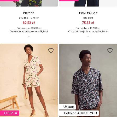
EDITED
TOM TAILOR
Bluzka 'Chris'
Bluzka
82,53 zł
75,53 zł
Pierwotnie: 239,90 zł
Pierwotnie: 182,90 zł
Ostatnia najniższa cena:
75,96 zł
Ostatnia najniższa cena:
64,74 zł
Unisex
OFERTA
Tylko na ABOUT YOU