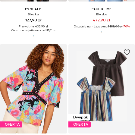
ESQUALO
PAUL & JOE
Bluzka
Bluzka
127,90 zł
472,90 zł
Pierwotnie: 432,90 zł
Ostatnia najniższa cena:
1 589,00 zł
-70%
Ostatnia najniższa cena:
115,11 zł
Dwupak
OFERTA
OFERTA