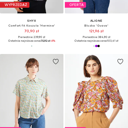
WYPRZEDAŻ
OFERTA
SHYX
ALIGNE
Comfort fit Koszula 'Hermine'
Bluzka 'Guava'
70,90 zł
121,96 zł
Pierwotnie: 239,90 zł
Pierwotnie: 384,90 zł
Ostatnia najniższa cena:
75,92 zł
-6%
Ostatnia najniższa cena:
103,41 zł