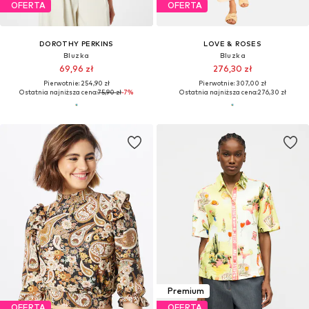
OFERTA
OFERTA
DOROTHY PERKINS
LOVE & ROSES
Bluzka
Bluzka
69,96 zł
276,30 zł
Pierwotnie: 254,90 zł
Pierwotnie: 307,00 zł
Ostatnia najniższa cena:
75,90 zł
-7%
Ostatnia najniższa cena:
276,30 zł
Premium
OFERTA
OFERTA