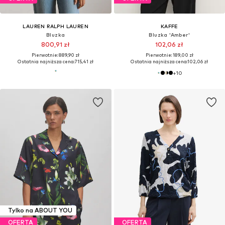
LAUREN RALPH LAUREN
KAFFE
Bluzka
Bluzka 'Amber'
800,91 zł
102,06 zł
Pierwotnie: 889,90 zł
Pierwotnie: 189,00 zł
Ostatnia najniższa cena:
715,41 zł
Ostatnia najniższa cena:
102,06 zł
+
10
Tylko na ABOUT YOU
OFERTA
OFERTA