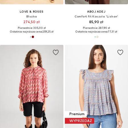
LOVE & ROSES
ABOJ ADEJ
Bluzka
Comfort fit Koszula 'Lishan'
274,50 zł
85,90 zł
Pierwotnie: 305,00 zł
Pierwotnie: 287,90 zł
Ostatnia najniższa cena:
259,25 zł
Ostatnia najniższa cena:
77,31 zł
Premium
WYPRZEDAŻ