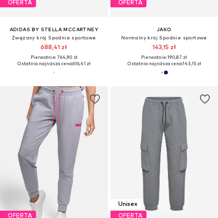
OFERTA
OFERTA
ADIDAS BY STELLA MCCARTNEY
JAKO
Zwężany krój Spodnie sportowe
Normalny krój Spodnie sportowe
688,41 zł
143,15 zł
Pierwotnie: 764,90 zł
Pierwotnie: 190,87 zł
Ostatnia najniższa cena:
616,41 zł
Ostatnia najniższa cena:
143,15 zł
Unisex
OFERTA
OFERTA