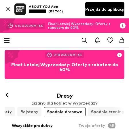
ABOUT YOU App
Przejdź do aplikacji
(152 700)
Finał Letniej Wyprzedaży: Oferty z
01
D
05
G
30
M
14
S
rabatem do 60%
01
D
05
G
30
M
14
S
Finał Letniej Wyprzedaży: Oferty z rabatem do
60%
Obserwuj
Dresy
(szary) dla kobiet w wyprzedaży
Szorty
Rajstopy
Spodnie dresowe
Spodnie treningo
Wszystkie produkty
Twoje oferty
45