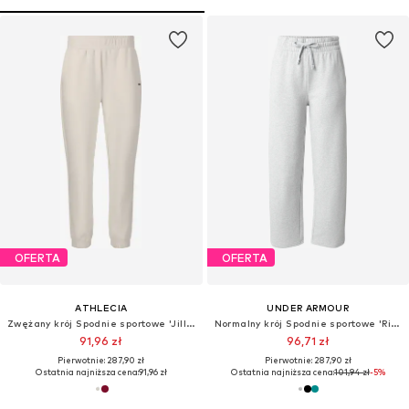
OFERTA
OFERTA
ATHLECIA
UNDER ARMOUR
Zwężany krój Spodnie sportowe 'Jillnana V2'
Normalny krój Spodnie sportowe 'Rival'
91,96 zł
96,71 zł
Pierwotnie: 287,90 zł
Pierwotnie: 287,90 zł
Ostatnia najniższa cena:
91,96 zł
Ostatnia najniższa cena:
101,94 zł
-5%