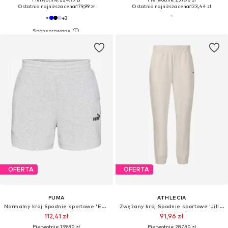
Ostatnia najniższa cena:
179,99 zł
Ostatnia najniższa cena:
123,44 zł
+
3
OFERTA
OFERTA
PUMA
ATHLECIA
Normalny krój Spodnie sportowe 'ESS No. 1'
Zwężany krój Spodnie sportowe 'Jillnana V2'
112,41 zł
91,96 zł
Pierwotnie: 139,90 zł
Pierwotnie: 287,90 zł