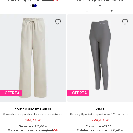
Ostatnia najniższa cena:
153,96 zł
-1%
Ostatnia najniższa cena:
207,99 zł
OFERTA
OFERTA
ADIDAS SPORTSWEAR
YEAZ
Szeroka nogawka Spodnie sportowe
Skinny Spodnie sportowe 'Club Level'
184,41 zł
299,40 zł
Pierwotnie: 229,00 zł
Pierwotnie: 499,00 zł
Ostatnia najniższa cena:
194,65 zł
-5%
Ostatnia najniższa cena:
299,40 zł