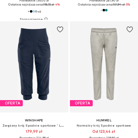
Pierwotnie: 139,00 zł
Pierwotnie: 287,90 zł
Ostatnia najniższa cena:
118,15 zł
-4%
Ostatnia najniższa cena:
101,94 zł
-5%
+
6
OFERTA
OFERTA
WINSHAPE
HUMMEL
Zwężany krój Spodnie sportowe ' LEI201C '
Normalny krój Spodnie sportowe
179,99 zł
Od 123,44 zł
Pierwotnie: 224,99 zł
Pierwotnie: 239,90 zł