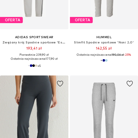
OFERTA
OFERTA
ADIDAS SPORTSWEAR
HUMMEL
Zwężany krój Spodnie sportowe 'Essentials'
Slimfit Spodnie sportowe 'Noni 2.0'
193,41 zł
142,55 zł
Pierwotnie: 239,90 zł
Ostatnia najniższa cena:
190,06 zł
-25%
Ostatnia najniższa cena:
177,90 zł
+
5