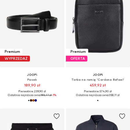
Premium
Premium
WYPRZEDAŻ
OFERTA
JOOP!
JOOP!
Pasek
Torba na ramię 'Cardona Rafael'
189,90 zł
459,92 zł
Pierwotnie: 239,90 zł
Pierwotnie: 574,90 zł
Ostatnia najniższa cena:
193,41 zł
-1%
Ostatnia najniższa cena:
358,11 zł