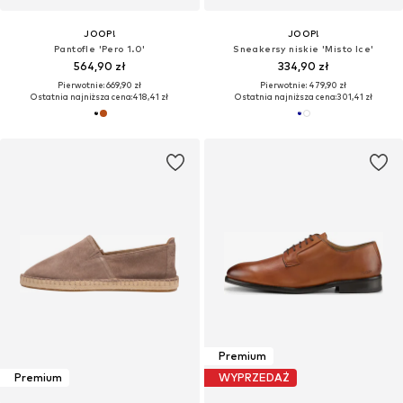
JOOP!
JOOP!
Pantofle 'Pero 1.0'
Sneakersy niskie 'Misto Ice'
564,90 zł
334,90 zł
Pierwotnie: 669,90 zł
Pierwotnie: 479,90 zł
Ostatnia najniższa cena:
418,41 zł
Ostatnia najniższa cena:
301,41 zł
Premium
Premium
WYPRZEDAŻ