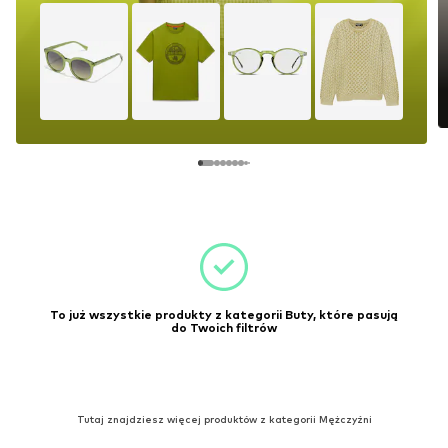
To już wszystkie produkty z kategorii Buty, które pasują
do Twoich filtrów
Tutaj znajdziesz więcej produktów z kategorii Mężczyźni