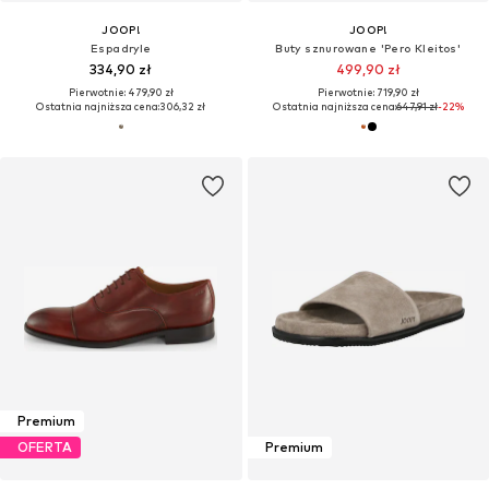
JOOP!
JOOP!
Espadryle
Buty sznurowane 'Pero Kleitos'
334,90 zł
499,90 zł
Pierwotnie: 479,90 zł
Pierwotnie: 719,90 zł
Ostatnia najniższa cena:
306,32 zł
Ostatnia najniższa cena:
647,91 zł
-22%
Premium
OFERTA
Premium