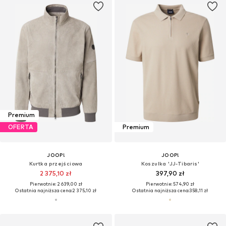
Premium
OFERTA
Premium
JOOP!
JOOP!
Kurtka przejściowa
Koszulka 'JJ-Tibaris'
2 375,10 zł
397,90 zł
Pierwotnie: 2 639,00 zł
Pierwotnie: 574,90 zł
Ostatnia najniższa cena:
2 375,10 zł
Ostatnia najniższa cena:
358,11 zł