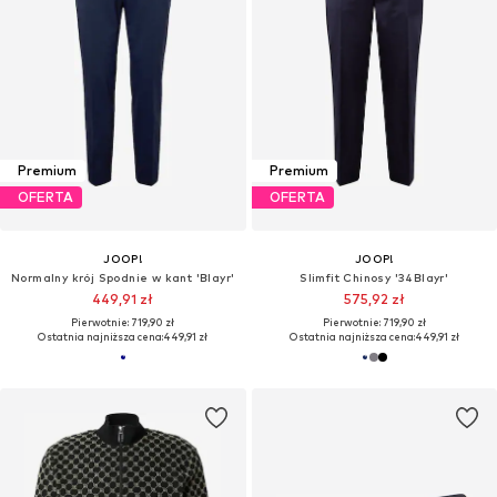
Premium
Premium
OFERTA
OFERTA
JOOP!
JOOP!
Normalny krój Spodnie w kant 'Blayr'
Slimfit Chinosy '34Blayr'
449,91 zł
575,92 zł
Pierwotnie: 719,90 zł
Pierwotnie: 719,90 zł
Ostatnia najniższa cena:
449,91 zł
Ostatnia najniższa cena:
449,91 zł