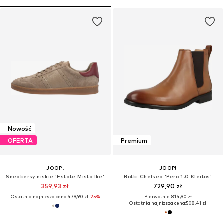
Nowość
OFERTA
Premium
JOOP!
JOOP!
Sneakersy niskie 'Estate Misto Ike'
Botki Chelsea 'Pero 1.0 Kleitos'
359,93 zł
729,90 zł
Ostatnia najniższa cena:
479,90 zł
-25%
Pierwotnie: 814,90 zł
Ostatnia najniższa cena:
508,41 zł