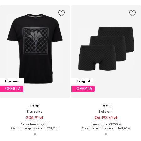
Premium
Trójpak
OFERTA
OFERTA
JOOP!
JOOP!
Koszulka
Bokserki
206,91 zł
Od 193,41 zł
Pierwotnie: 287,90 zł
Pierwotnie: 239,90 zł
Ostatnia najniższa cena:
128,61 zł
Ostatnia najniższa cena:
148,41 zł