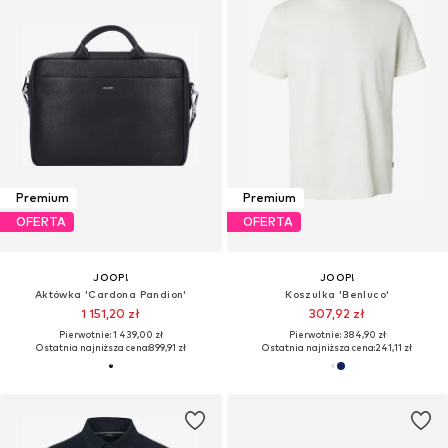
Premium
Premium
OFERTA
OFERTA
JOOP!
JOOP!
Aktówka 'Cardona Pandion'
Koszulka 'Benluco'
1 151,20 zł
307,92 zł
Pierwotnie: 1 439,00 zł
Pierwotnie: 384,90 zł
Ostatnia najniższa cena:
899,91 zł
Ostatnia najniższa cena:
241,11 zł