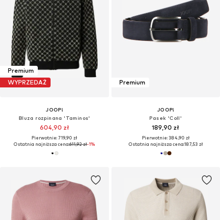
Premium
WYPRZEDAŻ
Premium
JOOP!
JOOP!
Bluza rozpinana 'Taminos'
Pasek 'Coll'
604,90 zł
189,90 zł
Pierwotnie: 719,90 zł
Pierwotnie: 384,90 zł
Ostatnia najniższa cena:
611,92 zł
-1%
Ostatnia najniższa cena:
187,53 zł