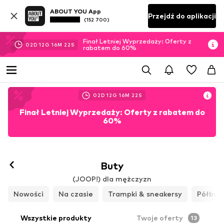
ABOUT YOU App
Przejdź do aplikacji
(152 700)
Finał Letniej Wyprzedaży: Oferty z
02
D
12
G
16
M
20
S
rabatem do 60%
02
D
12
G
16
M
20
S
Finał Letniej Wyprzedaży: Oferty z rabatem do
60%
Buty
(JOOP!) dla mężczyzn
Nowości
Na czasie
Trampki & sneakersy
Półbut
Wszystkie produkty
Twoje oferty
13