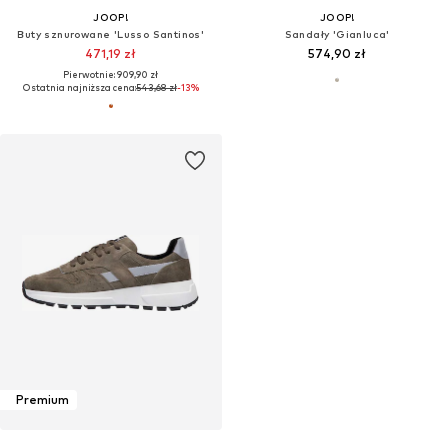
JOOP!
JOOP!
Buty sznurowane 'Lusso Santinos'
Sandały 'Gianluca'
471,19 zł
574,90 zł
Pierwotnie: 909,90 zł
Ostatnia najniższa cena:
543,68 zł
-13%
Premium