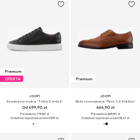
Premium
OFERTA
Premium
JOOP!
JOOP!
Sneakersy niskie 'Tinta Coralie'
Buty sznurowane 'Pero 1.0 Kleitos'
Od 499,90 zł
464,90 zł
Pierwotnie: 719,90 zł
Pierwotnie: 669,90 zł
Ostatnia najniższa cena:
449,91 zł
Ostatnia najniższa cena:
418,41 zł