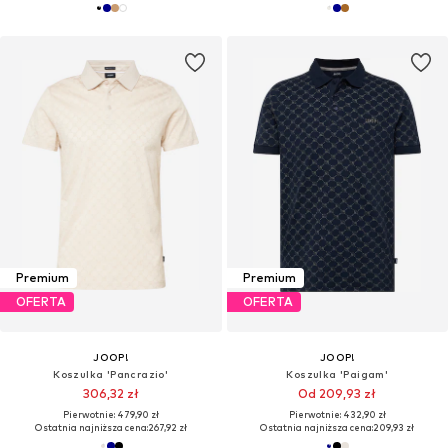
Premium
Premium
OFERTA
OFERTA
JOOP!
JOOP!
Koszulka 'Pancrazio'
Koszulka 'Paigam'
306,32 zł
Od 209,93 zł
Pierwotnie: 479,90 zł
Pierwotnie: 432,90 zł
Ostatnia najniższa cena:
267,92 zł
Ostatnia najniższa cena:
209,93 zł