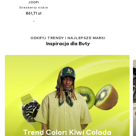
JOOP!
Sneakersy niskie
861,71 zł
ODKRYJ TRENDY I NAJLEPSZE MARKI
Inspiracja dla Buty
Trend Color: Kiwi Colada