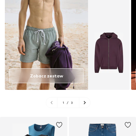
Zobacz zestaw
1
/
3