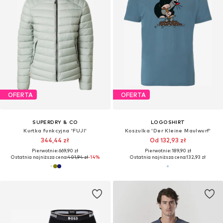
OFERTA
OFERTA
SUPERDRY & CO
LOGOSHIRT
Kurtka funkcyjna 'FUJI'
Koszulka 'Der Kleine Maulwurf'
344,44 zł
Od 132,93 zł
Pierwotnie: 669,90 zł
Pierwotnie: 189,90 zł
Ostatnia najniższa cena:
401,94 zł
-14%
Ostatnia najniższa cena:
132,93 zł