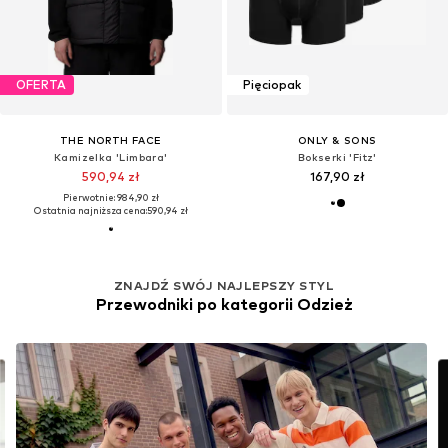
OFERTA
Pięciopak
THE NORTH FACE
ONLY & SONS
Kamizelka 'Limbara'
Bokserki 'Fitz'
590,94 zł
167,90 zł
Pierwotnie: 984,90 zł
Ostatnia najniższa cena:
590,94 zł
ZNAJDŹ SWÓJ NAJLEPSZY STYL
Przewodniki po kategorii Odzież