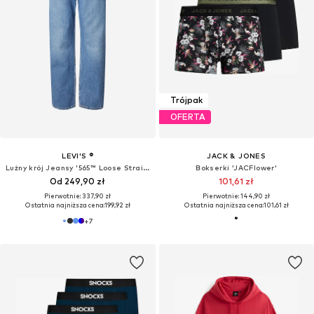
Trójpak
OFERTA
LEVI'S ®
JACK & JONES
Lużny krój Jeansy '565™ Loose Straight'
Bokserki 'JACFlower'
Od 249,90 zł
101,61 zł
Pierwotnie: 337,90 zł
Pierwotnie: 144,90 zł
Ostatnia najniższa cena:
199,92 zł
Ostatnia najniższa cena:
101,61 zł
+
7