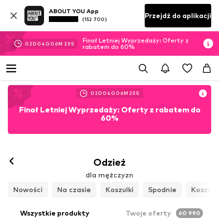
ABOUT YOU App
Przejdź do aplikacji
(152 700)
Finał Letniej Wyprzedaży: Oferty z
02
D
04
G
06
M
20
S
rabatem do 60%
02
D
04
G
06
M
20
S
Finał Letniej Wyprzedaży: Oferty z rabatem do
60%
Odzież
dla mężczyzn
Nowości
Na czasie
Koszulki
Spodnie
Koszule
Wszystkie produkty
Twoje oferty
60 990