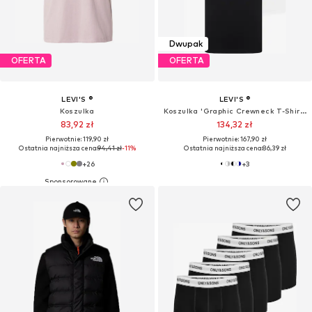
Dwupak
OFERTA
OFERTA
LEVI'S ®
LEVI'S ®
Koszulka
Koszulka 'Graphic Crewneck T-Shirt - 2 Pack'
83,92 zł
134,32 zł
Pierwotnie: 119,90 zł
Pierwotnie: 167,90 zł
Ostatnia najniższa cena:
94,41 zł
-11%
Ostatnia najniższa cena:
86,39 zł
+
26
+
3