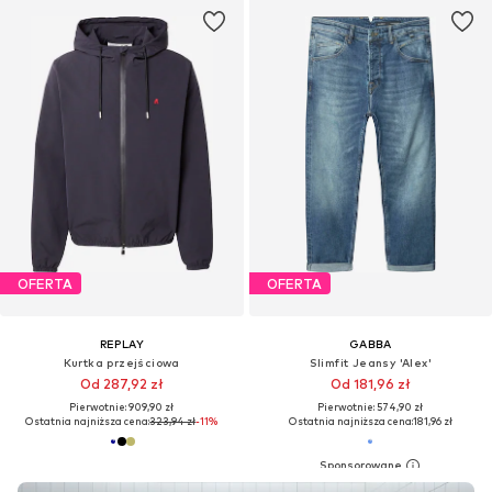
OFERTA
OFERTA
REPLAY
GABBA
Kurtka przejściowa
Slimfit Jeansy 'Alex'
Od 287,92 zł
Od 181,96 zł
Pierwotnie: 909,90 zł
Pierwotnie: 574,90 zł
Ostatnia najniższa cena:
323,94 zł
-11%
Ostatnia najniższa cena:
181,96 zł