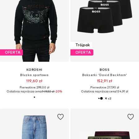
Trójpak
OFERTA
OFERTA
KOROSHI
BOSS
Bluzka sportowa
Bokserki 'David Beckham'
119,60 zł
152,91 zł
Pierwotnie: 299,00 zł
Pierwotnie: 217,90 zł
Ostatnia najniższa cena:
149,50 zł
-20%
Ostatnia najniższa cena:
134,91 zł
+
3