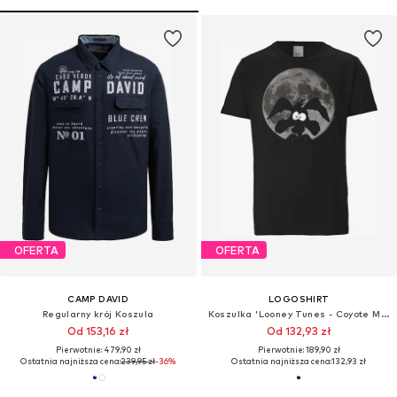
OFERTA
OFERTA
CAMP DAVID
LOGOSHIRT
Regularny krój Koszula
Koszulka 'Looney Tunes - Coyote Mond'
Od 153,16 zł
Od 132,93 zł
Pierwotnie: 479,90 zł
Pierwotnie: 189,90 zł
Ostatnia najniższa cena:
239,95 zł
-36%
Ostatnia najniższa cena:
132,93 zł