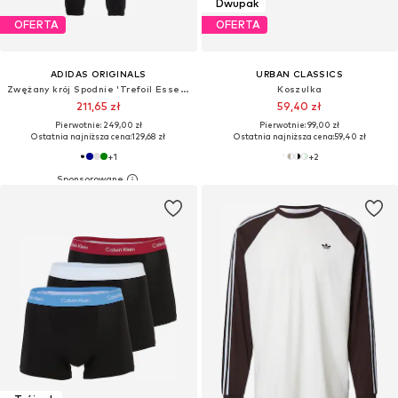
Dwupak
OFERTA
OFERTA
ADIDAS ORIGINALS
URBAN CLASSICS
Zwężany krój Spodnie 'Trefoil Essentials'
Koszulka
211,65 zł
59,40 zł
Pierwotnie: 249,00 zł
Pierwotnie: 99,00 zł
Ostatnia najniższa cena:
129,68 zł
Ostatnia najniższa cena:
59,40 zł
+
1
+
2