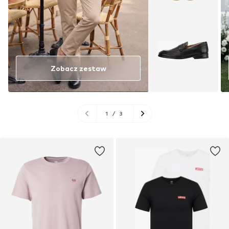
Zobacz zestaw
1
/
3