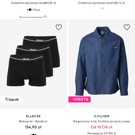
Ostatnia najniższa cena:
83,92 zł
Ostatnia najniższa cena:
108,72 zł
+
4
Trójpak
OFERTA
ELLESSE
S.OLIVER
Bokserki 'Ambria'
Regularny krój Kurtka przejściowa
134,90 zł
Od 107,16 zł
Pierwotnie: 337,90 zł