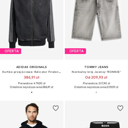
OFERTA
OFERTA
ADIDAS ORIGINALS
TOMMY JEANS
Kurtka przejściowa 'Adicolor Firebird'
Normalny krój Jeansy 'RONNIE'
386,91 zł
Od 209,93 zł
Pierwotnie: 479,90 zł
Pierwotnie: 337,90 zł
Ostatnia najniższa cena:
386,91 zł
Ostatnia najniższa cena:
209,93 zł