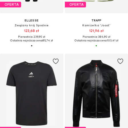
OFERTA
OFERTA
ELLESSE
TRAPP
Zwężany krój Spodnie
Kamizelka 'Joost'
123,68 zł
121,96 zł
Pierwotnie: 239,90 zł
Pierwotnie: 384,90 zł
Ostatnia najniższa cena:
85,74 zł
Ostatnia najniższa cena:
103,41 zł