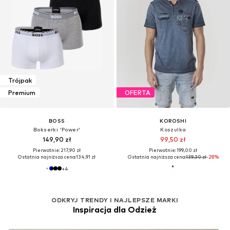
Trójpak
Premium
OFERTA
BOSS
KOROSHI
Bokserki 'Power'
Koszulka
149,90 zł
99,50 zł
Pierwotnie: 217,90 zł
Pierwotnie: 199,00 zł
Ostatnia najniższa cena:
134,91 zł
Ostatnia najniższa cena:
139,30 zł
-28%
+
4
ODKRYJ TRENDY I NAJLEPSZE MARKI
Inspiracja dla Odzież