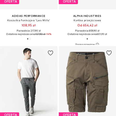
OFERTA
OFERTA
ADIDAS PERFORMANCE
ALPHA INDUSTRIES
Koszulka funkcyjna 'Les Mills'
Kurtka przejściowa
108,95 zł
Od 654,42 zł
Pierwotnie: 217,90 zł
Pierwotnie: 859,90 zł
Ostatnia najniższa cena:
127,92 zł
-14%
Ostatnia najniższa cena:
601,93 zł
OFERTA
OFERTA