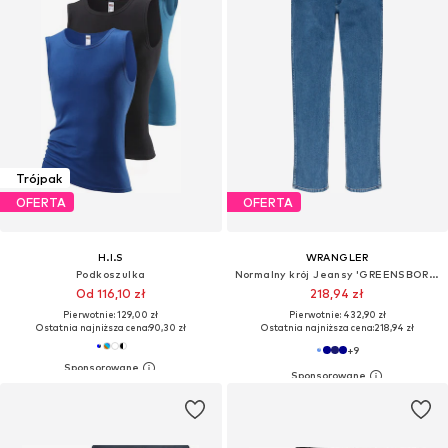
Trójpak
OFERTA
OFERTA
H.I.S
WRANGLER
Podkoszulka
Normalny krój Jeansy 'GREENSBORO'
Od 116,10 zł
218,94 zł
Pierwotnie: 129,00 zł
Pierwotnie: 432,90 zł
Ostatnia najniższa cena:
90,30 zł
Ostatnia najniższa cena:
218,94 zł
+
9