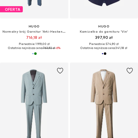
OFERTA
HUGO
HUGO
Normalny krój Garnitur 'Arti-Hesten253X'
Kamizelka do garnituru 'Vin'
716,18 zł
397,90 zł
Pierwotnie: 1 919,00 zł
Pierwotnie: 574,90 zł
Ostatnia najniższa cena:
763,92 zł
-6%
Ostatnia najniższa cena:
341,18 zł