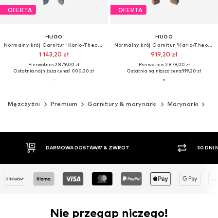
OFERTA
OFERTA
HUGO
HUGO
Normalny krój Garnitur 'Karlo-Theodor'
Normalny krój Garnitur 'Karlo-Theodor'
1 143,20 zł
919,20 zł
Pierwotnie: 2 879,00 zł
Pierwotnie: 2 879,00 zł
Ostatnia najniższa cena:
1 000,30 zł
Ostatnia najniższa cena:
919,20 zł
Mężczyźni
Premium
Garnitury & marynarki
Marynarki
H
30 DNI NA ZWROT TOWARU
PŁATNO
Nie przegap niczego!