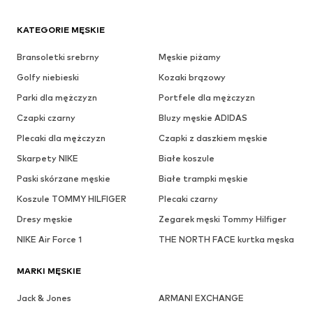
KATEGORIE MĘSKIE
Bransoletki srebrny
Męskie piżamy
Golfy niebieski
Kozaki brązowy
Parki dla mężczyzn
Portfele dla mężczyzn
Czapki czarny
Bluzy męskie ADIDAS
Plecaki dla mężczyzn
Czapki z daszkiem męskie
Skarpety NIKE
Białe koszule
Paski skórzane męskie
Białe trampki męskie
Koszule TOMMY HILFIGER
Plecaki czarny
Dresy męskie
Zegarek męski Tommy Hilfiger
NIKE Air Force 1
THE NORTH FACE kurtka męska
MARKI MĘSKIE
Jack & Jones
ARMANI EXCHANGE