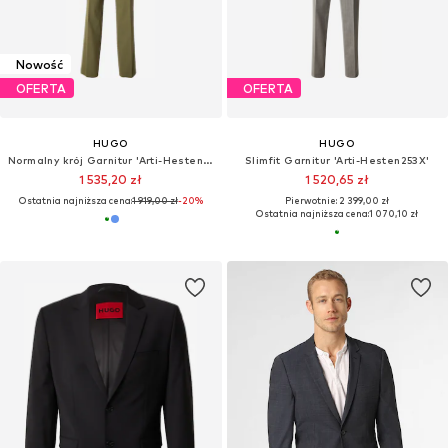
Nowość
OFERTA
OFERTA
HUGO
HUGO
Normalny krój Garnitur 'Arti-Hesten253X'
Slimfit Garnitur 'Arti-Hesten253X'
1 535,20 zł
1 520,65 zł
Ostatnia najniższa cena:
1 919,00 zł
-20%
Pierwotnie: 2 399,00 zł
Ostatnia najniższa cena:
1 070,10 zł