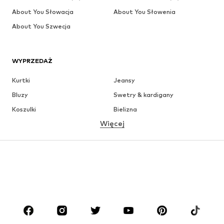
About You Słowacja
About You Słowenia
About You Szwecja
WYPRZEDAŻ
Kurtki
Jeansy
Bluzy
Swetry & kardigany
Koszulki
Bielizna
Więcej
Spodnie
Koszule
Płaszcze
Garnitury & marynarki
Moda plażowa
Plus size
Buty
Sport
Akcesoria
Premium
ODZIEŻ
Nowości
Na czasie