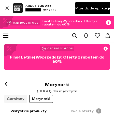
ABOUT YOU App
Przejdź do aplikacji
(152 700)
Finał Letniej Wyprzedaży: Oferty z
02
D
18
G
30
M
59
S
rabatem do 60%
02
D
18
G
30
M
59
S
Finał Letniej Wyprzedaży: Oferty z rabatem do
60%
Marynarki
(HUGO) dla mężczyzn
Garnitury
Marynarki
Wszystkie produkty
Twoje oferty
5