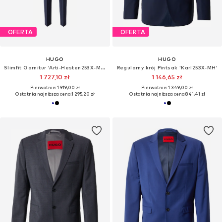
OFERTA
OFERTA
HUGO
HUGO
Slimfit Garnitur 'Arti-Hesten253X-MH'
Regularny krój Pintsak 'Karl253X-MH'
1 727,10 zł
1 146,65 zł
Pierwotnie: 1 919,00 zł
Pierwotnie: 1 349,00 zł
Ostatnia najniższa cena:
1 295,20 zł
Ostatnia najniższa cena:
841,41 zł