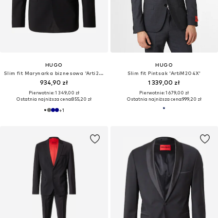
HUGO
HUGO
Slim fit Marynarka biznesowa 'Arti253X-MH'
Slim fit Pintsak 'ArtiM204X'
934,90 zł
1 339,00 zł
Pierwotnie: 1 349,00 zł
Pierwotnie: 1 679,00 zł
Ostatnia najniższa cena:
855,20 zł
Ostatnia najniższa cena:
999,20 zł
+
1