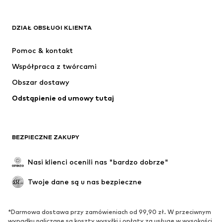
Koszulki
Jeansy
DZIAŁ OBSŁUGI KLIENTA
Kurtki
Bluzy
Spodnie
Koszule
Pomoc & kontakt
Bielizna
Swetry & kardigany
Współpraca z twórcami
Garnitury & marynarki
Płaszcze
Obszar dostawy
Moda plażowa
Plus size
Odstąpienie od umowy tutaj
Specjalne okazje
Ekskluzywne
Recykling
BUTY
BEZPIECZNE ZAKUPY
Nowości
Na czasie
Nasi klienci ocenili nas "bardzo dobrze"
Kozaki
Trampki & sneakersy
Twoje dane są u nas bezpieczne
Półbuty
Buty sportowe
Buty letnie
Ekskluzywne
*Darmowa dostawa przy zamówieniach od 99,90 zł. W przeciwnym
wypadku naliczane są koszty wysyłki i opłaty za usługę w wysokości
SPORT