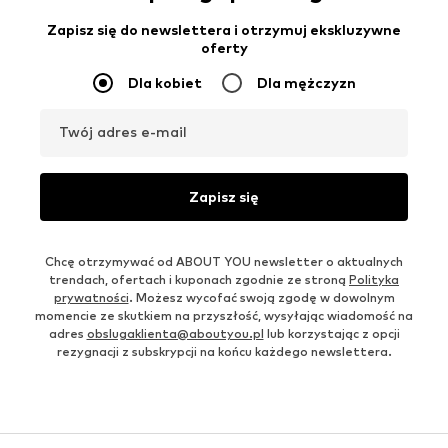
Zapisz się do newslettera i otrzymuj ekskluzywne
oferty
Dla kobiet
Dla mężczyzn
Twój adres e-mail
Zapisz się
Chcę otrzymywać od ABOUT YOU newsletter o aktualnych
trendach, ofertach i kuponach zgodnie ze stroną
Polityka
prywatności
. Możesz wycofać swoją zgodę w dowolnym
momencie ze skutkiem na przyszłość, wysyłając wiadomość na
adres
obslugaklienta@aboutyou.pl
lub korzystając z opcji
rezygnacji z subskrypcji na końcu każdego newslettera.