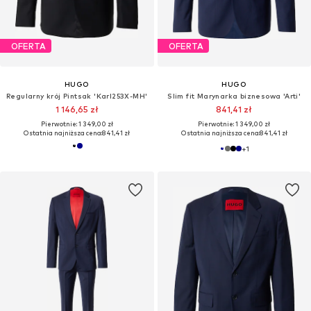
OFERTA
OFERTA
HUGO
HUGO
Regularny krój Pintsak 'Karl253X-MH'
Slim fit Marynarka biznesowa 'Arti'
1 146,65 zł
841,41 zł
Pierwotnie: 1 349,00 zł
Pierwotnie: 1 349,00 zł
Ostatnia najniższa cena:
841,41 zł
Ostatnia najniższa cena:
841,41 zł
+
1