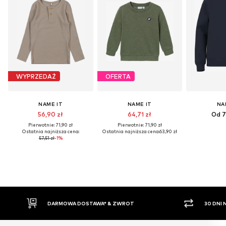
WYPRZEDAŻ
OFERTA
NAME IT
NAME IT
NA
56,90 zł
64,71 zł
Od 7
Pierwotnie: 71,90 zł
Pierwotnie: 71,90 zł
Ostatnia najniższa cena:
Ostatnia najniższa cena:
63,90 zł
57,51 zł
-1%
 & ZWROT
30 DNI NA ZWROT TOWARU