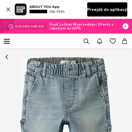
ABOUT YOU App
Przejdź do aplikacji
(152 700)
Finał Letniej Wyprzedaży: Oferty z
02
D
08
G
16
M
34
S
rabatem do 60%