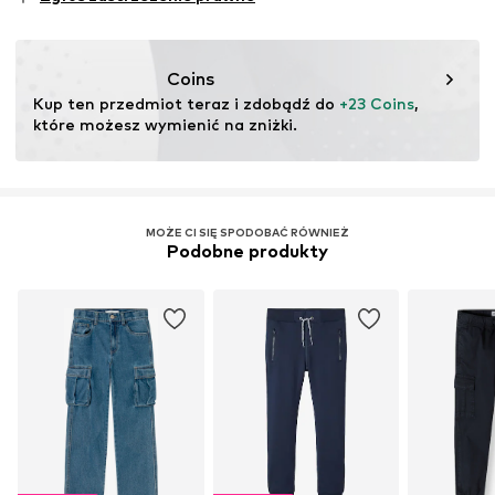
testu
Ten produkt zawiera materiały organiczne, których
uprawa ma na celu zachowanie zdrowia gleby i
Coins
ekosystemów poprzez rolnictwo ekologiczne poprzez
Kup ten przedmiot teraz i zdobądź do 
+23 Coins
, 
rezygnację z modyfikacji genetycznych oraz ograniczenie
które możesz wymienić na zniżki.
zużycia wody i nawozów chemicznych.
Więcej
MOŻE CI SIĘ SPODOBAĆ RÓWNIEŻ
Podobne produkty