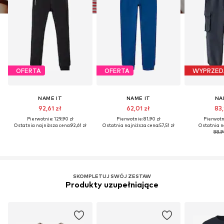
OFERTA
OFERTA
WYPRZED
NAME IT
NAME IT
NA
92,61 zł
62,01 zł
83,
Pierwotnie: 129,90 zł
Pierwotnie: 81,90 zł
Pierwotni
Ostatnia najniższa cena:
92,61 zł
Ostatnia najniższa cena:
57,51 zł
Ostatnia n
88,9
SKOMPLETUJ SWÓJ ZESTAW
Produkty uzupełniające