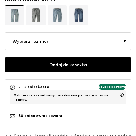
Wybierz rozmiar
Dodaj do koszyka
2 - 3 dni robocze
Szybka dostawa
Ostateczny przewidywany czas dostawy pojawi się w Twoim
koszyku.
30 dni na zwrot towaru
 cm)
Odzież
Jeansy & spodnie
Spodnie
NAME IT Spodnie