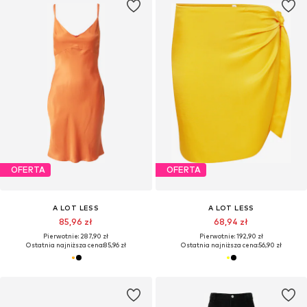
OFERTA
OFERTA
A LOT LESS
A LOT LESS
85,96 zł
68,94 zł
Pierwotnie: 287,90 zł
Pierwotnie: 192,90 zł
Ostatnia najniższa cena:
85,96 zł
Ostatnia najniższa cena:
56,90 zł