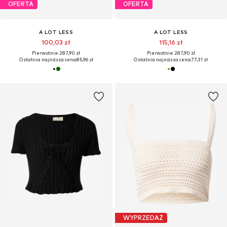
OFERTA
OFERTA
A LOT LESS
A LOT LESS
100,03 zł
115,16 zł
Pierwotnie: 287,90 zł
Pierwotnie: 287,90 zł
Ostatnia najniższa cena:
85,96 zł
Ostatnia najniższa cena:
77,31 zł
WYPRZEDAŻ