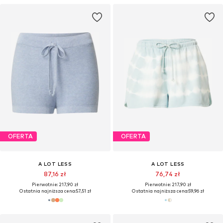
OFERTA
OFERTA
A LOT LESS
A LOT LESS
87,16 zł
76,74 zł
Pierwotnie: 217,90 zł
Pierwotnie: 217,90 zł
Ostatnia najniższa cena:
57,51 zł
Ostatnia najniższa cena:
59,96 zł