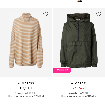
OFERTA
A LOT LESS
A LOT LESS
152,90 zł
223,74 zł
Pierwotnie: 384,90 zł
Pierwotnie: 624,90 zł
Ostatnia najniższa cena:
122,32 zł
Ostatnia najniższa cena:
184,90 zł