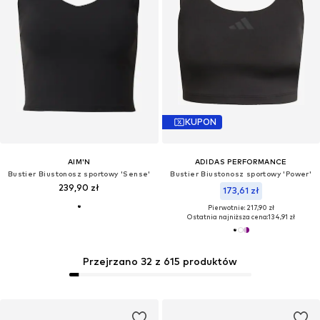
KUPON
AIM'N
ADIDAS PERFORMANCE
Bustier Biustonosz sportowy 'Sense'
Bustier Biustonosz sportowy 'Power'
239,90 zł
173,61 zł
Pierwotnie: 217,90 zł
Ostatnia najniższa cena:
134,91 zł
Przejrzano 32 z 615 produktów