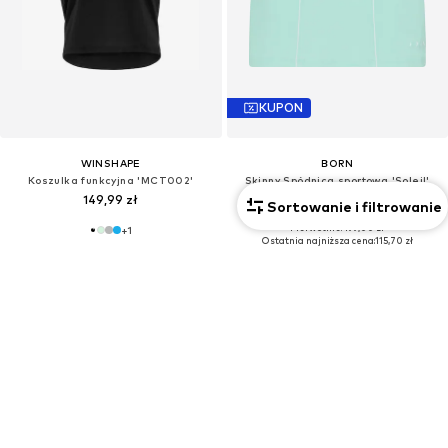
KUPON
WINSHAPE
BORN
Koszulka funkcyjna 'MCT002'
Skinny Spódnica sportowa 'Soleil'
149,99 zł
Od 160,20 zł
Sortowanie i filtrowanie
Pierwotnie: 199,00 zł
+
1
Ostatnia najniższa cena:
115,70 zł
+
1