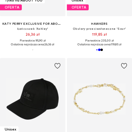
Tylko na ABOUT YOU
Unisex
OFERTA
OFERTA
KATY PERRY EXCLUSIVE FOR ABOUT YOU
HAWKERS
Łańcuszek 'Ashley'
Okulary przeciwsłoneczne 'Sour'
26,36 zł
119,85 zł
Pierwotnie: 95,90 zł
Pierwotnie: 235,00 zł
Ostatnia najniższa cena:
26,36 zł
Ostatnia najniższa cena:
119,85 zł
Unisex