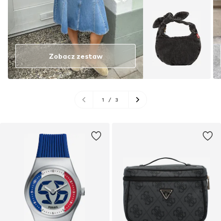
Zobacz zestaw
1
/
3