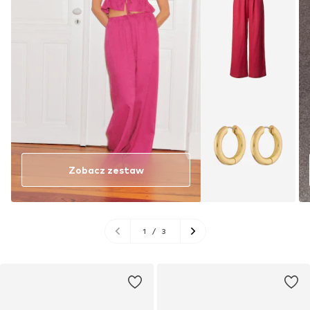
Zobacz zestaw
1
/
3