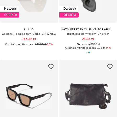
Nowość
Dwupak
OFERTA
OFERTA
LIU JO
KATY PERRY EXCLUSIVE FOR ABOUT YOU
Zegarek analogowy 'Shine GR White Silicone'
Biżuteria do włosów 'Charlie'
346,32 zł
25,56 zł
Ostatnia najniższa cena:
432,90 zł
-20%
Pierwotnie: 85,90 zł
Ostatnia najniższa cena:
30,03 zł
-14%