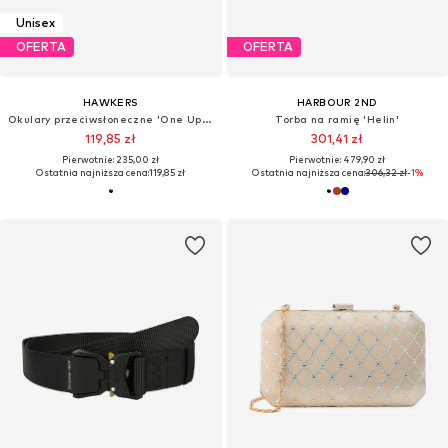
Unisex
OFERTA
OFERTA
HAWKERS
HARBOUR 2ND
Okulary przeciwsłoneczne 'One Uptown'
Torba na ramię 'Helin'
119,85 zł
301,41 zł
Pierwotnie: 235,00 zł
Pierwotnie: 479,90 zł
Ostatnia najniższa cena:
119,85 zł
Ostatnia najniższa cena:
306,32 zł
-1%