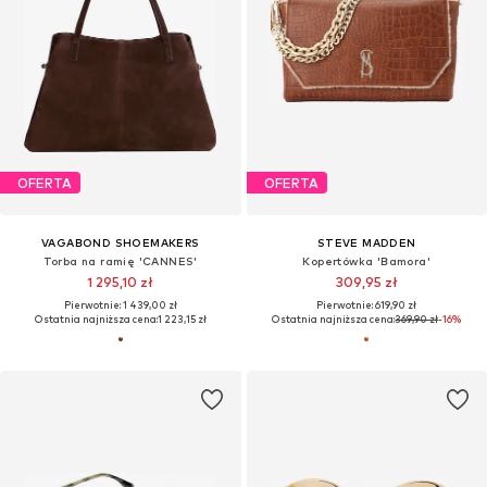
OFERTA
OFERTA
VAGABOND SHOEMAKERS
STEVE MADDEN
Torba na ramię 'CANNES'
Kopertówka 'Bamora'
1 295,10 zł
309,95 zł
Pierwotnie: 1 439,00 zł
Pierwotnie: 619,90 zł
Ostatnia najniższa cena:
1 223,15 zł
Ostatnia najniższa cena:
369,90 zł
-16%