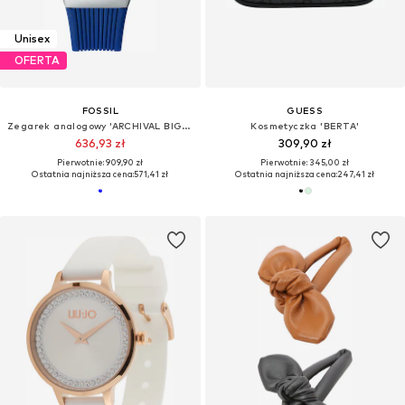
Unisex
OFERTA
FOSSIL
GUESS
Zegarek analogowy 'ARCHIVAL BIG TIC - France'
Kosmetyczka 'BERTA'
636,93 zł
309,90 zł
Pierwotnie: 909,90 zł
Pierwotnie: 345,00 zł
Ostatnia najniższa cena:
571,41 zł
Ostatnia najniższa cena:
247,41 zł