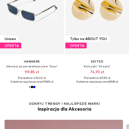
Unisex
Tylko na ABOUT YOU
OFERTA
OFERTA
HAWKERS
EDITED
Okulary przeciwsłoneczne 'Sour'
Kolczyki 'Orsola'
119,85 zł
74,93 zł
Pierwotnie: 235,00 zł
Pierwotnie: 167,90 zł
Ostatnia najniższa cena:
119,85 zł
Ostatnia najniższa cena:
59,96 zł
ODKRYJ TRENDY I NAJLEPSZE MARKI
Inspiracja dla Akcesoria