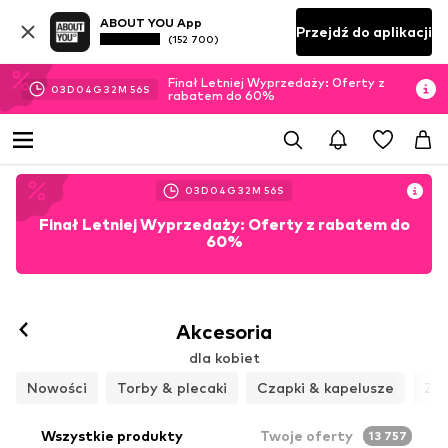
ABOUT YOU App
Przejdź do aplikacji
(152 700)
Finał Letniej Wyprzedaży: Oferty z
03
D
04
G
32
M
55
S
rabatem do 60%
03
D
04
G
32
M
55
S
Finał Letniej Wyprzedaży: Oferty z rabatem do
60%
Akcesoria
dla kobiet
Nowości
Torby & plecaki
Czapki & kapelusze
Zeg
Wszystkie produkty
Twoje oferty
13 757