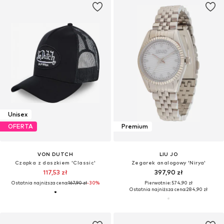
Unisex
OFERTA
Premium
VON DUTCH
LIU JO
Czapka z daszkiem 'Classic'
Zegarek analogowy 'Nirya'
117,53 zł
397,90 zł
Ostatnia najniższa cena:
167,90 zł
-30%
Pierwotnie: 574,90 zł
Ostatnia najniższa cena:
284,90 zł