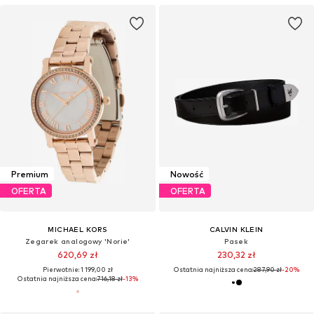
Premium
Nowość
OFERTA
OFERTA
MICHAEL KORS
CALVIN KLEIN
Zegarek analogowy 'Norie'
Pasek
620,69 zł
230,32 zł
Pierwotnie: 1 199,00 zł
Ostatnia najniższa cena:
287,90 zł
-20%
Ostatnia najniższa cena:
716,18 zł
-13%