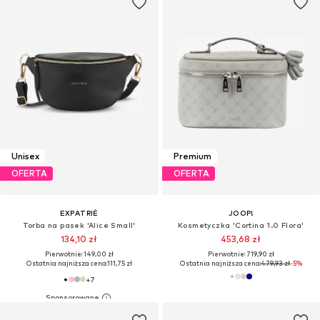
Unisex
Premium
OFERTA
OFERTA
EXPATRIÉ
JOOP!
Torba na pasek 'Alice Small'
Kosmetyczka 'Cortina 1.0 Flora'
134,10 zł
453,68 zł
Pierwotnie: 149,00 zł
Pierwotnie: 719,90 zł
Ostatnia najniższa cena:
111,75 zł
Ostatnia najniższa cena:
479,93 zł
-5%
+
7