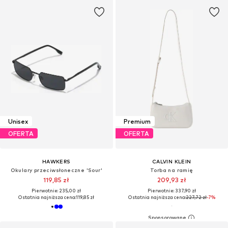
Unisex
Premium
OFERTA
OFERTA
HAWKERS
CALVIN KLEIN
Okulary przeciwsłoneczne 'Sour'
Torba na ramię
119,85 zł
209,93 zł
Pierwotnie: 235,00 zł
Pierwotnie: 337,90 zł
Ostatnia najniższa cena:
119,85 zł
Ostatnia najniższa cena:
227,72 zł
-7%