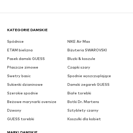
KATEGORIE DAMSKIE
Spódnice
NIKE Air Max
ETAM bielizna
Biżuteria SWAROVSKI
Pasek damski GUESS
Bluzki & koszule
Płaszcze zimowe
Czapki szary
Swetry basic
Spodnie wyszczuplające
Sukienki dzianinowe
Damski zegarek GUESS
Szerokie spodnie
Białe torebki
Beżowe marynarki oversize
Botki Dr. Martens
Dzwony
Sztyblety czarny
GUESS torebki
Koszulki dla kobiet
MARKI DAMSKIE