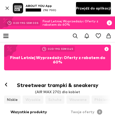
ABOUT YOU App
Przejdź do aplikacji
(152 700)
Finał Letniej Wyprzedaży: Oferty z
02
D
19
G
55
M
03
S
rabatem do 60%
02
D
19
G
55
M
03
S
Finał Letniej Wyprzedaży: Oferty z rabatem do
60%
Streetwear trampki & sneakersy
(AIR MAX 270) dla kobiet
Niskie
Wysokie
Schuhe
Wsuwane
Płócienne
Wszystkie produkty
Twoje oferty
3