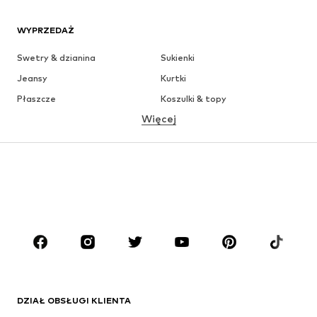
WYPRZEDAŻ
Swetry & dzianina
Sukienki
Jeansy
Kurtki
Płaszcze
Koszulki & topy
Więcej
Spodnie
Bielizna
Spódnice
Bluzki & koszule
Bluzy
Marynarki
Moda plażowa
Kombinezony
Plus size
Moda ciążowa
Buty
Sport
Akcesoria
Premium
ODZIEŻ
DZIAŁ OBSŁUGI KLIENTA
Nowości
Na czasie