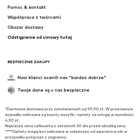
Sukienki
Jeansy
Pomoc & kontakt
Koszulki & topy
Spodnie
Współpraca z twórcami
Kurtki
Swetry & dzianina
Obszar dostawy
Bielizna
Bluzki & koszule
Odstąpienie od umowy tutaj
Płaszcze
Spódnice
Moda plażowa
Bluzy
Marynarki
Kombinezony
BEZPIECZNE ZAKUPY
Plus size
Moda ciążowa
Specjalne okazje
Ekskluzywne
Nasi klienci ocenili nas "bardzo dobrze"
Recykling
Twoje dane są u nas bezpieczne
BUTY
*Darmowa dostawa przy zamówieniach od 99,90 zł. W przeciwnym
Nowości
Na czasie
wypadku naliczane są koszty wysyłki i opłaty za usługę w wysokości
Trampki & sneakersy
Botki
4,90 zł.
Najniższa cena całkowita z ostatnich 30 dni przed obniżką ceny.
Czółenka & buty na obcasie
Kozaki
****Opłaty mogą być naliczane w zależności od operatora lub w
przypadku połączeń z zagranicy.
Sandały
Półbuty