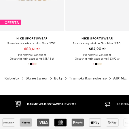
OFERTA
NIKE SPORTSWEAR
NIKE SPORTSWEAR
Sneakersy niskie 'Air Max 270'
Sneakersy niskie 'Air Max 270'
688,41 zł
684,90 zł
Pierwotnie: 764,90 zł
Pierwotnie: 764,90 zł
Ostatnia najniższa cena:
451,43 zł
Ostatnia najniższa cena:
423,92 zł
Kobiety
Streetwear
Buty
Trampki & sneakersy
AIR MAX 270
DARMOWA DOSTAWA* & ZWROT
30 DNI