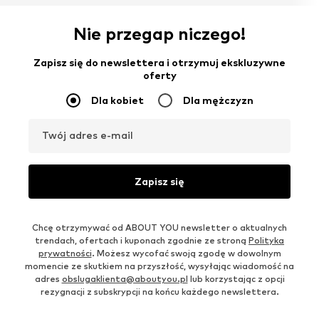
Nie przegap niczego!
Zapisz się do newslettera i otrzymuj ekskluzywne
oferty
Dla kobiet
Dla mężczyzn
Twój adres e-mail
Zapisz się
Chcę otrzymywać od ABOUT YOU newsletter o aktualnych
trendach, ofertach i kuponach zgodnie ze stroną
Polityka
prywatności
. Możesz wycofać swoją zgodę w dowolnym
momencie ze skutkiem na przyszłość, wysyłając wiadomość na
adres
obslugaklienta@aboutyou.pl
lub korzystając z opcji
rezygnacji z subskrypcji na końcu każdego newslettera.