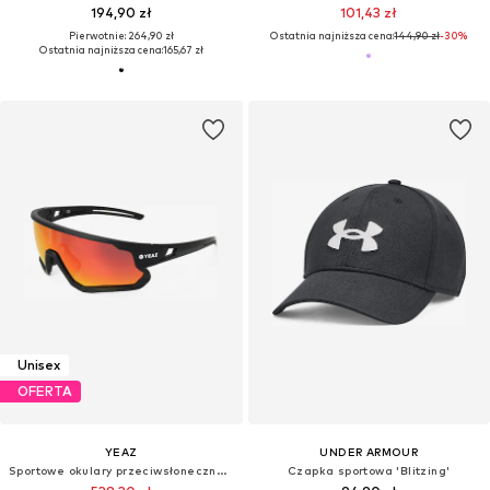
194,90 zł
101,43 zł
Pierwotnie: 264,90 zł
Ostatnia najniższa cena:
144,90 zł
-30%
Ostatnia najniższa cena:
165,67 zł
Unisex
OFERTA
YEAZ
UNDER ARMOUR
Sportowe okulary przeciwsłoneczne 'Sunrise'
Czapka sportowa 'Blitzing'