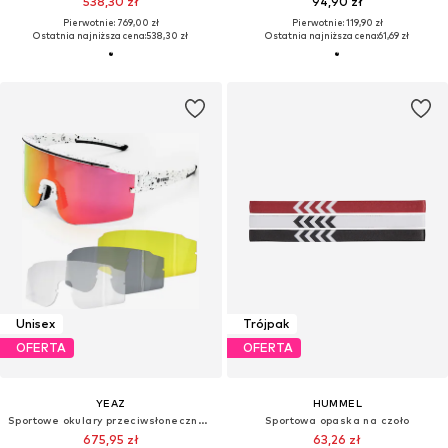
538,30 zł
94,90 zł
Pierwotnie: 769,00 zł
Pierwotnie: 119,90 zł
Ostatnia najniższa cena:
538,30 zł
Ostatnia najniższa cena:
61,69 zł
Unisex
Trójpak
OFERTA
OFERTA
YEAZ
HUMMEL
Sportowe okulary przeciwsłoneczne 'Sunthrill'
Sportowa opaska na czoło
675,95 zł
63,26 zł