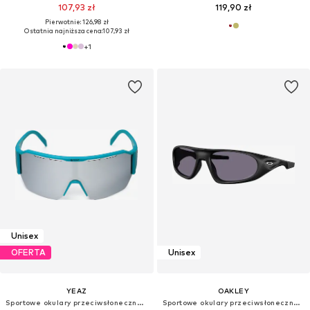
107,93 zł
119,90 zł
Pierwotnie: 126,98 zł
Ostatnia najniższa cena:
107,93 zł
+
1
Unisex
OFERTA
Unisex
YEAZ
OAKLEY
Sportowe okulary przeciwsłoneczne 'Sunvibe'
Sportowe okulary przeciwsłoneczne 'NEOFORMA'