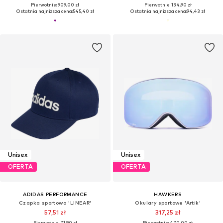
Pierwotnie: 909,00 zł
Pierwotnie: 134,90 zł
Ostatnia najniższa cena:
545,40 zł
Ostatnia najniższa cena:
94,43 zł
Unisex
Unisex
OFERTA
OFERTA
ADIDAS PERFORMANCE
HAWKERS
Czapka sportowa 'LINEAR'
Okulary sportowe 'Artik'
57,51 zł
317,25 zł
Pierwotnie: 71,90 zł
Pierwotnie: 470,00 zł