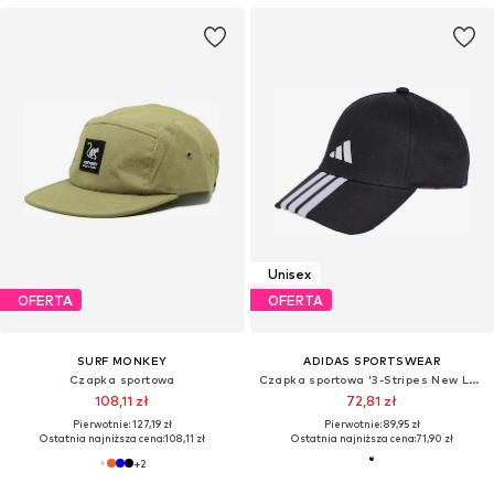
Unisex
OFERTA
OFERTA
SURF MONKEY
ADIDAS SPORTSWEAR
Czapka sportowa
Czapka sportowa '3-Stripes New Logo Baseball'
108,11 zł
72,81 zł
Pierwotnie: 127,19 zł
Pierwotnie: 89,95 zł
Ostatnia najniższa cena:
108,11 zł
Ostatnia najniższa cena:
71,90 zł
+
2