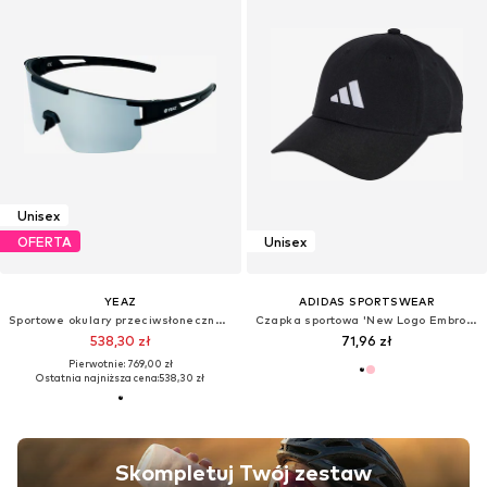
Unisex
OFERTA
Unisex
YEAZ
ADIDAS SPORTSWEAR
Sportowe okulary przeciwsłoneczne 'Sunspark'
Czapka sportowa 'New Logo Embroidered Baseball'
538,30 zł
71,96 zł
Pierwotnie: 769,00 zł
Ostatnia najniższa cena:
538,30 zł
Skompletuj Twój zestaw