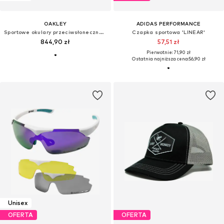
OAKLEY
ADIDAS PERFORMANCE
Sportowe okulary przeciwsłoneczne 'HSTN'
Czapka sportowa 'LINEAR'
844,90 zł
57,51 zł
Pierwotnie: 71,90 zł
Ostatnia najniższa cena:
56,90 zł
Unisex
OFERTA
OFERTA