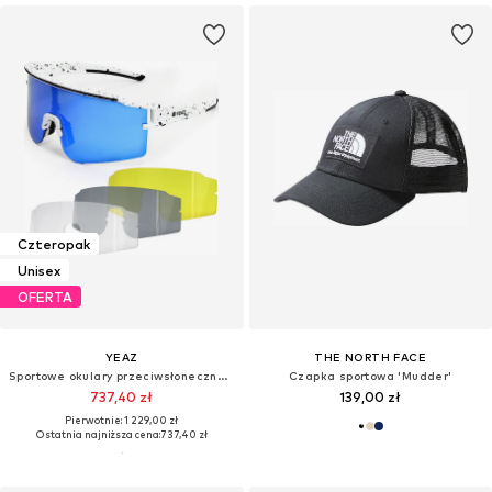
Czteropak
Unisex
OFERTA
YEAZ
THE NORTH FACE
Sportowe okulary przeciwsłoneczne 'Sunthrill'
Czapka sportowa 'Mudder'
737,40 zł
139,00 zł
Pierwotnie: 1 229,00 zł
Ostatnia najniższa cena:
737,40 zł