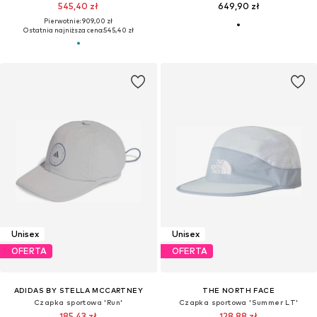
545,40 zł
649,90 zł
Pierwotnie: 909,00 zł
Ostatnia najniższa cena:
545,40 zł
Unisex
Unisex
OFERTA
OFERTA
ADIDAS BY STELLA MCCARTNEY
THE NORTH FACE
Czapka sportowa 'Run'
Czapka sportowa 'Summer LT'
185,43 zł
128,88 zł