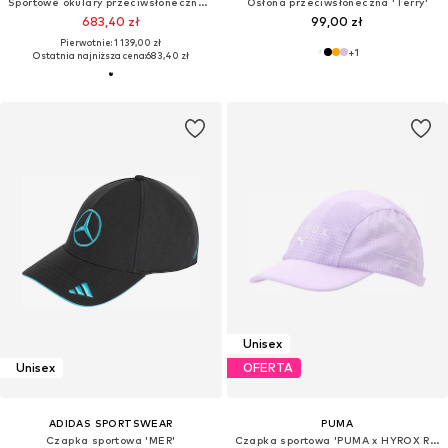
Sportowe okulary przeciwsłoneczne 'Sunup'
Osłona przeciwsłoneczna 'Terry'
683,40 zł
99,00 zł
Pierwotnie: 1 139,00 zł
+
1
Ostatnia najniższa cena:
683,40 zł
Unisex
Unisex
OFERTA
ADIDAS SPORTSWEAR
PUMA
Czapka sportowa 'MER'
Czapka sportowa 'PUMA x HYROX RUNNING'