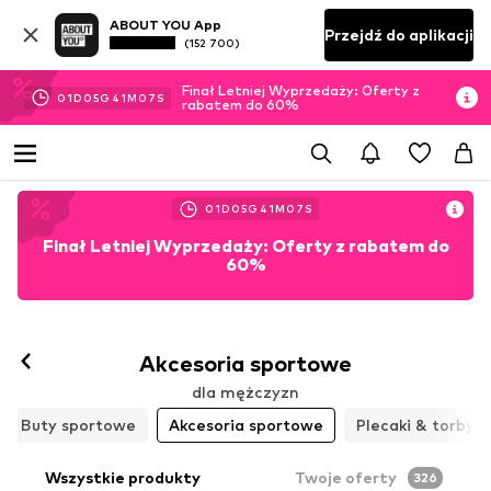
ABOUT YOU App
Przejdź do aplikacji
(152 700)
Finał Letniej Wyprzedaży: Oferty z
01
D
05
G
41
M
05
S
rabatem do 60%
01
D
05
G
41
M
05
S
Finał Letniej Wyprzedaży: Oferty z rabatem do
60%
Akcesoria sportowe
dla mężczyzn
Buty sportowe
Akcesoria sportowe
Plecaki & torby 
Wszystkie produkty
Twoje oferty
326