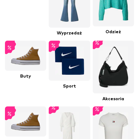
Odzież
Wyprzedaż
Buty
Sport
Akcesoria