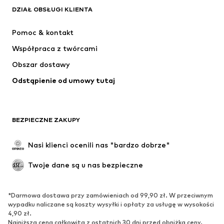
DZIAŁ OBSŁUGI KLIENTA
Nowości
Na czasie
Sukienki
Jeansy
Pomoc & kontakt
Koszulki & topy
Spodnie
Współpraca z twórcami
Kurtki
Swetry & dzianina
Obszar dostawy
Bielizna
Bluzki & koszule
Odstąpienie od umowy tutaj
Płaszcze
Spódnice
Moda plażowa
Bluzy
Marynarki
Kombinezony
BEZPIECZNE ZAKUPY
Plus size
Moda ciążowa
Specjalne okazje
Ekskluzywne
Nasi klienci ocenili nas "bardzo dobrze"
Recykling
Twoje dane są u nas bezpieczne
BUTY
*Darmowa dostawa przy zamówieniach od 99,90 zł. W przeciwnym
Nowości
Na czasie
wypadku naliczane są koszty wysyłki i opłaty za usługę w wysokości
Trampki & sneakersy
Botki
4,90 zł.
Najniższa cena całkowita z ostatnich 30 dni przed obniżką ceny.