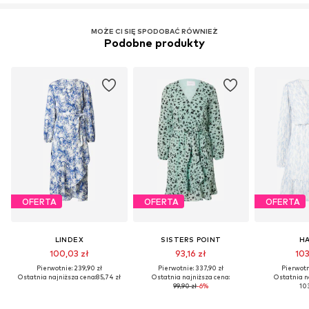
MOŻE CI SIĘ SPODOBAĆ RÓWNIEŻ
Podobne produkty
OFERTA
OFERTA
OFERTA
LINDEX
SISTERS POINT
HA
100,03 zł
93,16 zł
103
Pierwotnie: 239,90 zł
Pierwotnie: 337,90 zł
Pierwotni
Ostatnia najniższa cena:
85,74 zł
Ostatnia najniższa cena:
Ostatnia n
99,90 zł
-6%
103