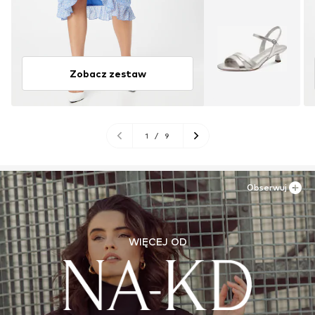
Zobacz zestaw
1
/
9
Obserwuj
WIĘCEJ OD