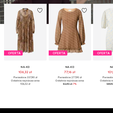
OFERTA
OFERTA
OFERTA
NA-KD
NA-KD
N
106,32 zł
77,16 zł
101
Pierwotnie: 337,90 zł
Pierwotnie: 277,90 zł
Pierwotni
Ostatnia najniższa cena:
Ostatnia najniższa cena:
Ostatnia n
106,32 zł
82,90 zł
-7%
169,90