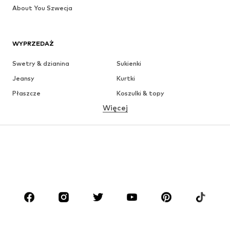
About You Szwecja
WYPRZEDAŻ
Swetry & dzianina
Sukienki
Jeansy
Kurtki
Płaszcze
Koszulki & topy
Więcej
Spodnie
Bielizna
Spódnice
Bluzki & koszule
Bluzy
Marynarki
Moda plażowa
Kombinezony
Plus size
Moda ciążowa
Buty
Sport
Akcesoria
Premium
ODZIEŻ