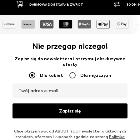
OWA DOSTAWA* & ZWROT
30 DNI NA ZWROT TOWARU
Nie przegap niczego!
Zapisz się do newslettera i otrzymuj ekskluzywne
oferty
Dla kobiet
Dla mężczyzn
Twój adres e-mail
Zapisz się
Chcę otrzymywać od ABOUT YOU newsletter o aktualnych
trendach, ofertach i kuponach zgodnie ze stroną
Polityka