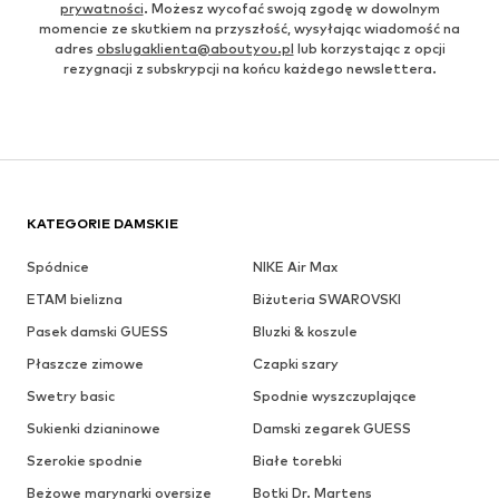
prywatności
. Możesz wycofać swoją zgodę w dowolnym
momencie ze skutkiem na przyszłość, wysyłając wiadomość na
adres
obslugaklienta@aboutyou.pl
lub korzystając z opcji
rezygnacji z subskrypcji na końcu każdego newslettera.
KATEGORIE DAMSKIE
Spódnice
NIKE Air Max
ETAM bielizna
Biżuteria SWAROVSKI
Pasek damski GUESS
Bluzki & koszule
Płaszcze zimowe
Czapki szary
Swetry basic
Spodnie wyszczuplające
Sukienki dzianinowe
Damski zegarek GUESS
Szerokie spodnie
Białe torebki
Beżowe marynarki oversize
Botki Dr. Martens