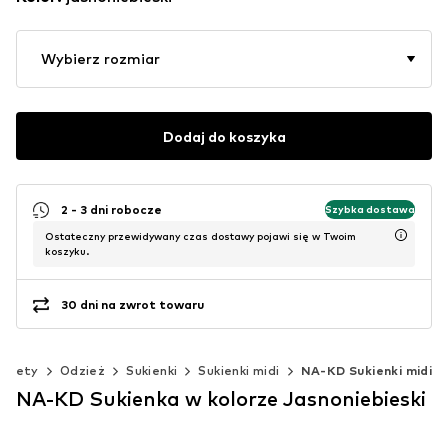
Wybierz rozmiar
Dodaj do koszyka
2 - 3 dni robocze
Szybka dostawa
Ostateczny przewidywany czas dostawy pojawi się w Twoim
koszyku.
30 dni na zwrot towaru
obiety
Odzież
Sukienki
Sukienki midi
NA-KD Sukienki midi
NA-KD Sukienka w kolorze Jasnoniebieski