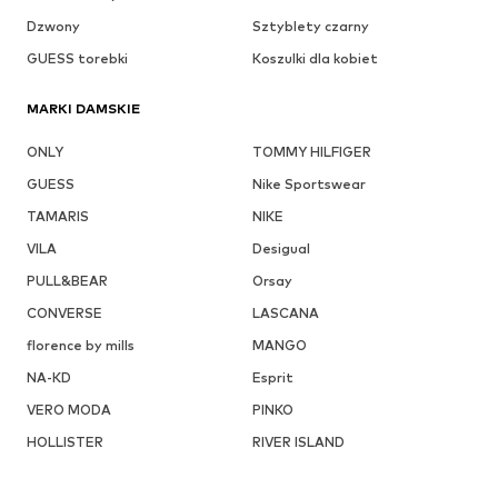
Dzwony
Sztyblety czarny
GUESS torebki
Koszulki dla kobiet
MARKI DAMSKIE
ONLY
TOMMY HILFIGER
GUESS
Nike Sportswear
TAMARIS
NIKE
VILA
Desigual
PULL&BEAR
Orsay
CONVERSE
LASCANA
florence by mills
MANGO
NA-KD
Esprit
VERO MODA
PINKO
HOLLISTER
RIVER ISLAND