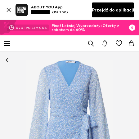
ABOUT YOU App
Przejdź do aplikacji
(152 700)
Finał Letniej Wyprzedaży: Oferty z
02
D
19
G
52
M
59
S
rabatem do 60%