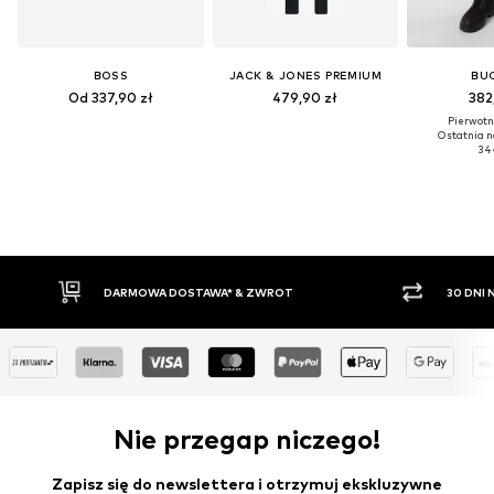
BOSS
JACK & JONES PREMIUM
BU
Od 337,90 zł
479,90 zł
382
Pierwotni
Ostatnia n
344
DARMOWA DOSTAWA* & ZWROT
30 DNI
Nie przegap niczego!
Zapisz się do newslettera i otrzymuj ekskluzywne