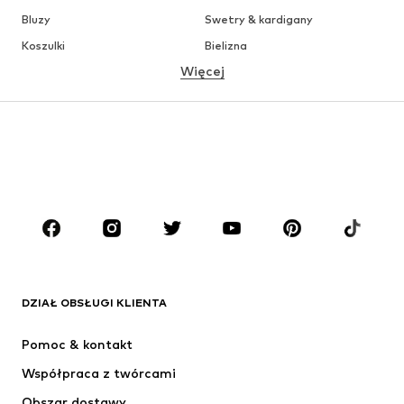
Bluzy
Swetry & kardigany
Koszulki
Bielizna
Więcej
Spodnie
Koszule
Płaszcze
Garnitury & marynarki
Moda plażowa
Plus size
Buty
Sport
Akcesoria
Premium
ODZIEŻ
Nowości
Na czasie
Koszulki
Jeansy
DZIAŁ OBSŁUGI KLIENTA
Kurtki
Bluzy
Spodnie
Koszule
Pomoc & kontakt
Bielizna
Swetry & kardigany
Współpraca z twórcami
Garnitury & marynarki
Płaszcze
Obszar dostawy