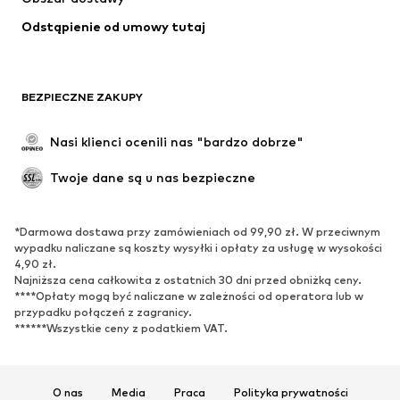
Moda plażowa
Plus size
Odstąpienie od umowy tutaj
Specjalne okazje
Ekskluzywne
Recykling
BUTY
BEZPIECZNE ZAKUPY
Nowości
Na czasie
Nasi klienci ocenili nas "bardzo dobrze"
Kozaki
Trampki & sneakersy
Twoje dane są u nas bezpieczne
Półbuty
Buty sportowe
Buty letnie
Ekskluzywne
*Darmowa dostawa przy zamówieniach od 99,90 zł. W przeciwnym
wypadku naliczane są koszty wysyłki i opłaty za usługę w wysokości
SPORT
4,90 zł.
Najniższa cena całkowita z ostatnich 30 dni przed obniżką ceny.
Odzież sportowa
Dziedziny sportowe
****Opłaty mogą być naliczane w zależności od operatora lub w
Buty sportowe
Plecaki & torby sportowe
przypadku połączeń z zagranicy.
******Wszystkie ceny z podatkiem VAT.
Akcesoria sportowe
AKCESORIA
O nas
Media
Praca
Polityka prywatności