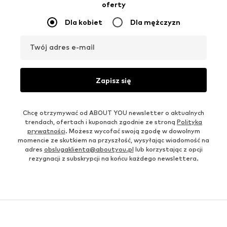
oferty
Dla kobiet
Dla mężczyzn
Twój adres e-mail
Zapisz się
Chcę otrzymywać od ABOUT YOU newsletter o aktualnych
trendach, ofertach i kuponach zgodnie ze stroną
Polityka
prywatności
. Możesz wycofać swoją zgodę w dowolnym
momencie ze skutkiem na przyszłość, wysyłając wiadomość na
adres
obslugaklienta@aboutyou.pl
lub korzystając z opcji
rezygnacji z subskrypcji na końcu każdego newslettera.