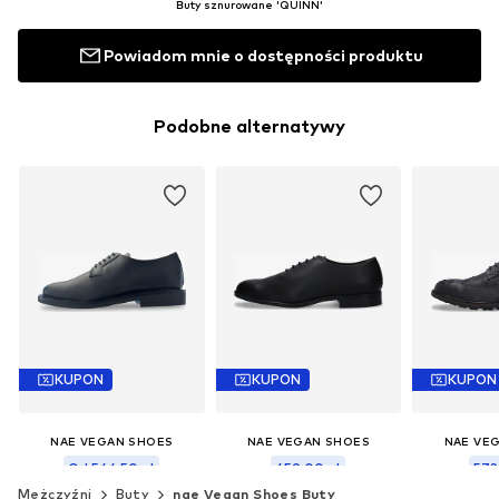
Buty sznurowane 'QUINN'
Powiadom mnie o dostępności produktu
Podobne alternatywy
KUPON
KUPON
KUPON
NAE VEGAN SHOES
NAE VEGAN SHOES
NAE VE
Od 544,50 zł
459,00 zł
572
Mężczyźni
Buty
nae Vegan Shoes Buty
Ostatnia najniższa cena:
Pierwotnie: 680,00 zł
Ostatnia n