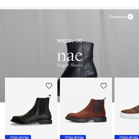
Obserwuj
WIĘCEJ OD
KUPON
KUPON
KUPON