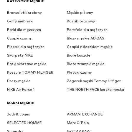
KATEGORIE MĘSKIE
Bransoletki srebrny
Męskie piżamy
Golfy niebieski
Kozaki brązowy
Parki dla mężczyzn
Portfele dla mężczyzn
Czapki czarny
Bluzy męskie ADIDAS
Plecaki dla mężczyzn
Czapki z daszkiem męskie
Skarpety NIKE
Białe koszule
Paski skórzane męskie
Białe trampki męskie
Koszule TOMMY HILFIGER
Plecaki czarny
Dresy męskie
Zegarek męski Tommy Hilfiger
NIKE Air Force 1
THE NORTH FACE kurtka męska
MARKI MĘSKIE
Jack & Jones
ARMANI EXCHANGE
SELECTED HOMME
Marc O'Polo
Superdry
G-STAR RAW