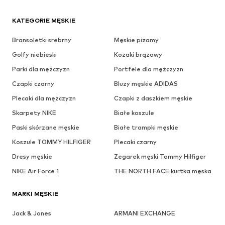
KATEGORIE MĘSKIE
Bransoletki srebrny
Męskie piżamy
Golfy niebieski
Kozaki brązowy
Parki dla mężczyzn
Portfele dla mężczyzn
Czapki czarny
Bluzy męskie ADIDAS
Plecaki dla mężczyzn
Czapki z daszkiem męskie
Skarpety NIKE
Białe koszule
Paski skórzane męskie
Białe trampki męskie
Koszule TOMMY HILFIGER
Plecaki czarny
Dresy męskie
Zegarek męski Tommy Hilfiger
NIKE Air Force 1
THE NORTH FACE kurtka męska
MARKI MĘSKIE
Jack & Jones
ARMANI EXCHANGE