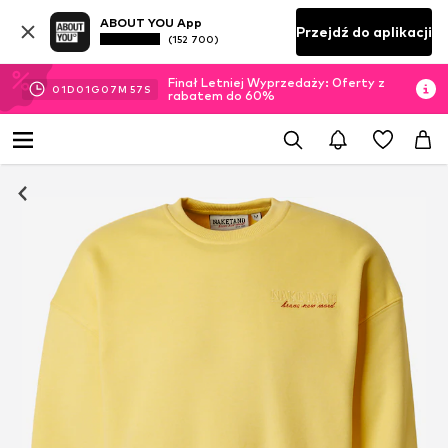
ABOUT YOU App
Przejdź do aplikacji
(152 700)
Finał Letniej Wyprzedaży: Oferty z
01
D
01
G
07
M
57
S
rabatem do 60%