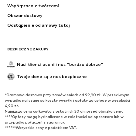
Bielizna
Swetry & kardigany
Współpraca z twórcami
Garnitury & marynarki
Płaszcze
Obszar dostawy
Moda plażowa
Plus size
Odstąpienie od umowy tutaj
Specjalne okazje
Ekskluzywne
Recykling
BUTY
BEZPIECZNE ZAKUPY
Nowości
Na czasie
Nasi klienci ocenili nas "bardzo dobrze"
Kozaki
Trampki & sneakersy
Twoje dane są u nas bezpieczne
Półbuty
Buty sportowe
Buty letnie
Ekskluzywne
*Darmowa dostawa przy zamówieniach od 99,90 zł. W przeciwnym
wypadku naliczane są koszty wysyłki i opłaty za usługę w wysokości
SPORT
4,90 zł.
Najniższa cena całkowita z ostatnich 30 dni przed obniżką ceny.
Odzież sportowa
Dziedziny sportowe
****Opłaty mogą być naliczane w zależności od operatora lub w
Buty sportowe
Plecaki & torby sportowe
przypadku połączeń z zagranicy.
******Wszystkie ceny z podatkiem VAT.
Akcesoria sportowe