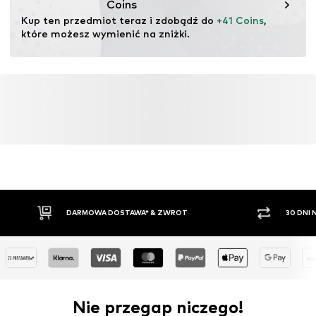
Coins
Nr artykułu
NAK2024004000001
Kup ten przedmiot teraz i zdobądź do 
+41 Coins
, 
które możesz wymienić na zniżki.
DARMOWA DOSTAWA* & ZWROT
30 DNI
Nie przegap niczego!