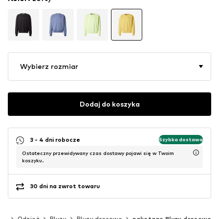
Wybierz rozmiar
Dodaj do koszyka
3 - 4 dni robocze
Szybka dostawa
Ostateczny przewidywany czas dostawy pojawi się w Twoim
koszyku.
30 dni na zwrot towaru
ni
Odzież
Bluzy
Bluzy dresowe
naketano Bluzy dresowe