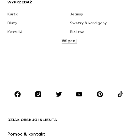
WYPRZEDAŻ
Kurtki
Jeansy
Bluzy
Swetry & kardigany
Koszulki
Bielizna
Więcej
Spodnie
Koszule
Płaszcze
Garnitury & marynarki
Moda plażowa
Plus size
Buty
Sport
Akcesoria
Premium
ODZIEŻ
Nowości
Na czasie
Koszulki
Jeansy
DZIAŁ OBSŁUGI KLIENTA
Kurtki
Bluzy
Spodnie
Koszule
Pomoc & kontakt