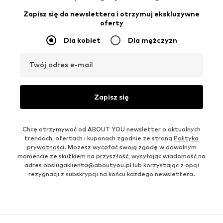
Zapisz się do newslettera i otrzymuj ekskluzywne
oferty
Dla kobiet
Dla mężczyzn
Twój adres e-mail
Zapisz się
Chcę otrzymywać od ABOUT YOU newsletter o aktualnych
trendach, ofertach i kuponach zgodnie ze stroną
Polityka
prywatności
. Możesz wycofać swoją zgodę w dowolnym
momencie ze skutkiem na przyszłość, wysyłając wiadomość na
adres
obslugaklienta@aboutyou.pl
lub korzystając z opcji
rezygnacji z subskrypcji na końcu każdego newslettera.