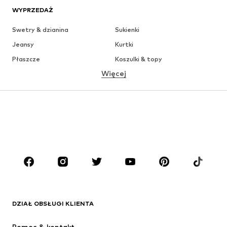
WYPRZEDAŻ
Swetry & dzianina
Sukienki
Jeansy
Kurtki
Płaszcze
Koszulki & topy
Więcej
Spodnie
Bielizna
Spódnice
Bluzki & koszule
Bluzy
Marynarki
Moda plażowa
Kombinezony
Plus size
Moda ciążowa
Buty
Sport
Akcesoria
Premium
ODZIEŻ
DZIAŁ OBSŁUGI KLIENTA
Nowości
Na czasie
Sukienki
Jeansy
Pomoc & kontakt