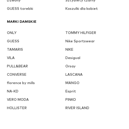
Dzwony
Sztyblety czarny
GUESS torebki
Koszulki dla kobiet
MARKI DAMSKIE
ONLY
TOMMY HILFIGER
GUESS
Nike Sportswear
TAMARIS
NIKE
VILA
Desigual
PULL&BEAR
Orsay
CONVERSE
LASCANA
florence by mills
MANGO
NA-KD
Esprit
VERO MODA
PINKO
HOLLISTER
RIVER ISLAND