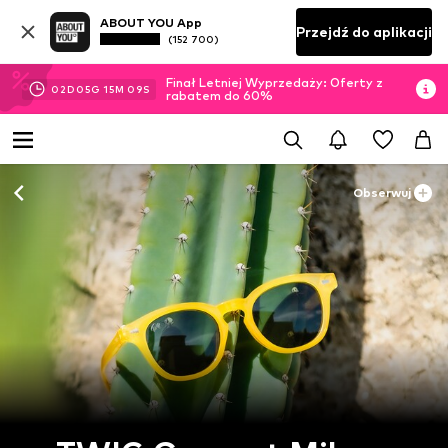
ABOUT YOU App
Przejdź do aplikacji
(152 700)
Finał Letniej Wyprzedaży: Oferty z
02
D
05
G
15
M
07
S
rabatem do 60%
Obserwuj