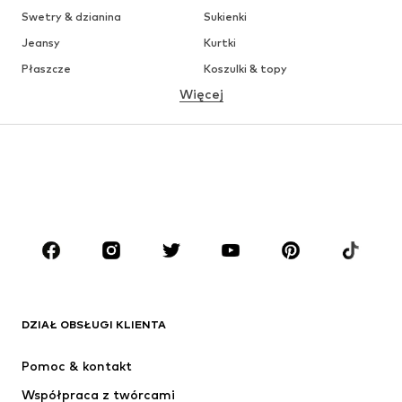
Swetry & dzianina
Sukienki
Jeansy
Kurtki
Płaszcze
Koszulki & topy
Więcej
Spodnie
Bielizna
Spódnice
Bluzki & koszule
Bluzy
Marynarki
Moda plażowa
Kombinezony
Plus size
Moda ciążowa
Buty
Sport
Akcesoria
Premium
ODZIEŻ
DZIAŁ OBSŁUGI KLIENTA
Nowości
Na czasie
Sukienki
Jeansy
Pomoc & kontakt
Koszulki & topy
Spodnie
Współpraca z twórcami