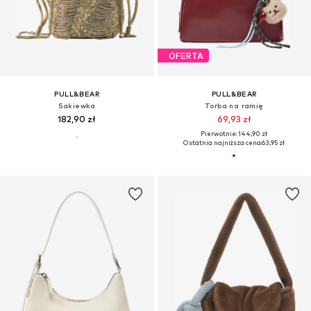
OFERTA
PULL&BEAR
PULL&BEAR
Sakiewka
Torba na ramię
182,90 zł
69,93 zł
Pierwotnie: 144,90 zł
Ostatnia najniższa cena:
63,95 zł