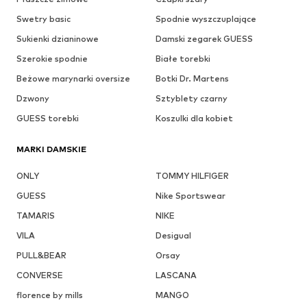
Swetry basic
Spodnie wyszczuplające
Sukienki dzianinowe
Damski zegarek GUESS
Szerokie spodnie
Białe torebki
Beżowe marynarki oversize
Botki Dr. Martens
Dzwony
Sztyblety czarny
GUESS torebki
Koszulki dla kobiet
MARKI DAMSKIE
ONLY
TOMMY HILFIGER
GUESS
Nike Sportswear
TAMARIS
NIKE
VILA
Desigual
PULL&BEAR
Orsay
CONVERSE
LASCANA
florence by mills
MANGO