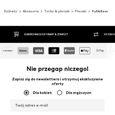
Kobiety
Akcesoria
Torby & plecaki
Plecaki
Pull&Bear
30 DNI NA ZWROT TOWARU
PŁATNO
Nie przegap niczego!
Zapisz się do newslettera i otrzymuj ekskluzywne
oferty
Dla kobiet
Dla mężczyzn
Twój adres e-mail