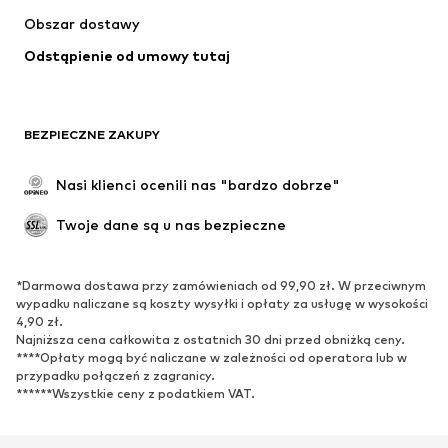
Kurtki
Swetry & dzianina
Obszar dostawy
Bielizna
Bluzki & koszule
Odstąpienie od umowy tutaj
Płaszcze
Spódnice
Moda plażowa
Bluzy
Marynarki
Kombinezony
BEZPIECZNE ZAKUPY
Plus size
Moda ciążowa
Specjalne okazje
Ekskluzywne
Nasi klienci ocenili nas "bardzo dobrze"
Recykling
Twoje dane są u nas bezpieczne
BUTY
*Darmowa dostawa przy zamówieniach od 99,90 zł. W przeciwnym
Nowości
Na czasie
wypadku naliczane są koszty wysyłki i opłaty za usługę w wysokości
Trampki & sneakersy
Botki
4,90 zł.
Najniższa cena całkowita z ostatnich 30 dni przed obniżką ceny.
Czółenka & buty na obcasie
Kozaki
****Opłaty mogą być naliczane w zależności od operatora lub w
przypadku połączeń z zagranicy.
Sandały
Półbuty
******Wszystkie ceny z podatkiem VAT.
Buty sportowe
Baleriny
Klapki
Kapcie