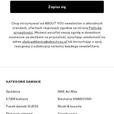
Zapisz się
Chcę otrzymywać od ABOUT YOU newsletter o aktualnych
trendach, ofertach i kuponach zgodnie ze stroną
Polityka
prywatności
. Możesz wycofać swoją zgodę w dowolnym
momencie ze skutkiem na przyszłość, wysyłając wiadomość na
adres
obslugaklienta@aboutyou.pl
lub korzystając z opcji
rezygnacji z subskrypcji na końcu każdego newslettera.
KATEGORIE DAMSKIE
Spódnice
NIKE Air Max
ETAM bielizna
Biżuteria SWAROVSKI
Pasek damski GUESS
Bluzki & koszule
Płaszcze zimowe
Czapki szary