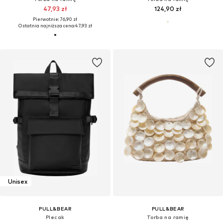
47,93 zł
124,90 zł
Pierwotnie: 76,90 zł
Ostatnia najniższa cena:
47,93 zł
Unisex
PULL&BEAR
PULL&BEAR
Plecak
Torba na ramię