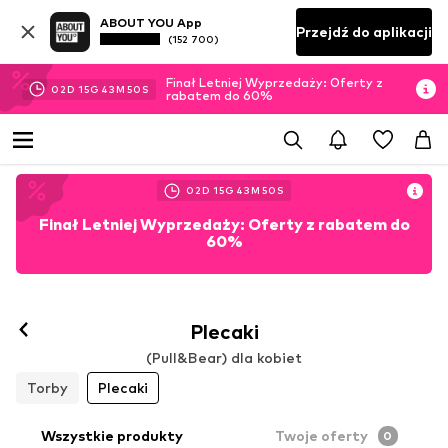
ABOUT YOU App
Przejdź do aplikacji
(152 700)
Finał Letniej Wyprzedaży: Oferty z
02
D
15
G
43
M
50
S
rabatem do 60%
02
D
15
G
43
M
50
S
Finał Letniej Wyprzedaży: Oferty z rabatem do
60%
Plecaki
(Pull&Bear) dla kobiet
Torby
Plecaki
Wszystkie produkty
Twoje oferty
0