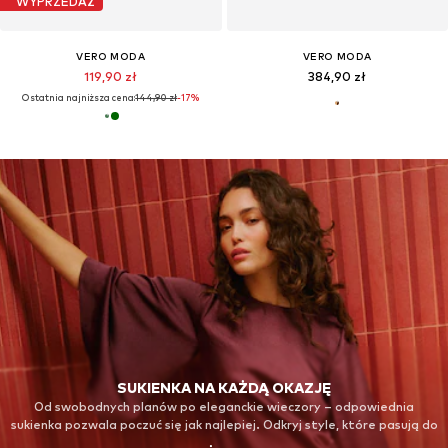
WYPRZEDAŻ
VERO MODA
VERO MODA
119,90 zł
384,90 zł
Ostatnia najniższa cena:
144,90 zł
-17%
SUKIENKA NA KAŻDĄ OKAZJĘ
Od swobodnych planów po eleganckie wieczory – odpowiednia
sukienka pozwala poczuć się jak najlepiej. Odkryj style, które pasują do
Twojego nastroju, planów i garderoby.