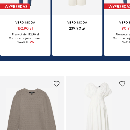
WYPRZEDAŻ
WYPRZEDA
VERO MODA
VERO MODA
VERO
152,90 zł
239,90 zł
90,9
Pierwotnie: 192,90 zł
Pierwotnie:
Ostatnia najniższa cena:
Ostatnia naj
159,90 zł
-4%
97,11 