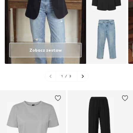
Zobacz zestaw
1
/
3