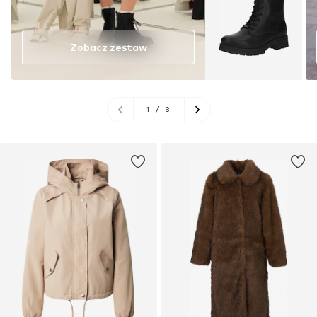
Zobacz zestaw
1
/
3