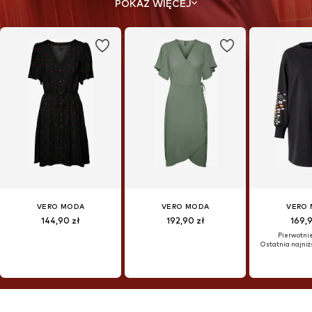
POKAŻ WIĘCEJ
VERO MODA
VERO MODA
VERO
144,90 zł
192,90 zł
169,
Pierwotnie:
Ostatnia najniż