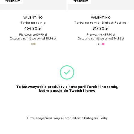
Premium
Premium
VALENTINO
VALENTINO
Torba na ramię
Torba na ramię 'Bigfoot Pattina'
464,90 zł
317,90 zł
Pierwotnie: 669,90 zł
Pierwotnie: 457,90 zł
Ostatnia najniższa cena:
338,94 zł
Ostatnia najniższa cena:
254,32 zł
To już wszystkie produkty z kategorii Torebki na ramię,
które pasują do Twoich filtrów
Tutaj znajdziesz więcej produktów z kategorii Torby