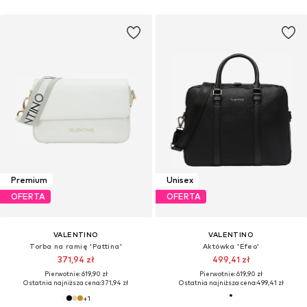
Premium
Unisex
OFERTA
OFERTA
VALENTINO
VALENTINO
Torba na ramię 'Pattina'
Aktówka 'Efeo'
371,94 zł
499,41 zł
Pierwotnie: 619,90 zł
Pierwotnie: 619,90 zł
Ostatnia najniższa cena:
371,94 zł
Ostatnia najniższa cena:
499,41 zł
+
1