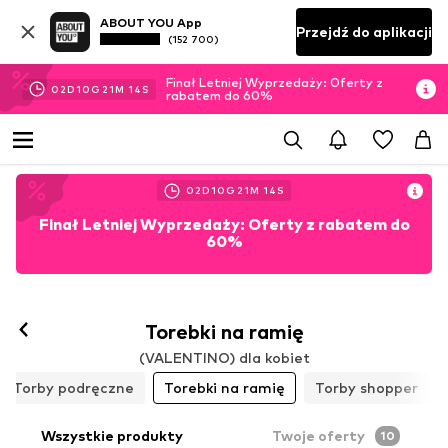
ABOUT YOU App
Przejdź do aplikacji
(152 700)
Finał Letniej Wyprzedaży: Oferty z
02
D
10
G
21
M
13
S
rabatem do 60%
02
D
10
G
21
M
13
S
Finał Letniej Wyprzedaży: Oferty z rabatem do
60%
Torebki na ramię
(VALENTINO) dla kobiet
Torby podręczne
Torebki na ramię
Torby shopper
Wszystkie produkty
Twoje oferty
10