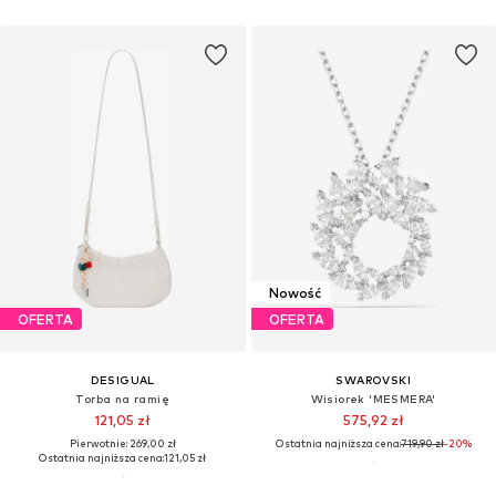
Nowość
OFERTA
OFERTA
DESIGUAL
SWAROVSKI
Torba na ramię
Wisiorek 'MESMERA'
121,05 zł
575,92 zł
Pierwotnie: 269,00 zł
Ostatnia najniższa cena:
719,90 zł
-20%
Ostatnia najniższa cena:
121,05 zł