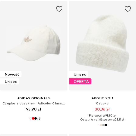
Nowość
Unisex
Unisex
OFERTA
ADIDAS ORIGINALS
ABOUT YOU
Czapka z daszkiem 'Adicolor Classic Trefoil'
Czapka
95,90 zł
30,36 zł
Pierwotnie: 95,90 zł
+
6
Ostatnia najniższa cena:
25,11 zł