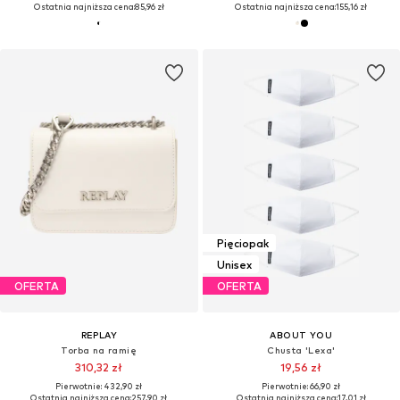
Ostatnia najniższa cena:
85,96 zł
Ostatnia najniższa cena:
155,16 zł
Pięciopak
Unisex
OFERTA
OFERTA
REPLAY
ABOUT YOU
Torba na ramię
Chusta 'Lexa'
310,32 zł
19,56 zł
Pierwotnie: 432,90 zł
Pierwotnie: 66,90 zł
Ostatnia najniższa cena:
257,90 zł
Ostatnia najniższa cena:
17,01 zł