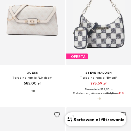
OFERTA
GUESS
STEVE MADDEN
Torba na ramię 'Lindsey'
Torba na ramię 'Bvital'
585,00 zł
295,69 zł
Pierwotnie: 574,90 zł
Ostatnia najniższa cena:
341,18 zł
-13%
1
Sortowanie i filtrowanie