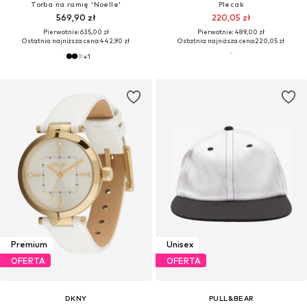
Torba na ramię 'Noelle'
Plecak
569,90 zł
220,05 zł
Pierwotnie: 635,00 zł
Pierwotnie: 489,00 zł
Ostatnia najniższa cena:
442,90 zł
Ostatnia najniższa cena:
220,05 zł
+
1
Premium
Unisex
OFERTA
OFERTA
DKNY
PULL&BEAR