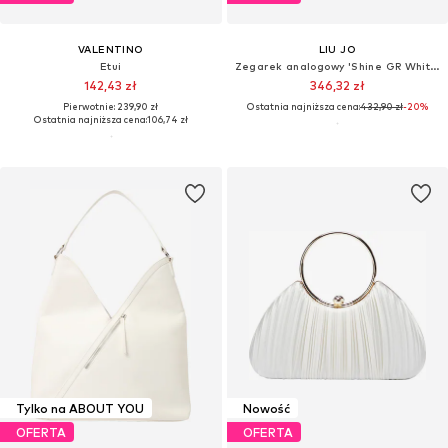
VALENTINO
LIU JO
Etui
Zegarek analogowy 'Shine GR White Silicone'
142,43 zł
346,32 zł
Pierwotnie: 239,90 zł
Ostatnia najniższa cena:
432,90 zł
-20%
Ostatnia najniższa cena:
106,74 zł
Tylko na ABOUT YOU
Nowość
OFERTA
OFERTA