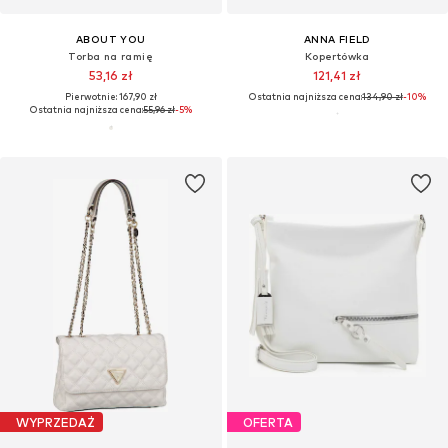
ABOUT YOU
ANNA FIELD
Torba na ramię
Kopertówka
53,16 zł
121,41 zł
Pierwotnie: 167,90 zł
Ostatnia najniższa cena:
134,90 zł
-10%
Ostatnia najniższa cena:
55,96 zł
-5%
WYPRZEDAŻ
OFERTA