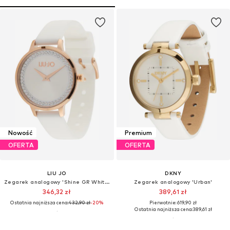
Nowość
Premium
OFERTA
OFERTA
LIU JO
DKNY
Zegarek analogowy 'Shine GR White Silicone'
Zegarek analogowy 'Urban'
346,32 zł
389,61 zł
Ostatnia najniższa cena:
432,90 zł
-20%
Pierwotnie: 619,90 zł
Ostatnia najniższa cena:
389,61 zł