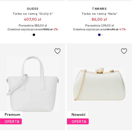
GUESS
TAMARIS
Torba na ramię 'Giully II'
Torba na ramię 'Nele'
407,90 zł
86,00 zł
Pierwotnie: 585,00 zł
Pierwotnie: 239,00 zł
Ostatnia najniższa cena:
419,92 zł
-2%
Ostatnia najniższa cena:
164,90 zł
-47%
Premium
Nowość
OFERTA
OFERTA