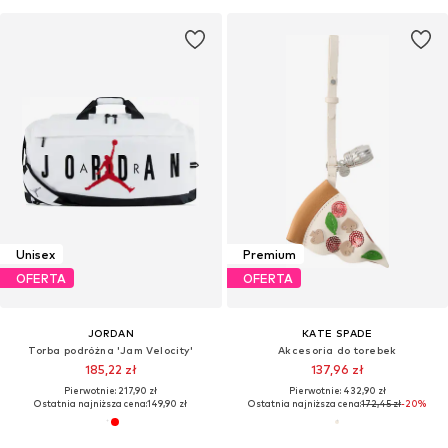
Unisex
Premium
OFERTA
OFERTA
JORDAN
KATE SPADE
Torba podróżna 'Jam Velocity'
Akcesoria do torebek
185,22 zł
137,96 zł
Pierwotnie: 217,90 zł
Pierwotnie: 432,90 zł
Ostatnia najniższa cena:
149,90 zł
Ostatnia najniższa cena:
172,45 zł
-20%