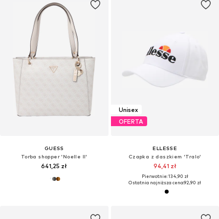
Unisex
OFERTA
GUESS
ELLESSE
Torba shopper 'Noelle II'
Czapka z daszkiem 'Tralo'
641,25 zł
94,41 zł
Pierwotnie: 134,90 zł
Ostatnia najniższa cena:
92,90 zł