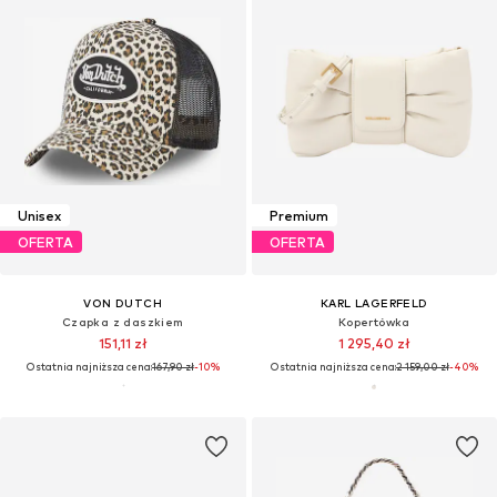
Unisex
Premium
OFERTA
OFERTA
VON DUTCH
KARL LAGERFELD
Czapka z daszkiem
Kopertówka
151,11 zł
1 295,40 zł
Ostatnia najniższa cena:
167,90 zł
-10%
Ostatnia najniższa cena:
2 159,00 zł
-40%