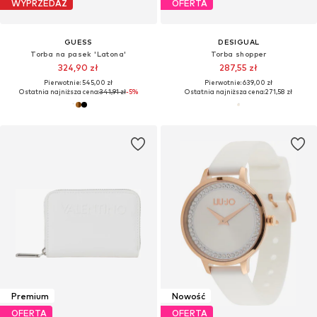
WYPRZEDAŻ
OFERTA
GUESS
DESIGUAL
Torba na pasek 'Latona'
Torba shopper
324,90 zł
287,55 zł
Pierwotnie: 545,00 zł
Pierwotnie: 639,00 zł
Ostatnia najniższa cena:
341,91 zł
-5%
Ostatnia najniższa cena:
271,58 zł
Premium
Nowość
OFERTA
OFERTA