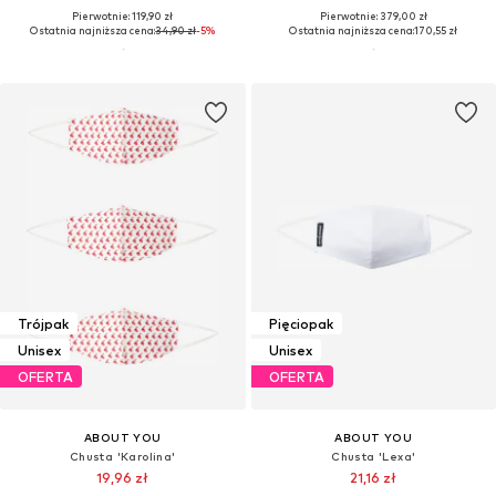
Pierwotnie: 119,90 zł
Pierwotnie: 379,00 zł
Ostatnia najniższa cena:
34,90 zł
-5%
Ostatnia najniższa cena:
170,55 zł
Trójpak
Pięciopak
Unisex
Unisex
OFERTA
OFERTA
ABOUT YOU
ABOUT YOU
Chusta 'Karolina'
Chusta 'Lexa'
19,96 zł
21,16 zł