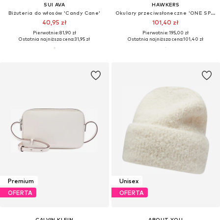
SUI AVA
HAWKERS
Biżuteria do włosów 'Candy Cane'
Okulary przeciwsłoneczne 'ONE SPORT RAW'
40,95 zł
101,40 zł
Pierwotnie: 81,90 zł
Pierwotnie: 195,00 zł
Ostatnia najniższa cena:
31,95 zł
Ostatnia najniższa cena:
101,40 zł
Premium
Unisex
OFERTA
OFERTA
CALVIN KLEIN
ABOUT YOU