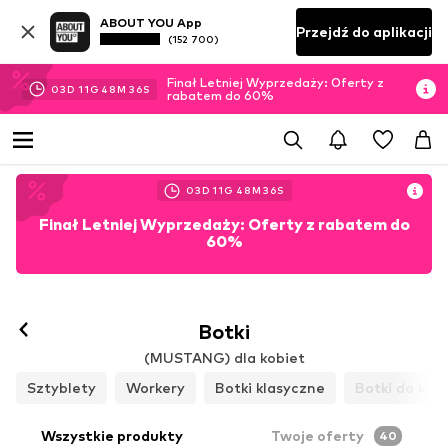
ABOUT YOU App
Przejdź do aplikacji
(152 700)
Finał Letniej Wyprzedaży: Oferty z
03
D
11
G
48
M
34
S
rabatem do 60%
03
D
11
G
48
M
34
S
Finał Letniej Wyprzedaży: Oferty z rabatem do
60%
Botki
(MUSTANG) dla kobiet
Sztyblety
Workery
Botki klasyczne
Botki do kost
Wszystkie produkty
Twoje oferty
40