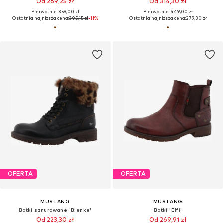
Od 269,25 zł
Od 314,30 zł
Pierwotnie: 359,00 zł
Pierwotnie: 449,00 zł
Ostatnia najniższa cena:
305,15 zł
-11%
Ostatnia najniższa cena:
279,30 zł
OFERTA
OFERTA
MUSTANG
MUSTANG
Botki sznurowane 'Bienke'
Botki 'Elfi'
Od 223,30 zł
Od 269,91 zł