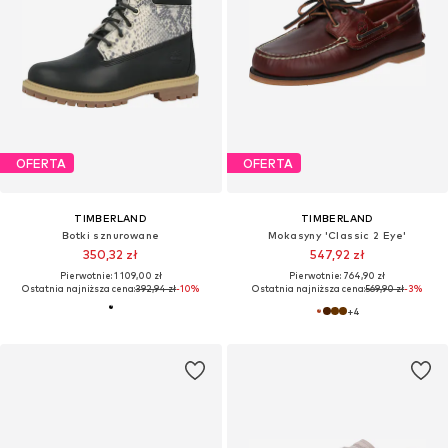
OFERTA
OFERTA
TIMBERLAND
TIMBERLAND
Botki sznurowane
Mokasyny 'Classic 2 Eye'
350,32 zł
547,92 zł
Pierwotnie: 1 109,00 zł
Pierwotnie: 764,90 zł
Ostatnia najniższa cena:
392,94 zł
-10%
Ostatnia najniższa cena:
569,90 zł
-3%
+
4