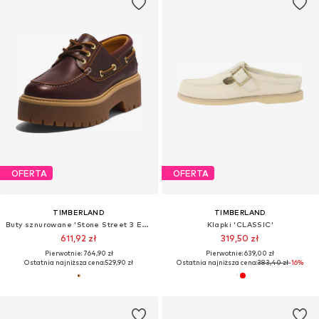
OFERTA
OFERTA
TIMBERLAND
TIMBERLAND
Buty sznurowane 'Stone Street 3 Eye'
Klapki 'CLASSIC'
611,92 zł
319,50 zł
Pierwotnie: 764,90 zł
Pierwotnie: 639,00 zł
Ostatnia najniższa cena:
529,90 zł
Ostatnia najniższa cena:
383,40 zł
-16%