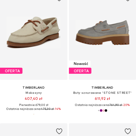
Nowość
OFERTA
OFERTA
TIMBERLAND
TIMBERLAND
Mokasyny
Buty sznurowane 'STONE STREET'
407,40 zł
611,92 zł
Pierwotnie: 679,00 zł
Ostatnia najniższa cena:
764,90 zł
-20%
Ostatnia najniższa cena:
475,30 zł
-14%