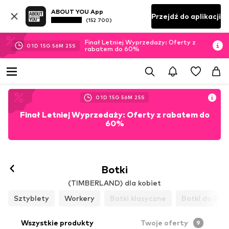
ABOUT YOU App
Przejdź do aplikacji
(152 700)
Finał Letniej Wyprzedaży: Oferty z
01
D
15
G
56
M
24
S
rabatem do 60%
01
D
15
G
56
M
24
S
Finał Letniej Wyprzedaży: Oferty z rabatem do
60%
Botki
(TIMBERLAND) dla kobiet
Sztyblety
Workery
Botki klasyczne
Botki do kost
Wszystkie produkty
Twoje oferty
9