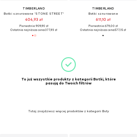
TIMBERLAND
TIMBERLAND
Botki sznurowane 'STONE STREET'
Botki sznurowane
404,93 zł
611,10 zł
Pierwotnie: 909,90 zł
Pierwotnie: 679,00 zł
Ostatnia najniższa cena:
377,93 zł
Ostatnia najniższa cena:
577,15 zł
To już wszystkie produkty z kategorii Botki, które
pasują do Twoich filtrów
Tutaj znajdziesz więcej produktów z kategorii Buty