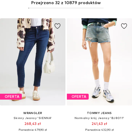
Przejrzano 32 z 10879 produktów
OFERTA
OFERTA
WRANGLER
TOMMY JEANS
Skinny Jeansy 'SIENNA'
Normalny krój Jeansy 'BJ8011'
268,43 zł
241,43 zł
Pierwotnie: 479,90 zł
Pierwotnie: 432,90 zł