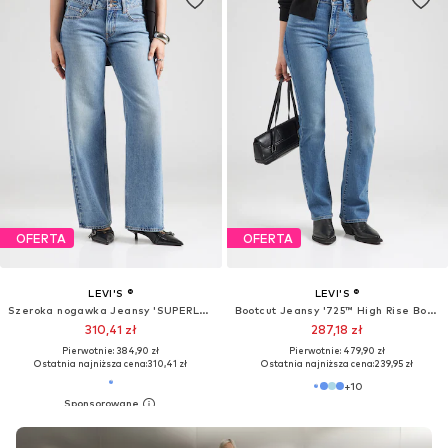
OFERTA
OFERTA
LEVI'S ®
LEVI'S ®
Szeroka nogawka Jeansy 'SUPERLOW LOOSE'
Bootcut Jeansy '725™ High Rise Bootcut'
310,41 zł
287,18 zł
Pierwotnie: 384,90 zł
Pierwotnie: 479,90 zł
Ostatnia najniższa cena:
310,41 zł
Ostatnia najniższa cena:
239,95 zł
+
10