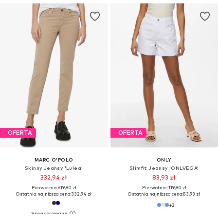
OFERTA
OFERTA
MARC O'POLO
ONLY
Skinny Jeansy 'Lulea'
Slimfit Jeansy 'ONLVEGA'
332,94 zł
83,93 zł
Pierwotnie: 619,90 zł
Pierwotnie: 119,90 zł
Ostatnia najniższa cena:
332,94 zł
Ostatnia najniższa cena:
83,93 zł
+
2