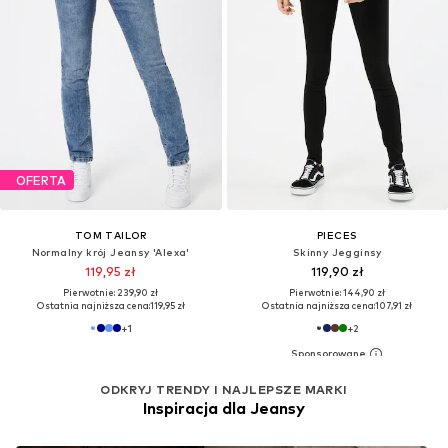
OFERTA
TOM TAILOR
PIECES
Normalny krój Jeansy 'Alexa'
Skinny Jegginsy
119,95 zł
119,90 zł
Pierwotnie: 239,90 zł
Pierwotnie: 144,90 zł
Ostatnia najniższa cena:
119,95 zł
Ostatnia najniższa cena:
107,91 zł
+
1
+
2
ODKRYJ TRENDY I NAJLEPSZE MARKI
Inspiracja dla Jeansy