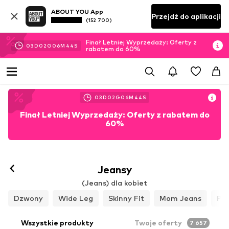
ABOUT YOU App
Przejdź do aplikacji
(152 700)
Finał Letniej Wyprzedaży: Oferty z
03
D
02
G
06
M
42
S
rabatem do 60%
03
D
02
G
06
M
42
S
Finał Letniej Wyprzedaży: Oferty z rabatem do
60%
Jeansy
(Jeans) dla kobiet
Dzwony
Wide Leg
Skinny Fit
Mom Jeans
Pro
Wszystkie produkty
Twoje oferty
7 657