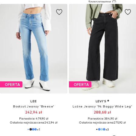
OFERTA
OFERTA
LEE
LEVI'S ®
Bootcut Jeansy 'Breese'
Luźne Jeansy '94 Baggy Wide Leg'
242,94 zł
288,68 zł
Pierwotnie: 479,90 zł
Pierwotnie: 384,90 zł
Ostatnia najniższa cena:
242,94 zł
Ostatnia najniższa cena:
275,92 zł
+
1
+
3