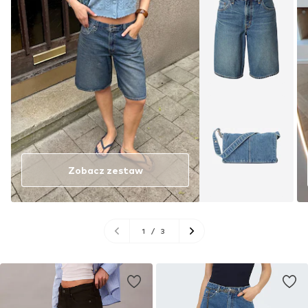
Zobacz zestaw
1
/
3