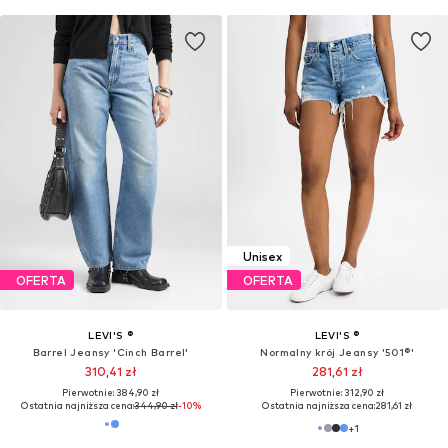
Unisex
OFERTA
OFERTA
LEVI'S ®
LEVI'S ®
Barrel Jeansy 'Cinch Barrel'
Normalny krój Jeansy '501®'
310,41 zł
281,61 zł
Pierwotnie: 384,90 zł
Pierwotnie: 312,90 zł
Ostatnia najniższa cena:
344,90 zł
-10%
Ostatnia najniższa cena:
281,61 zł
+
1