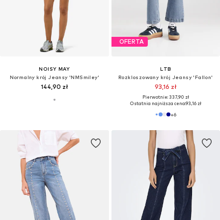
OFERTA
NOISY MAY
LTB
Normalny krój Jeansy 'NMSmiley'
Rozkloszowany krój Jeansy 'Fallon'
144,90 zł
93,16 zł
Pierwotnie: 337,90 zł
Ostatnia najniższa cena:
93,16 zł
+
6