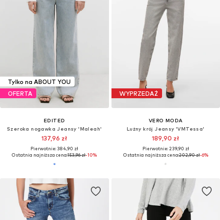
Tylko na ABOUT YOU
OFERTA
WYPRZEDAŻ
EDITED
VERO MODA
Szeroka nogawka Jeansy 'Maleah'
Lużny krój Jeansy 'VMTessa'
137,96 zł
189,90 zł
Pierwotnie: 384,90 zł
Pierwotnie: 239,90 zł
Ostatnia najniższa cena:
153,96 zł
-10%
Ostatnia najniższa cena:
202,90 zł
-6%