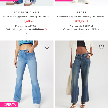
ADIDAS ORIGINALS
PIECES
Szeroka nogawka Jeansy 'Firebird'
Szeroka nogawka Jeansy 'PCSelma'
303,68 zł
203,92 zł
Pierwotnie: 479,90 zł
Pierwotnie: 239,90 zł
Ostatnia najniższa cena:
323,92 zł
-6%
Ostatnia najniższa cena:
161,18 zł
OFERTA