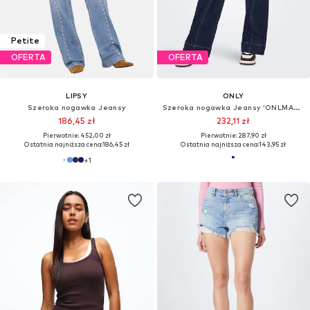
Petite
OFERTA
OFERTA
LIPSY
ONLY
Szeroka nogawka Jeansy
Szeroka nogawka Jeansy 'ONLMADISON'
186,45 zł
232,11 zł
Pierwotnie: 452,00 zł
Pierwotnie: 287,90 zł
Ostatnia najniższa cena:
186,45 zł
Ostatnia najniższa cena:
143,95 zł
+
1