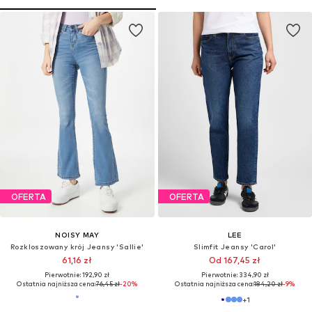
OFERTA
OFERTA
NOISY MAY
LEE
Rozkloszowany krój Jeansy 'Sallie'
Slimfit Jeansy 'Carol'
61,16 zł
Od 167,45 zł
Pierwotnie: 192,90 zł
Pierwotnie: 334,90 zł
Ostatnia najniższa cena:
76,45 zł
-20%
Ostatnia najniższa cena:
184,20 zł
-9%
+
1