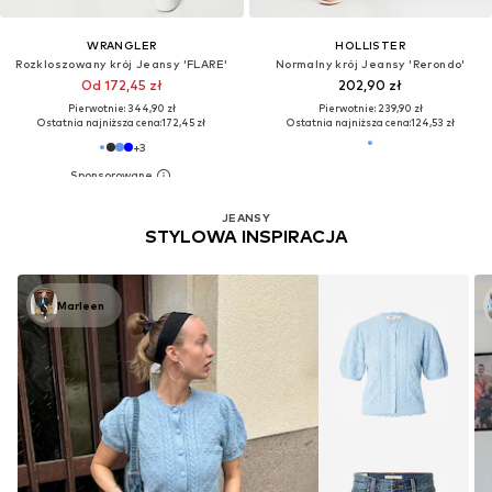
WRANGLER
HOLLISTER
Rozkloszowany krój Jeansy 'FLARE'
Normalny krój Jeansy 'Rerondo'
Od 172,45 zł
202,90 zł
Pierwotnie: 344,90 zł
Pierwotnie: 239,90 zł
Ostatnia najniższa cena:
172,45 zł
Ostatnia najniższa cena:
124,53 zł
+
3
JEANSY
STYLOWA INSPIRACJA
Marleen