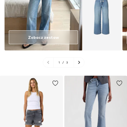
Zobacz zestaw
1
/
3