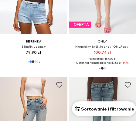
OFERTA
BERSHKA
ONLY
Slimfit Jeansy
Normalny krój Jeansy 'ONLPacy'
79,90 zł
100,74 zł
Pierwotnie: 167,90 zł
+
2
Ostatnia najniższa cena:
117,53 zł
-14%
1
Sortowanie i filtrowanie