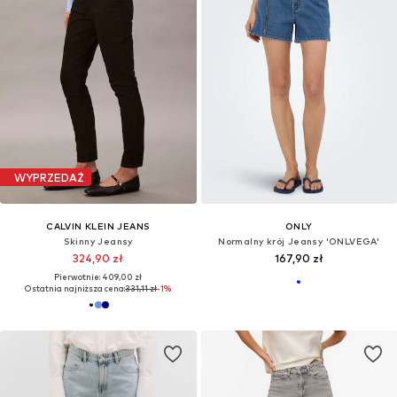
WYPRZEDAŻ
CALVIN KLEIN JEANS
ONLY
Skinny Jeansy
Normalny krój Jeansy 'ONLVEGA'
324,90 zł
167,90 zł
Pierwotnie: 409,00 zł
Ostatnia najniższa cena:
331,11 zł
-1%