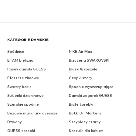
KATEGORIE DAMSKIE
Spódnice
NIKE Air Max
ETAM bielizna
Biżuteria SWAROVSKI
Pasek damski GUESS
Bluzki & koszule
Płaszcze zimowe
Czapki szary
Swetry basic
Spodnie wyszczuplające
Sukienki dzianinowe
Damski zegarek GUESS
Szerokie spodnie
Białe torebki
Beżowe marynarki oversize
Botki Dr. Martens
Dzwony
Sztyblety czarny
GUESS torebki
Koszulki dla kobiet