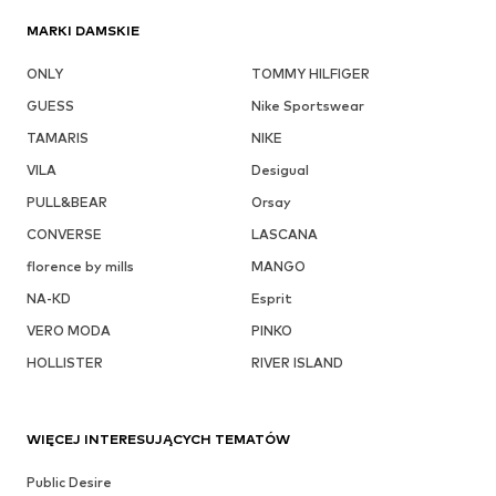
MARKI DAMSKIE
ONLY
TOMMY HILFIGER
GUESS
Nike Sportswear
TAMARIS
NIKE
VILA
Desigual
PULL&BEAR
Orsay
CONVERSE
LASCANA
florence by mills
MANGO
NA-KD
Esprit
VERO MODA
PINKO
HOLLISTER
RIVER ISLAND
WIĘCEJ INTERESUJĄCYCH TEMATÓW
Public Desire