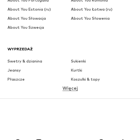
About You Portugalia
About You Rumunia
About You Estonia (ru)
About You Łotwa (ru)
About You Słowacja
About You Słowenia
About You Szwecja
WYPRZEDAŻ
Swetry & dzianina
Sukienki
Jeansy
Kurtki
Płaszcze
Koszulki & topy
Więcej
Spodnie
Bielizna
Spódnice
Bluzki & koszule
Bluzy
Marynarki
Moda plażowa
Kombinezony
Plus size
Moda ciążowa
Buty
Sport