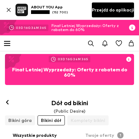
ABOUT YOU App
Przejdź do aplikacji
(152 700)
Finał Letniej Wyprzedaży: Oferty z
03
D
16
G
34
M
36
S
rabatem do 60%
03
D
16
G
34
M
36
S
Finał Letniej Wyprzedaży: Oferty z rabatem do
60%
Dół od bikini
(Public Desire)
Bikini góra
Bikini dół
Komplety bikini
Wszystkie produkty
Twoje oferty
1