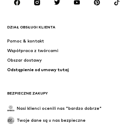
Akcesoria
Premium
ODZIEŻ
DZIAŁ OBSŁUGI KLIENTA
Nowości
Na czasie
Sukienki
Jeansy
Pomoc & kontakt
Koszulki & topy
Spodnie
Współpraca z twórcami
Kurtki
Swetry & dzianina
Obszar dostawy
Bielizna
Bluzki & koszule
Odstąpienie od umowy tutaj
Płaszcze
Spódnice
Moda plażowa
Bluzy
Marynarki
Kombinezony
BEZPIECZNE ZAKUPY
Plus size
Moda ciążowa
Specjalne okazje
Ekskluzywne
Nasi klienci ocenili nas "bardzo dobrze"
Recykling
Twoje dane są u nas bezpieczne
BUTY