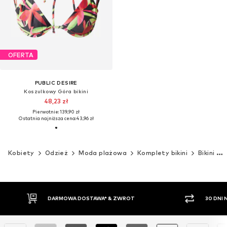
OFERTA
PUBLIC DESIRE
Koszulkowy Góra bikini
48,23 zł
Pierwotnie: 139,90 zł
Ostatnia najniższa cena:
43,96 zł
Kobiety
Odzież
Moda plażowa
Komplety bikini
Bikini dół
DARMOWA DOSTAWA* & ZWROT
30 DNI