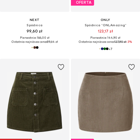
OFERTA
NEXT
ONLY
Spódnica
Spódnica 'ONLAmazing'
99,60 zł
123,17 zł
Pierwotnie: 166,00 zł
Pierwotnie: 144,90 zł
Ostatnia najniższa cena:
89,64 zł
Ostatnia najniższa cena:
127,90 zł
-3%
+
7