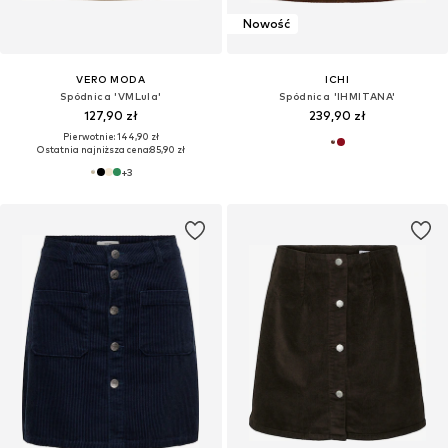
Nowość
VERO MODA
ICHI
Spódnica 'VMLula'
Spódnica 'IHMITANA'
127,90 zł
239,90 zł
Pierwotnie: 144,90 zł
Ostatnia najniższa cena:
85,90 zł
+
3