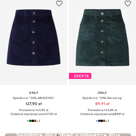
OFERTA
ONLY
ONLY
Spódnica 'ONLAMAZING'
Spódnica 'ONLAmazing'
127,90 zł
89,91 zł
Pierwotnie: 144,90 zł
Pierwotnie: 144,90 zł
Ostatnia najniższa cena:
127,90 zł
Ostatnia najniższa cena:
89,91 zł
+
7
+
7
Spódnice dla kobiet o sylwetce Plus