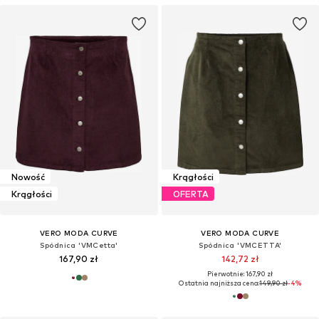
Nowość
Krągłości
Krągłości
OFERTA
VERO MODA CURVE
VERO MODA CURVE
Spódnica 'VMCetta'
Spódnica 'VMCETTA'
167,90 zł
142,72 zł
Pierwotnie: 167,90 zł
Ostatnia najniższa cena:
149,90 zł
-4%