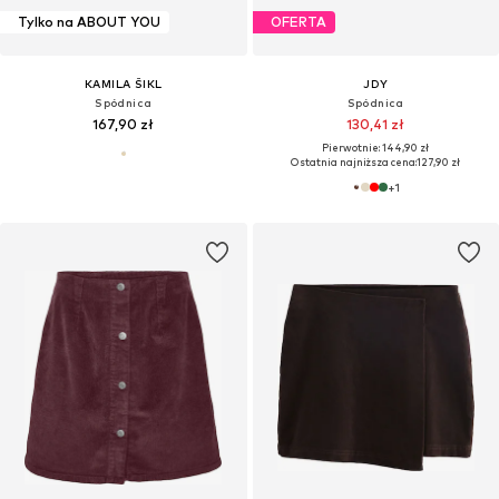
Tylko na ABOUT YOU
OFERTA
KAMILA ŠIKL
JDY
Spódnica
Spódnica
167,90 zł
130,41 zł
Pierwotnie: 144,90 zł
Ostatnia najniższa cena:
127,90 zł
+
1