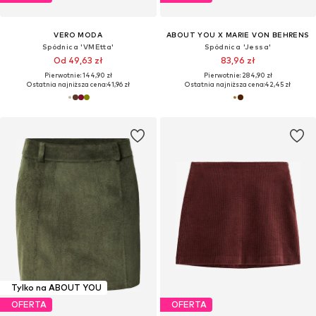
VERO MODA
ABOUT YOU X MARIE VON BEHRENS
Spódnica 'VMEtta'
Spódnica 'Jessa'
Od 49,63 zł
83,96 zł
Pierwotnie: 144,90 zł
Pierwotnie: 284,90 zł
Ostatnia najniższa cena:
41,96 zł
Ostatnia najniższa cena:
42,45 zł
Tylko na ABOUT YOU
OFERTA
OFERTA