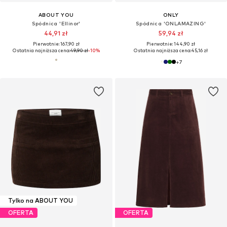
ABOUT YOU
ONLY
Spódnica 'Ellinor'
Spódnica 'ONLAMAZING'
44,91 zł
59,94 zł
Pierwotnie: 167,90 zł
Pierwotnie: 144,90 zł
Ostatnia najniższa cena:
49,90 zł
-10%
Ostatnia najniższa cena:
45,16 zł
+
7
Tylko na ABOUT YOU
OFERTA
OFERTA