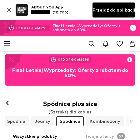
ABOUT YOU App
Przejdź do aplikacji
(152 700)
Finał Letniej Wyprzedaży: Oferty z
01
D
04
G
06
M
27
S
rabatem do 60%
01
D
04
G
06
M
27
S
Finał Letniej Wyprzedaży: Oferty z rabatem do
60%
Spódnice plus size
(Sztruks) dla kobiet
Spodnie
Jeansy
Spódnice
Kombinezony
Mary
Wszystkie produkty
Twoje oferty
57