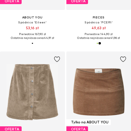
OFERTA
OFERTA
ABOUT YOU
PIECES
Spódnica 'Eileen'
Spódnica 'PCEffi'
53,16 zł
49,63 zł
Pierwotnie: 167,90 zł
Pierwotnie: 144,90 zł
Ostatnia najniższa cena:
44,91 zł
Ostatnia najniższa cena:
41,96 zł
Tylko na ABOUT YOU
OFERTA
OFERTA