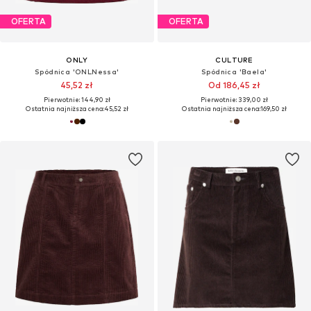
OFERTA
OFERTA
ONLY
CULTURE
Spódnica 'ONLNessa'
Spódnica 'Baela'
45,52 zł
Od 186,45 zł
Pierwotnie: 144,90 zł
Pierwotnie: 339,00 zł
Ostatnia najniższa cena:
45,52 zł
Ostatnia najniższa cena:
169,50 zł