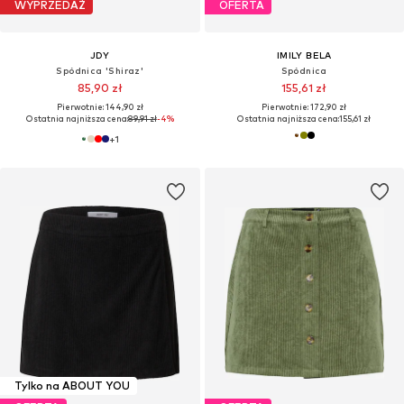
WYPRZEDAŻ
OFERTA
JDY
IMILY BELA
Spódnica 'Shiraz'
Spódnica
85,90 zł
155,61 zł
Pierwotnie: 144,90 zł
Pierwotnie: 172,90 zł
Ostatnia najniższa cena:
89,91 zł
-4%
Ostatnia najniższa cena:
155,61 zł
+
1
Tylko na ABOUT YOU