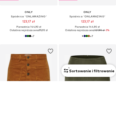
ONLY
ONLY
Spódnica 'ONLAMAZING'
Spódnica 'ONLAMAZING'
123,17 zł
123,17 zł
Pierwotnie: 144,90 zł
Pierwotnie: 144,90 zł
Ostatnia najniższa cena:
95,93 zł
Ostatnia najniższa cena:
127,90 zł
-3%
+
7
+
7
1
Sortowanie i filtrowanie
OFERTA
OFERTA