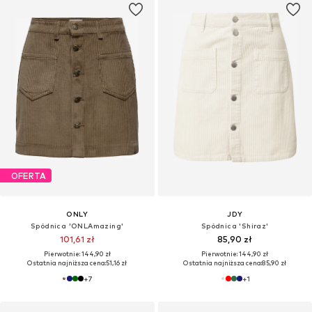
OFERTA
ONLY
JDY
Spódnica 'ONLAmazing'
Spódnica 'Shiraz'
101,61 zł
85,90 zł
Pierwotnie: 144,90 zł
Pierwotnie: 144,90 zł
Ostatnia najniższa cena:
51,16 zł
Ostatnia najniższa cena:
85,90 zł
+
7
+
1