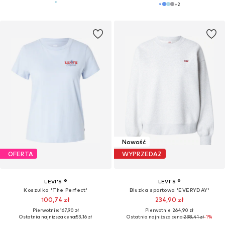
+
2
Nowość
OFERTA
WYPRZEDAŻ
LEVI'S ®
LEVI'S ®
Koszulka 'The Perfect'
Bluzka sportowa 'EVERYDAY'
100,74 zł
234,90 zł
Pierwotnie: 167,90 zł
Pierwotnie: 264,90 zł
Ostatnia najniższa cena:
53,16 zł
Ostatnia najniższa cena:
238,41 zł
-1%