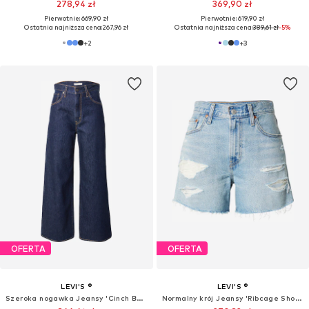
278,94 zł
369,90 zł
Pierwotnie: 669,90 zł
Pierwotnie: 619,90 zł
Ostatnia najniższa cena:
267,96 zł
Ostatnia najniższa cena:
389,61 zł
-5%
+
2
+
3
OFERTA
OFERTA
LEVI'S ®
LEVI'S ®
Szeroka nogawka Jeansy 'Cinch Baggy'
Normalny krój Jeansy 'Ribcage Shorts'