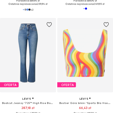
Pierwotnie: 669,90 zł
Pierwotnie: 669,90 zł
Ostatnia najniższa cena:
239,94 zł
Ostatnia najniższa cena:
349,93 zł
+
2
OFERTA
OFERTA
LEVI'S ®
LEVI'S ®
Bootcut Jeansy '725™ High Rise Bootcut'
Bustier Góra bikini 'Sports Bra Hook Up'
287,18 zł
66,43 zł