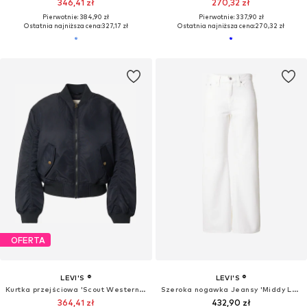
346,41 zł
270,32 zł
Pierwotnie: 384,90 zł
Pierwotnie: 337,90 zł
Ostatnia najniższa cena:
327,17 zł
Ostatnia najniższa cena:
270,32 zł
OFERTA
LEVI'S ®
LEVI'S ®
Kurtka przejściowa 'Scout Western Bomber'
Szeroka nogawka Jeansy 'Middy Loose Boot Jeans'
364,41 zł
432,90 zł