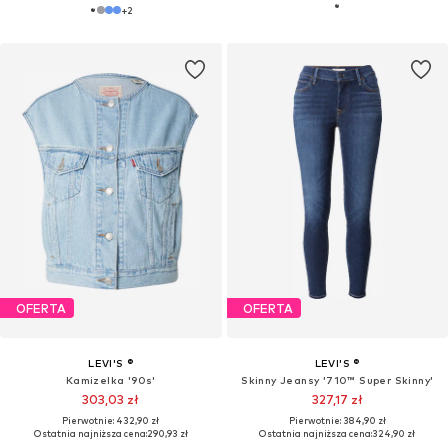
+
2
OFERTA
OFERTA
LEVI'S ®
LEVI'S ®
Kamizelka '90s'
Skinny Jeansy '710™ Super Skinny'
303,03 zł
327,17 zł
Pierwotnie: 432,90 zł
Pierwotnie: 384,90 zł
Ostatnia najniższa cena:
290,93 zł
Ostatnia najniższa cena:
324,90 zł