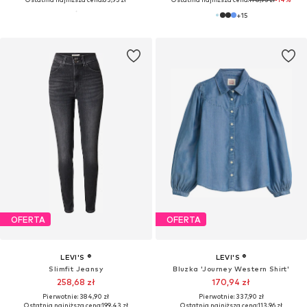
+
15
OFERTA
OFERTA
LEVI'S ®
LEVI'S ®
Slimfit Jeansy
Bluzka 'Journey Western Shirt'
258,68 zł
170,94 zł
Pierwotnie: 384,90 zł
Pierwotnie: 337,90 zł
Ostatnia najniższa cena:
199,43 zł
Ostatnia najniższa cena:
113,96 zł