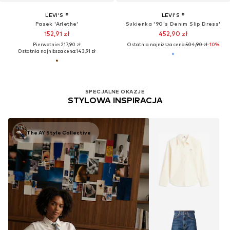
LEVI'S ®
LEVI'S ®
Pasek 'Arlethe'
Sukienka '90's Denim Slip Dress'
152,91 zł
452,90 zł
Pierwotnie: 217,90 zł
Ostatnia najniższa cena:
504,90 zł
-10%
Ostatnia najniższa cena:
143,91 zł
SPECJALNE OKAZJE
STYLOWA INSPIRACJA
The AY Style Collective