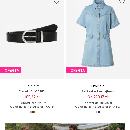
OFERTA
OFERTA
LEVI'S ®
LEVI'S ®
Pasek 'PHOEBE'
Sukienka koktajlowa
185,22 zł
Od 293,17 zł
Pierwotnie: 217,90 zł
Pierwotnie: 384,90 zł
Ostatnia najniższa cena:
119,92 zł
Ostatnia najniższa cena:
241,43 zł