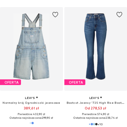
OFERTA
OFERTA
LEVI'S ®
LEVI'S ®
Normalny krój Ogrodniczki jeansowe
Bootcut Jeansy '725 High Rise Bootcut'
389,61 zł
Od 278,53 zł
Pierwotnie: 432,90 zł
Pierwotnie: 574,90 zł
Ostatnia najniższa cena:
299,90 zł
Ostatnia najniższa cena:
238,74 zł
+
10