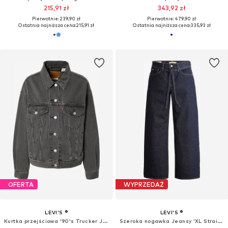
215,91 zł
343,92 zł
Pierwotnie: 239,90 zł
Pierwotnie: 479,90 zł
Ostatnia najniższa cena:
215,91 zł
Ostatnia najniższa cena:
335,93 zł
OFERTA
WYPRZEDAŻ
LEVI'S ®
LEVI'S ®
Kurtka przejściowa '90's Trucker Jacket'
Szeroka nogawka Jeansy 'XL Straight'