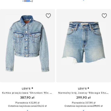
+
2
LEVI'S ®
LEVI'S ®
Kurtka przejściowa 'Shrunken 90s Trucker'
Normalny krój Jeansy 'Ribcage Shorts'
387,90 zł
299,90 zł
Pierwotnie: 432,90 zł
Pierwotnie: 337,90 zł
Ostatnia najniższa cena:
206,32 zł
Ostatnia najniższa cena:
299,90 zł