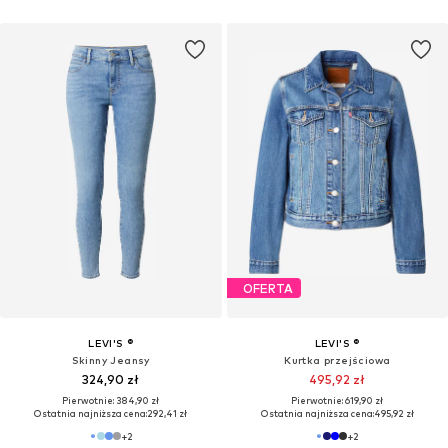
OFERTA
LEVI'S ®
LEVI'S ®
Skinny Jeansy
Kurtka przejściowa
324,90 zł
495,92 zł
Pierwotnie: 384,90 zł
Pierwotnie: 619,90 zł
Ostatnia najniższa cena:
292,41 zł
Ostatnia najniższa cena:
495,92 zł
+
2
+
2