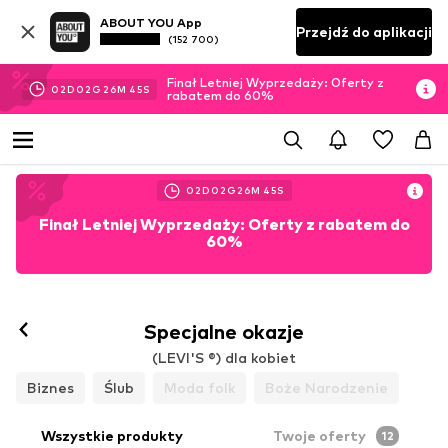
ABOUT YOU App
Przejdź do aplikacji
(152 700)
Finał Letniej Wyprzedaży: Oferty z
02
D
02
G
26
M
43
S
rabatem do 60%
02
D
02
G
26
M
43
S
Finał Letniej Wyprzedaży: Oferty z rabatem do
60%
Specjalne okazje
(LEVI'S ®) dla kobiet
Biznes
Ślub
Moda folk
Boże Narodzenie
Wszystkie produkty
Twoje oferty
12