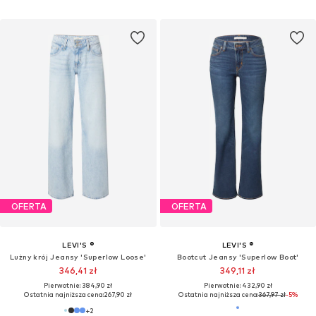
OFERTA
OFERTA
LEVI'S ®
LEVI'S ®
Lużny krój Jeansy 'Superlow Loose'
Bootcut Jeansy 'Superlow Boot'
346,41 zł
349,11 zł
Pierwotnie: 384,90 zł
Pierwotnie: 432,90 zł
Ostatnia najniższa cena:
267,90 zł
Ostatnia najniższa cena:
367,97 zł
-5%
+
2