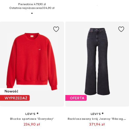
Pierwotnie: 479,90 zł
Ostatnia najniższa cena:
334,90 zł
Nowość
WYPRZEDAŻ
OFERTA
LEVI'S ®
LEVI'S ®
Bluzka sportowa 'Everyday'
Rozkloszowany krój Jeansy 'Ribcage Bells'
234,90 zł
371,94 zł