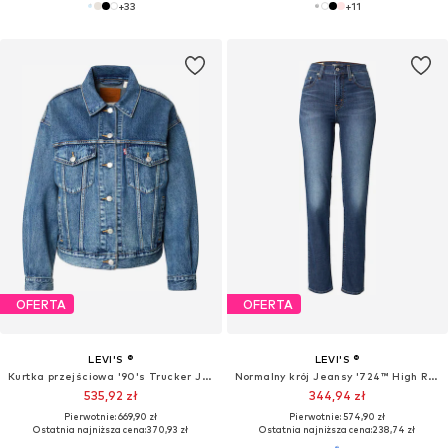
+
33
+
11
OFERTA
OFERTA
LEVI'S ®
LEVI'S ®
Kurtka przejściowa '90's Trucker Jacket'
Normalny krój Jeansy '724™ High Rise Straight Jeans'
535,92 zł
344,94 zł
Pierwotnie: 669,90 zł
Pierwotnie: 574,90 zł
Ostatnia najniższa cena:
370,93 zł
Ostatnia najniższa cena:
238,74 zł