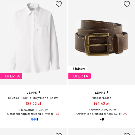
Unisex
OFERTA
OFERTA
LEVI'S ®
LEVI'S ®
Bluzka 'Harlie Boyfriend Shirt'
Pasek 'Loire'
185,22 zł
144,42 zł
Pierwotnie: 312,90 zł
Pierwotnie: 192,90 zł
Ostatnia najniższa cena:
217,90 zł
-15%
Ostatnia najniższa cena:
152,91 zł
-5%