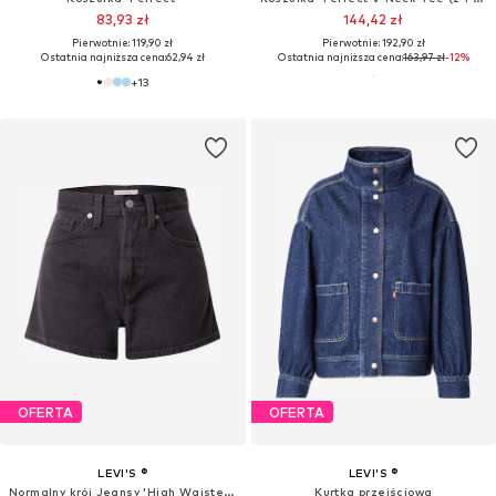
83,93 zł
144,42 zł
Pierwotnie: 119,90 zł
Pierwotnie: 192,90 zł
Ostatnia najniższa cena:
62,94 zł
Ostatnia najniższa cena:
163,97 zł
-12%
+
13
OFERTA
OFERTA
LEVI'S ®
LEVI'S ®
Normalny krój Jeansy 'High Waisted Mom Short'
Kurtka przejściowa