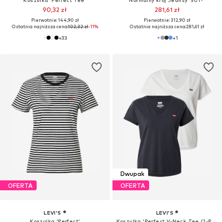
Koszulka 'Perfect Tee'
Normalny krój Jeansy '501®'
90,32 zł
281,61 zł
Pierwotnie: 144,90 zł
Pierwotnie: 312,90 zł
Ostatnia najniższa cena:
102,32 zł
-11%
Ostatnia najniższa cena:
281,61 zł
+
33
+
1
Dwupak
OFERTA
OFERTA
LEVI'S ®
LEVI'S ®
Koszulka 'Perfect'
Koszulka 'Perfect V-Neck Tee (2-Pack)'