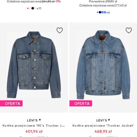
Ostatnia najniższa cena:
264,90 zł
-11%
Pierwotnie: 619,90 zł
Ostatnia najniższa cena:
277,45 zł
+
11
+
4
OFERTA
OFERTA
LEVI'S ®
LEVI'S ®
Kurtka przejściowa '90's Trucker Jacket'
Kurtka przejściowa 'Trucker Jacket'
401,94 zł
468,93 zł