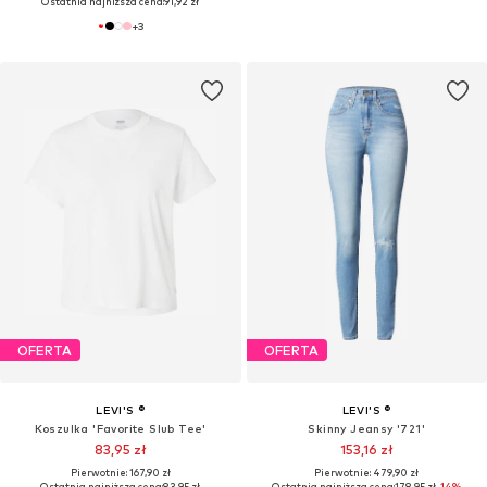
Ostatnia najniższa cena:
91,92 zł
+
3
OFERTA
OFERTA
LEVI'S ®
LEVI'S ®
Koszulka 'Favorite Slub Tee'
Skinny Jeansy '721'
83,95 zł
153,16 zł
Pierwotnie: 167,90 zł
Pierwotnie: 479,90 zł
Ostatnia najniższa cena:
83,95 zł
Ostatnia najniższa cena:
178,95 zł
-14%