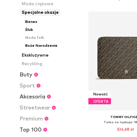
Moda ciążowa
Dodaj do kos
Specjalne okazje
Biznes
Ślub
Moda folk
Boże Narodzenie
Ekskluzywne
Recykling
Buty
Sport
Nowość
Akcesoria
OFERTA
Streetwear
TOMMY HILFIG
Premium
Torba na laptopa 
Top 100
324,68 zł