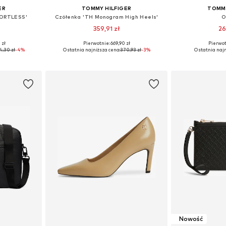
ER
TOMMY HILFIGER
TOMMY
FORTLESS'
Czółenka 'TH Monogram High Heels'
O
359,91 zł
26
 zł
Pierwotnie: 669,90 zł
Pierwot
, 85, 90, 95
Dostępne rozmiary: 36, 37, 38, 39, 40
Dostępne ro
4,30 zł
-4%
Ostatnia najniższa cena:
370,93 zł
-3%
Ostatnia najn
zyka
Dodaj do koszyka
Dodaj 
Nowość