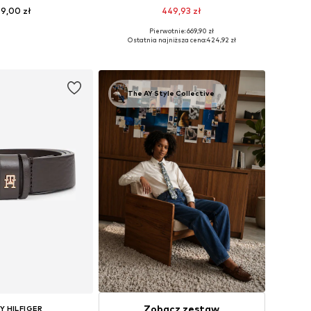
99,00 zł
449,93 zł
Pierwotnie: 669,90 zł
 34, 36, 38, 40, 42, 44
Dostępne rozmiary: One Size
Ostatnia najniższa cena:
424,92 zł
do koszyka
Dodaj do koszyka
The AY Style Collective
Zobacz zestaw
 HILFIGER