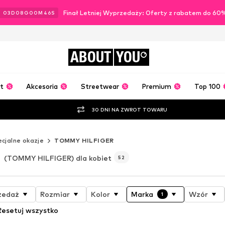
Finał Letniej Wyprzedaży: Oferty z rabatem do 60
03
D
08
G
00
M
44
S
ABOUT
YOU
t
Akcesoria
Streetwear
Premium
Top 100
30 DNI NA ZWROT TOWARU
cjalne okazje
TOMMY HILFIGER
(TOMMY HILFIGER) dla kobiet
52
zedaż
Rozmiar
Kolor
Marka
Wzór
1
Resetuj wszystko