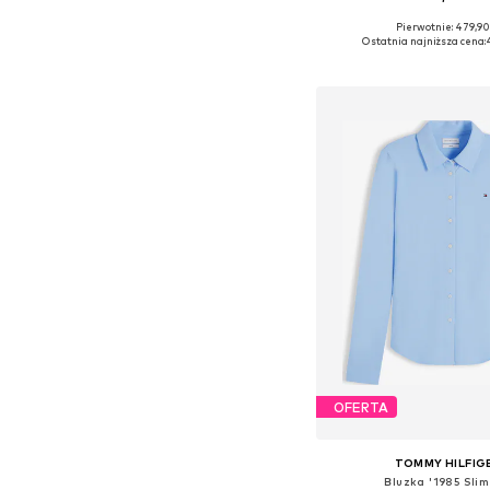
Pierwotnie: 479,90
Dostępne rozmiary: O
Ostatnia najniższa cena:
Dodaj do kos
OFERTA
TOMMY HILFIG
Bluzka '1985 Slim 