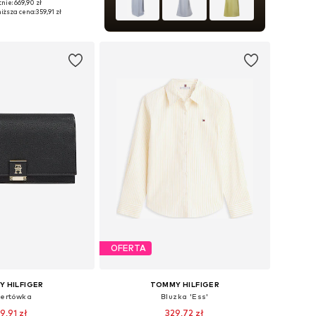
nie: 669,90 zł
 36, 37, 38, 39, 40, 41
iższa cena:
359,91 zł
do koszyka
OFERTA
 HILFIGER
TOMMY HILFIGER
ertówka
Bluzka 'Ess'
9,91 zł
329,72 zł