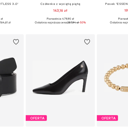
RTLESS 3.0'
Czółenka z wyciętą piętą
Pasek 'ESSEN
143,16 zł
19
 zł
Pierwotnie: 479,90 zł
Pierwot
zmiarach
Dostępne rozmiary: 39, 40, 41
Dostępne w r
164,61 zł
Ostatnia najniższa cena:
287,94 zł
-50%
Ostatnia najn
zyka
Dodaj do koszyka
Dodaj 
OFERTA
OFERTA