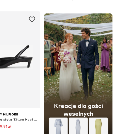
do koszyka
Dodaj do koszyka
Kreacje dla gości
weselnych
 HILFIGER
Czółenka z wyciętą piętą 'Kitten Heel Slingbacks'
9,91 zł