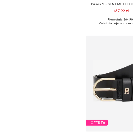
Pasek 'ESSENTIAL EFFO
167,92 zł
+
1
Pierwotnie: 264,90
Dostępne w różnych ro
Ostatnia najniższa cena:
Dodaj do kos
OFERTA