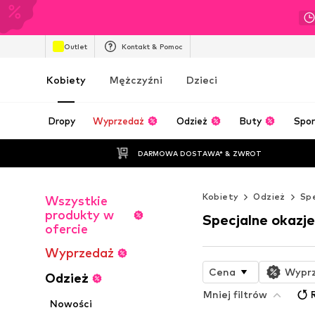
Outlet
Kontakt & Pomoc
Kobiety
Mężczyźni
Dzieci
Dropy
Wyprzedaż
Odzież
Buty
Spor
DARMOWA DOSTAWA* & ZWROT
Kobiety
Odzież
Spe
Wszystkie
produkty w
Specjalne okazje
ofercie
Wyprzedaż
Cena
Wypr
Odzież
Mniej filtrów
Nowości