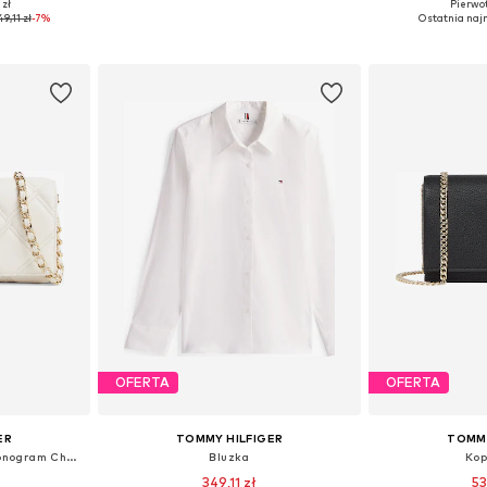
 zł
Pierwot
ne Size
Dostępne rozmiary: One Size
Dostępne rozmiary:
9,11 zł
-7%
Ostatnia najn
zyka
Dodaj do koszyka
Dodaj 
OFERTA
OFERTA
ER
TOMMY HILFIGER
TOMMY
Kopertówka 'Quilted TH Monogram Chain Strap'
Bluzka
Kop
349,11 zł
53