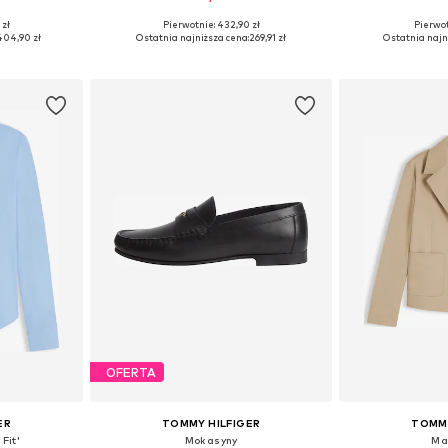
 zł
Pierwotnie: 432,90 zł
Pierwot
ne Size
Dostępne w różnych rozmiarach
Dostępne ro
404,90 zł
Ostatnia najniższa cena:
269,91 zł
Ostatnia najn
zyka
Dodaj do koszyka
Dodaj 
OFERTA
ER
TOMMY HILFIGER
TOMMY
Fit'
Mokasyny
Ma