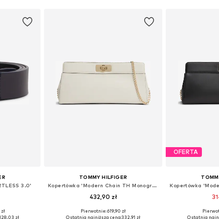
OFERTA
ER
TOMMY HILFIGER
TOMMY
RTLESS 3.0'
Kopertówka 'Modern Chain TH Monogram Clasp Clutch'
432,90 zł
31
 zł
Pierwotnie: 619,90 zł
Pierwot
zmiarach
Dostępne rozmiary: One Size
Dostępne ro
128,03 zł
Ostatnia najniższa cena:
332,91 zł
Ostatnia najn