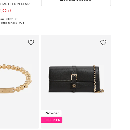
TIAL EFFORTLESS'
1,92 zł
+
6
nie: 239,90 zł
óżnych rozmiarach
iższa cena:
171,92 zł
do koszyka
Nowość
OFERTA