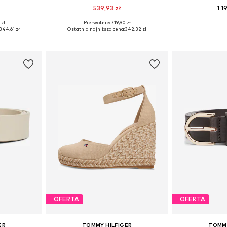
539,93 zł
1 1
 zł
Pierwotnie: 719,90 zł
zmiarach
Dostępne rozmiary: 36, 37, 38, 39, 40, 41
Dostępne rozmiary:
344,61 zł
Ostatnia najniższa cena:
342,32 zł
zyka
Dodaj do koszyka
Dodaj 
OFERTA
OFERTA
ER
TOMMY HILFIGER
TOMMY