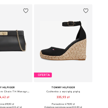
OFERTA
 HILFIGER
TOMMY HILFIGER
Kopertówka 'Modern Chain TH Monogram Clasp Clutch'
Czółenka z wyciętą piętą
4,42 zł
335,93 zł
nie: 619,90 zł
Pierwotnie: 479,90 zł
zmiary: One Size
Dostępne rozmiary: 37, 38, 39, 40, 41
iższa cena:
220,41 zł
Ostatnia najniższa cena:
300,93 zł