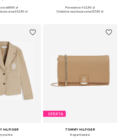
+
2
nie: 669,90 zł
Pierwotnie: 432,90 zł
zmiary: One Size
Dostępne rozmiary: XS, M, L, XL, XXL
iższa cena:
332,90 zł
Ostatnia najniższa cena:
257,90 zł
do koszyka
Dodaj do koszyka
OFERTA
 HILFIGER
TOMMY HILFIGER
rynarka
Kopertówka