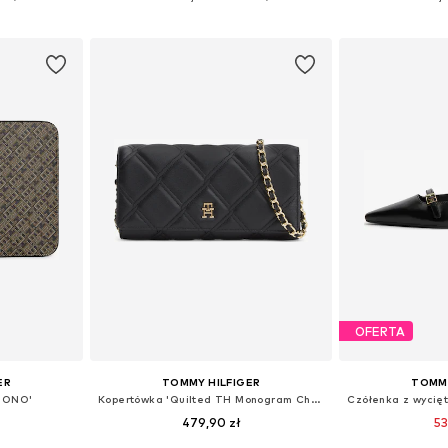
zyka
Dodaj do koszyka
Dodaj 
OFERTA
ER
TOMMY HILFIGER
TOMMY
'MONO'
Kopertówka 'Quilted TH Monogram Chain Strap'
479,90 zł
53