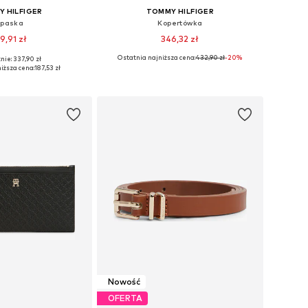
 HILFIGER
TOMMY HILFIGER
paska
Kopertówka
9,91 zł
346,32 zł
Ostatnia najniższa cena:
432,90 zł
-20%
nie: 337,90 zł
zmiary: One Size
Dostępne rozmiary: One Size
iższa cena:
187,53 zł
do koszyka
Dodaj do koszyka
Nowość
OFERTA