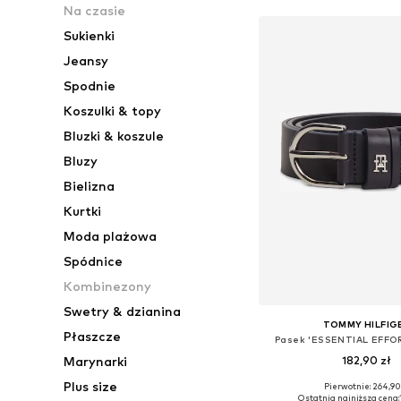
Na czasie
Sukienki
Jeansy
Spodnie
Koszulki & topy
Bluzki & koszule
Bluzy
Bielizna
Kurtki
Moda plażowa
Spódnice
Kombinezony
Swetry & dzianina
TOMMY HILFIG
Płaszcze
Pasek 'ESSENTIAL EFFO
182,90 zł
Marynarki
Plus size
+
1
Pierwotnie: 264,90
Dostępne w różnych ro
Ostatnia najniższa cena: