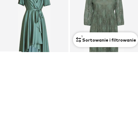
1
Sortowanie i filtrowanie
Nowość
OFERTA
OFERTA
SWING
KAFFE
Sukienka koktajlowa
Sukienka 'Paula'
651,92 zł
Od 323,19 zł
Ostatnia najniższa cena:
814,90 zł
-20%
Pierwotnie: 399,00 zł
Ostatnia najniższa cena:
305,24 zł
ZNAJDŹ SWÓJ NAJLEPSZY STYL
Przewodniki po kategorii Sukienki dla druhen