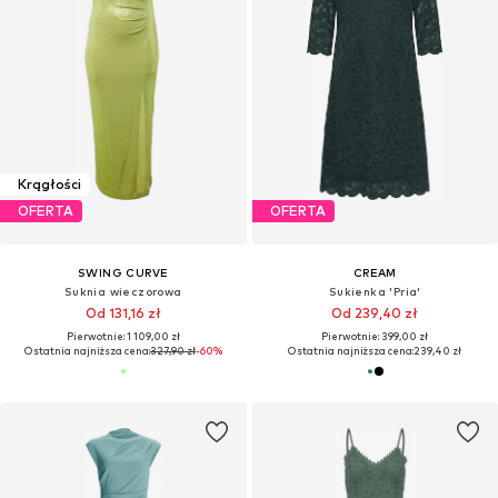
Krągłości
OFERTA
OFERTA
SWING CURVE
CREAM
Suknia wieczorowa
Sukienka 'Pria'
Od 131,16 zł
Od 239,40 zł
Pierwotnie: 1 109,00 zł
Pierwotnie: 399,00 zł
Ostatnia najniższa cena:
327,90 zł
-60%
Ostatnia najniższa cena:
239,40 zł