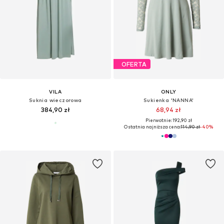
OFERTA
VILA
ONLY
Suknia wieczorowa
Sukienka 'NANNA'
384,90 zł
68,94 zł
Pierwotnie: 192,90 zł
Ostatnia najniższa cena:
114,90 zł
-40%