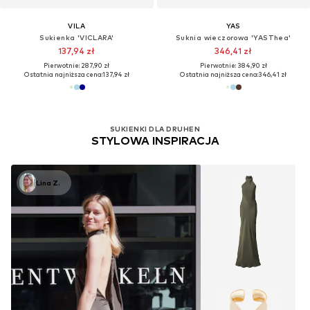
VILA
YAS
Sukienka 'VICLARA'
Suknia wieczorowa 'YASThea'
137,94 zł
346,41 zł
Pierwotnie: 287,90 zł
Pierwotnie: 384,90 zł
Ostatnia najniższa cena:
137,94 zł
Ostatnia najniższa cena:
346,41 zł
SUKIENKI DLA DRUHEN
STYLOWA INSPIRACJA
Lina Z.