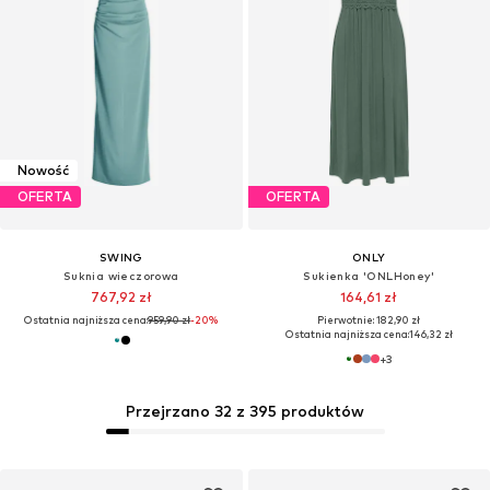
Nowość
OFERTA
OFERTA
SWING
ONLY
Suknia wieczorowa
Sukienka 'ONLHoney'
767,92 zł
164,61 zł
Ostatnia najniższa cena:
959,90 zł
-20%
Pierwotnie: 182,90 zł
Ostatnia najniższa cena:
146,32 zł
+
3
Przejrzano 32 z 395 produktów