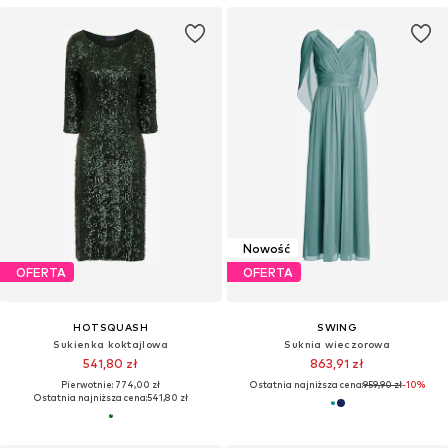
Nowość
OFERTA
OFERTA
HOTSQUASH
SWING
Sukienka koktajlowa
Suknia wieczorowa
541,80 zł
863,91 zł
Pierwotnie: 774,00 zł
Ostatnia najniższa cena:
959,90 zł
-10%
Ostatnia najniższa cena:
541,80 zł