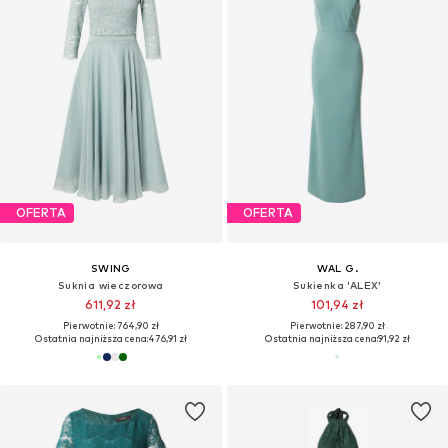
OFERTA
OFERTA
SWING
WAL G.
Suknia wieczorowa
Sukienka 'ALEX'
611,92 zł
101,94 zł
Pierwotnie: 764,90 zł
Pierwotnie: 287,90 zł
Ostatnia najniższa cena:
476,91 zł
Ostatnia najniższa cena:
91,92 zł