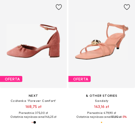
OFERTA
OFERTA
NEXT
& OTHER STORIES
Czółenka 'Forever Comfort'
Sandały
168,75 zł
143,16 zł
Pierwotnie: 375,00 zł
Pierwotnie: 479,90 zł
Ostatnia najniższa cena:
146,25 zł
Ostatnia najniższa cena:
151,92 zł
-5%