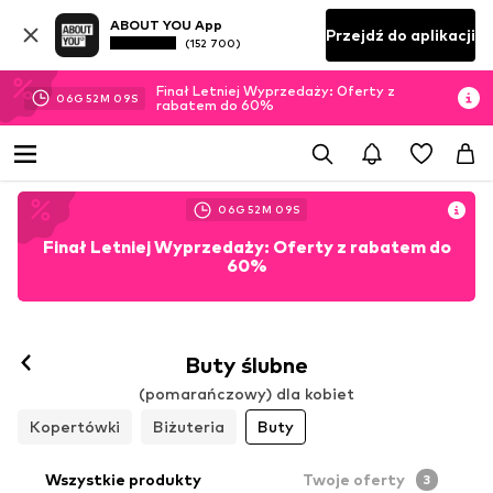
ABOUT YOU App
Przejdź do aplikacji
(152 700)
Finał Letniej Wyprzedaży: Oferty z
06
G
52
M
08
S
rabatem do 60%
06
G
52
M
08
S
Finał Letniej Wyprzedaży: Oferty z rabatem do
60%
Buty ślubne
(pomarańczowy) dla kobiet
Kopertówki
Biżuteria
Buty
Wszystkie produkty
Twoje oferty
3