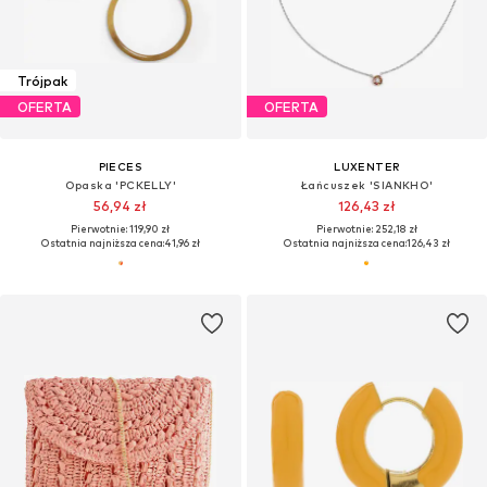
Trójpak
OFERTA
OFERTA
PIECES
LUXENTER
Opaska 'PCKELLY'
Łańcuszek 'SIANKHO'
56,94 zł
126,43 zł
Pierwotnie: 119,90 zł
Pierwotnie: 252,18 zł
Ostatnia najniższa cena:
41,96 zł
Ostatnia najniższa cena:
126,43 zł