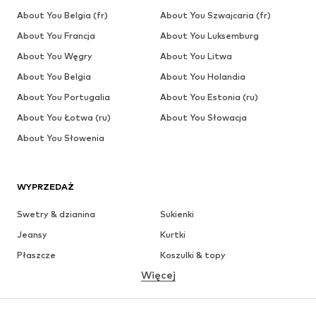
About You Belgia (fr)
About You Szwajcaria (fr)
About You Francja
About You Luksemburg
About You Węgry
About You Litwa
About You Belgia
About You Holandia
About You Portugalia
About You Estonia (ru)
About You Łotwa (ru)
About You Słowacja
About You Słowenia
WYPRZEDAŻ
Swetry & dzianina
Sukienki
Jeansy
Kurtki
Płaszcze
Koszulki & topy
Więcej
Spodnie
Bielizna
Spódnice
Bluzki & koszule