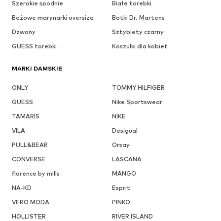
Szerokie spodnie
Białe torebki
Beżowe marynarki oversize
Botki Dr. Martens
Dzwony
Sztyblety czarny
GUESS torebki
Koszulki dla kobiet
MARKI DAMSKIE
ONLY
TOMMY HILFIGER
GUESS
Nike Sportswear
TAMARIS
NIKE
VILA
Desigual
PULL&BEAR
Orsay
CONVERSE
LASCANA
florence by mills
MANGO
NA-KD
Esprit
VERO MODA
PINKO
HOLLISTER
RIVER ISLAND