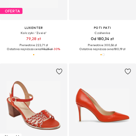
OFERTA
LUXENTER
POTI PATI
Kolczyki 'Zuxia'
Czółenka
79,28 zł
Od 180,34 zł
Pierwotnie: 222,71 zł
Pierwotnie: 300,56 zł
Ostatnia najniższa cena:
113,25 zł
-30%
Ostatnia najniższa cena:
180,19 zł