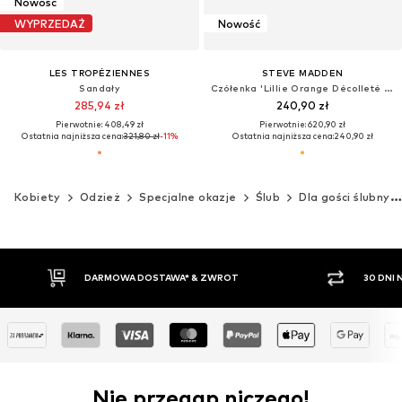
Nowość
WYPRZEDAŻ
Nowość
LES TROPÉZIENNES
STEVE MADDEN
Sandały
Czółenka 'Lillie Orange Décolleté Shoes'
285,94 zł
240,90 zł
Pierwotnie: 408,49 zł
Pierwotnie: 620,90 zł
Ostatnia najniższa cena:
321,80 zł
-11%
Ostatnia najniższa cena:
240,90 zł
Kobiety
Odzież
Specjalne okazje
Ślub
Dla gości ślubnych
30 DNI NA ZWROT TOWARU
PŁATNO
Nie przegap niczego!