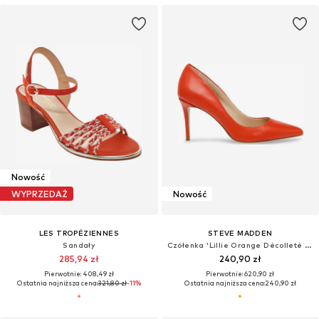
Nowość
WYPRZEDAŻ
Nowość
LES TROPÉZIENNES
STEVE MADDEN
Sandały
Czółenka 'Lillie Orange Décolleté Shoes'
285,94 zł
240,90 zł
Pierwotnie: 408,49 zł
Pierwotnie: 620,90 zł
Ostatnia najniższa cena:
321,80 zł
-11%
Ostatnia najniższa cena:
240,90 zł