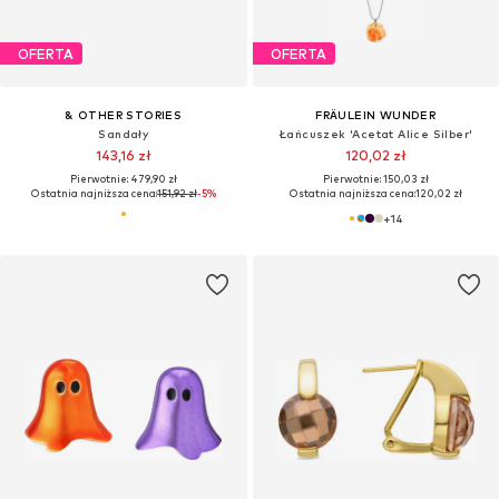
OFERTA
OFERTA
& OTHER STORIES
FRÄULEIN WUNDER
Sandały
Łańcuszek 'Acetat Alice Silber'
143,16 zł
120,02 zł
Pierwotnie: 479,90 zł
Pierwotnie: 150,03 zł
Ostatnia najniższa cena:
151,92 zł
-5%
Ostatnia najniższa cena:
120,02 zł
+
14