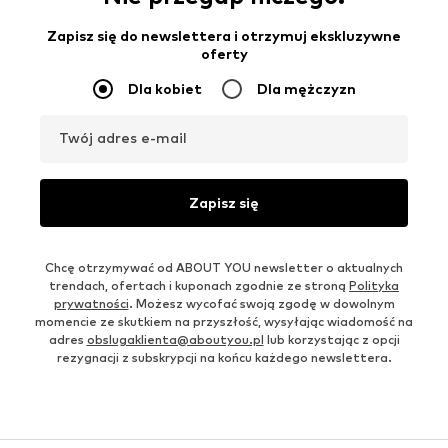
Zapisz się do newslettera i otrzymuj ekskluzywne
oferty
Dla kobiet
Dla mężczyzn
Twój adres e-mail
Zapisz się
Chcę otrzymywać od ABOUT YOU newsletter o aktualnych
trendach, ofertach i kuponach zgodnie ze stroną
Polityka
prywatności
. Możesz wycofać swoją zgodę w dowolnym
momencie ze skutkiem na przyszłość, wysyłając wiadomość na
adres
obslugaklienta@aboutyou.pl
lub korzystając z opcji
rezygnacji z subskrypcji na końcu każdego newslettera.