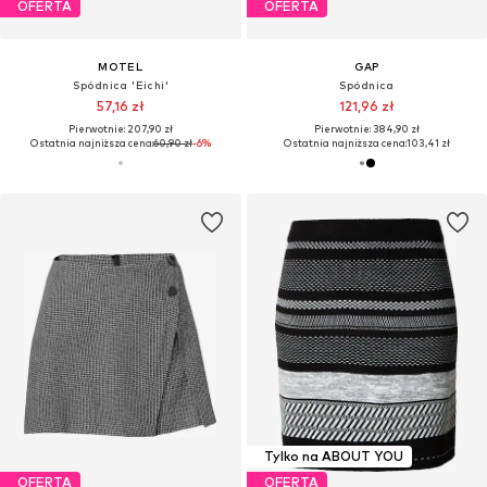
OFERTA
OFERTA
MOTEL
GAP
Spódnica 'Eichi'
Spódnica
57,16 zł
121,96 zł
Pierwotnie: 207,90 zł
Pierwotnie: 384,90 zł
Ostatnia najniższa cena:
60,90 zł
-6%
Ostatnia najniższa cena:
103,41 zł
Tylko na ABOUT YOU
OFERTA
OFERTA