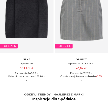
OFERTA
OFERTA
NEXT
OBJECT
Spódnica
Spódnica 'OBJLisa'
101,40 zł
61,16 zł
Pierwotnie: 260,00 zł
Pierwotnie: 192,90 zł
Ostatnia najniższa cena:
101,40 zł
Ostatnia najniższa cena:
76,45 zł
-20%
ODKRYJ TRENDY I NAJLEPSZE MARKI
Inspiracja dla Spódnice