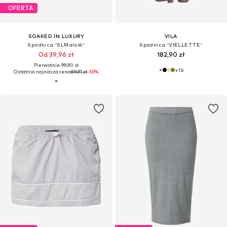
OFERTA
SOAKED IN LUXURY
VILA
Spódnica 'SLMalodi'
Spódnica 'VIELLETTE'
Od 39,96 zł
182,90 zł
Pierwotnie: 99,90 zł
+
16
Ostatnia najniższa cena:
89,91 zł
-55%