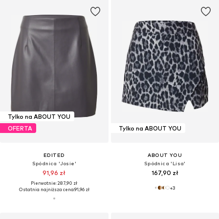
Tylko na ABOUT YOU
OFERTA
Tylko na ABOUT YOU
EDITED
ABOUT YOU
Spódnica 'Josie'
Spódnica 'Lisa'
91,96 zł
167,90 zł
Pierwotnie: 287,90 zł
+
3
Ostatnia najniższa cena:
91,96 zł