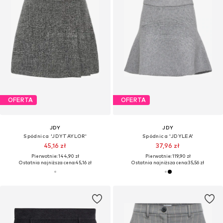
OFERTA
OFERTA
JDY
JDY
Spódnica 'JDYTAYLOR'
Spódnica 'JDYLEA'
45,16 zł
37,96 zł
Pierwotnie: 144,90 zł
Pierwotnie: 119,90 zł
Ostatnia najniższa cena:
45,16 zł
Ostatnia najniższa cena:
35,56 zł