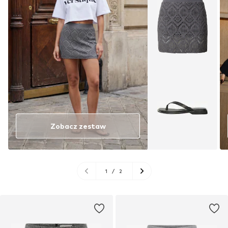
Zobacz zestaw
1
/
2