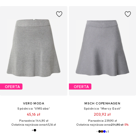
OFERTA
OFERTA
VERO MODA
MSCH COPENHAGEN
Spódnica 'VMSaba'
Spódnica 'Mercy East'
45,16 zł
203,92 zł
Pierwotnie: 144,90 zł
Pierwotnie: 239,90 zł
Ostatnia najniższa cena:
45,16 zł
Ostatnia najniższa cena:
214,90 zł
-5%
+
1