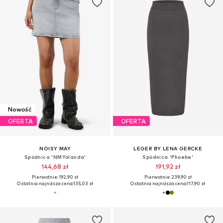
Nowość
OFERTA
OFERTA
NOISY MAY
LEGER BY LENA GERCKE
Spódnica 'NMYolanda'
Spódnica 'Phoebe'
144,68 zł
191,92 zł
Pierwotnie: 192,90 zł
Pierwotnie: 239,90 zł
Ostatnia najniższa cena:
135,03 zł
Ostatnia najniższa cena:
117,90 zł