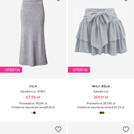
OFERTA
OFERTA
VILA
IMILY BELA
Spódnica 'VIRil'
Spódnica
67,96 zł
259,11 zł
Pierwotnie: 192,90 zł
Pierwotnie: 287,90 zł
Ostatnia najniższa cena:
61,16 zł
Ostatnia najniższa cena:
230,32 zł