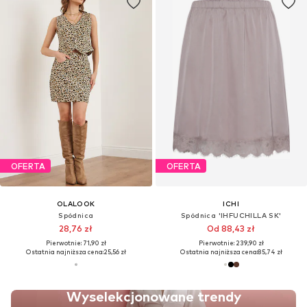
OFERTA
OFERTA
OLALOOK
ICHI
Spódnica
Spódnica 'IHFUCHILLA SK'
28,76 zł
Od 88,43 zł
Pierwotnie: 71,90 zł
Pierwotnie: 239,90 zł
Ostatnia najniższa cena:
25,56 zł
Ostatnia najniższa cena:
85,74 zł
Wyselekcjonowane trendy