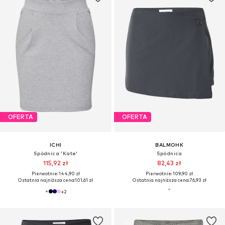
OFERTA
OFERTA
ICHI
BALMOHK
Spódnica 'Kate'
Spódnica
115,92 zł
82,43 zł
Pierwotnie: 144,90 zł
Pierwotnie: 109,90 zł
Ostatnia najniższa cena:
101,61 zł
Ostatnia najniższa cena:
76,93 zł
+
2