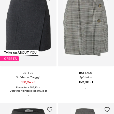
Tylko na ABOUT YOU
OFERTA
EDITED
BUFFALO
Spódnica 'Peggy'
Spódnica
101,94 zł
169,00 zł
Pierwotnie: 287,90 zł
Ostatnia najniższa cena:
89,96 zł