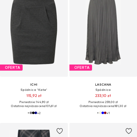
OFERTA
OFERTA
ICHI
LASCANA
Spódnica 'Kate'
Spódnica
115,92 zł
233,10 zł
Pierwotnie: 144,90 zł
Pierwotnie: 259,00 zł
Ostatnia najniższa cena:
101,61 zł
Ostatnia najniższa cena:
181,30 zł
+
2
+
1