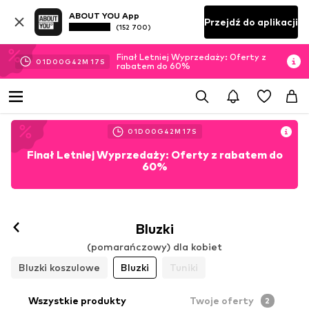
ABOUT YOU App
Przejdź do aplikacji
(152 700)
Finał Letniej Wyprzedaży: Oferty z
01
D
00
G
42
M
17
S
rabatem do 60%
01
D
00
G
42
M
17
S
Finał Letniej Wyprzedaży: Oferty z rabatem do
60%
Bluzki
(pomarańczowy) dla kobiet
Bluzki koszulowe
Bluzki
Tuniki
Wszystkie produkty
Twoje oferty
2