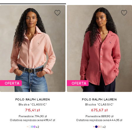
OFERTA
OFERTA
POLO RALPH LAUREN
POLO RALPH LAUREN
Bluzka 'CLASSIC'
Bluzka 'CLASSIC'
715,41 zł
675,67 zł
Pierwotnie: 794,90 zł
Pierwotnie: 889,90 zł
Ostatnia najniższa cena:
499,41 zł
Ostatnia najniższa cena:
444,95 zł
+
2
+
2