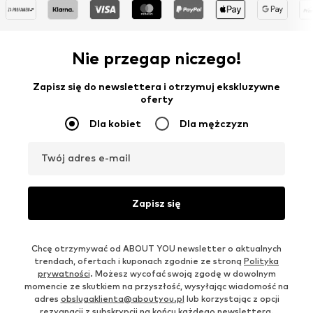
Nie przegap niczego!
Zapisz się do newslettera i otrzymuj ekskluzywne
oferty
Dla kobiet
Dla mężczyzn
Twój adres e-mail
Zapisz się
Chcę otrzymywać od ABOUT YOU newsletter o aktualnych
trendach, ofertach i kuponach zgodnie ze stroną
Polityka
prywatności
. Możesz wycofać swoją zgodę w dowolnym
momencie ze skutkiem na przyszłość, wysyłając wiadomość na
adres
obslugaklienta@aboutyou.pl
lub korzystając z opcji
rezygnacji z subskrypcji na końcu każdego newslettera.