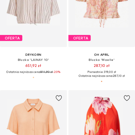
OFERTA
OFERTA
DRYKORN
OH APRIL
Bluzka 'LAINAY 10'
Bluzka 'Maelle'
651,92 zł
287,10 zł
Ostatnia najniższa cena:
814,90 zł
-20%
Pierwotnie: 319,00 zł
Ostatnia najniższa cena:
287,10 zł