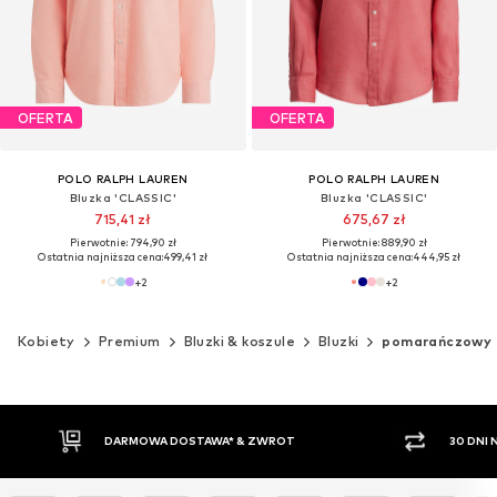
OFERTA
OFERTA
POLO RALPH LAUREN
POLO RALPH LAUREN
Bluzka 'CLASSIC'
Bluzka 'CLASSIC'
715,41 zł
675,67 zł
Pierwotnie: 794,90 zł
Pierwotnie: 889,90 zł
Ostatnia najniższa cena:
499,41 zł
Ostatnia najniższa cena:
444,95 zł
+
2
+
2
Kobiety
Premium
Bluzki & koszule
Bluzki
pomarańczowy
ARMOWA DOSTAWA* & ZWROT
30 DNI NA ZWROT TOWAR