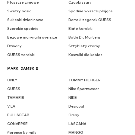
Płaszcze zimowe
Czapki szary
Swetry basic
Spodnie wyszczuplające
Sukienki dzianinowe
Damski zegarek GUESS
Szerokie spodnie
Białe torebki
Beżowe marynarki oversize
Botki Dr. Martens
Dzwony
Sztyblety czarny
GUESS torebki
Koszulki dla kobiet
MARKI DAMSKIE
ONLY
TOMMY HILFIGER
GUESS
Nike Sportswear
TAMARIS
NIKE
VILA
Desigual
PULL&BEAR
Orsay
CONVERSE
LASCANA
florence by mills
MANGO