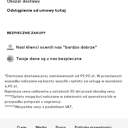
Obszar dostawy
Bielizna
Bluzki & koszule
Odstąpienie od umowy tutaj
Płaszcze
Spódnice
Moda plażowa
Bluzy
Marynarki
Kombinezony
BEZPIECZNE ZAKUPY
Plus size
Moda ciążowa
Specjalne okazje
Ekskluzywne
Nasi klienci ocenili nas "bardzo dobrze"
Recykling
Twoje dane są u nas bezpieczne
BUTY
*Darmowa dostawa przy zamówieniach od 99,90 zł. W przeciwnym
Nowości
Na czasie
wypadku naliczane są koszty wysyłki i opłaty za usługę w wysokości
Trampki & sneakersy
Botki
4,90 zł.
Najniższa cena całkowita z ostatnich 30 dni przed obniżką ceny.
Czółenka & buty na obcasie
Kozaki
****Opłaty mogą być naliczane w zależności od operatora lub w
przypadku połączeń z zagranicy.
Sandały
Półbuty
******Wszystkie ceny z podatkiem VAT.
Buty sportowe
Baleriny
Klapki
Kapcie
Ekskluzywne
O nas
Media
Praca
Polityka prywatności