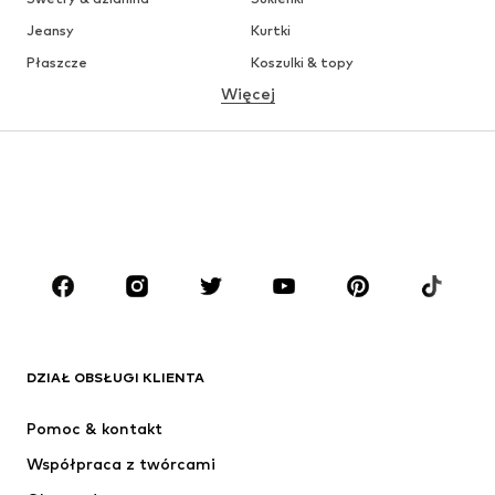
Jeansy
Kurtki
Płaszcze
Koszulki & topy
Więcej
Spodnie
Bielizna
Spódnice
Bluzki & koszule
Bluzy
Marynarki
Moda plażowa
Kombinezony
Plus size
Moda ciążowa
Buty
Sport
Akcesoria
Premium
ODZIEŻ
DZIAŁ OBSŁUGI KLIENTA
Nowości
Na czasie
Sukienki
Jeansy
Pomoc & kontakt
Koszulki & topy
Spodnie
Współpraca z twórcami
Kurtki
Swetry & dzianina