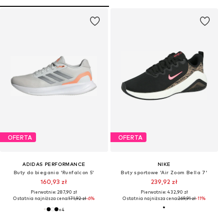
OFERTA
OFERTA
ADIDAS PERFORMANCE
NIKE
Buty do biegania 'Runfalcon 5'
Buty sportowe 'Air Zoom Bella 7'
160,93 zł
239,92 zł
Pierwotnie: 287,90 zł
Pierwotnie: 432,90 zł
Ostatnia najniższa cena:
171,92 zł
-6%
Ostatnia najniższa cena:
269,91 zł
-11%
+
4