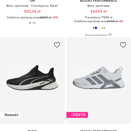
ON
ADIDAS PERFORMANCE
Buty sportowe 'Cloudpulse Next'
Buty sportowe
502,43 zł
543,92 zł
Ostatnia najniższa cena:
669,90 zł
-25%
Pierwotnie: 719,90 zł
Ostatnia najniższa cena:
575,91 zł
-5%
+
1
Nowość
OFERTA
PUMA
ADIDAS PERFORMANCE