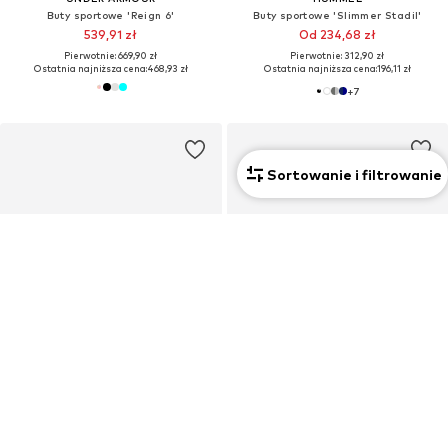
Buty sportowe 'Reign 6'
Buty sportowe 'Slimmer Stadil'
539,91 zł
Od 234,68 zł
Pierwotnie: 669,90 zł
Pierwotnie: 312,90 zł
Ostatnia najniższa cena:
468,93 zł
Ostatnia najniższa cena:
196,11 zł
+
7
Sortowanie i filtrowanie
OFERTA
OFERTA
ADIDAS PERFORMANCE
ADIDAS PERFORMANCE