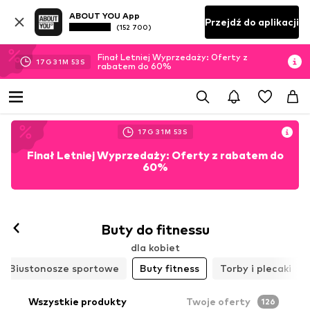
ABOUT YOU App
Przejdź do aplikacji
(152 700)
Finał Letniej Wyprzedaży: Oferty z
17
G
31
M
52
S
rabatem do 60%
17
G
31
M
52
S
Finał Letniej Wyprzedaży: Oferty z rabatem do
60%
Obserwuj
Buty do fitnessu
dla kobiet
Biustonosze sportowe
Buty fitness
Torby i plecaki
Wszystkie produkty
Twoje oferty
126