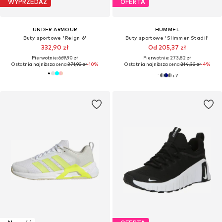
WYPRZEDAŻ
OFERTA
UNDER ARMOUR
HUMMEL
Buty sportowe 'Reign 6'
Buty sportowe 'Slimmer Stadil'
332,90 zł
Od 205,37 zł
Pierwotnie: 669,90 zł
Pierwotnie: 273,82 zł
Ostatnia najniższa cena:
371,92 zł
-10%
Ostatnia najniższa cena:
214,32 zł
-4%
+
7