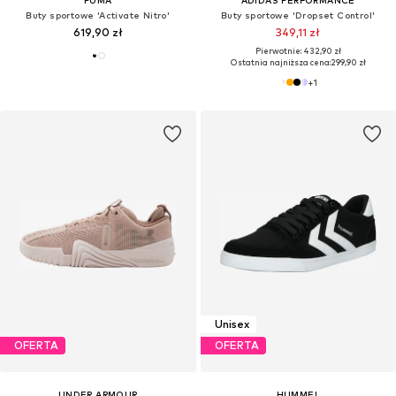
Buty sportowe 'Activate Nitro'
Buty sportowe 'Dropset Control'
619,90 zł
349,11 zł
Pierwotnie: 432,90 zł
Ostatnia najniższa cena:
299,90 zł
+
1
Unisex
OFERTA
OFERTA
UNDER ARMOUR
HUMMEL