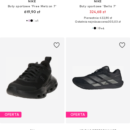
NIKE
NIKE
Buty sportowe 'Free Metcon 7'
Buty sportowe 'Bella 7'
619,90 zł
324,68 zł
Pierwotnie: 432,90 zł
+
1
Ostatnia najniższa cena:
303,03 zł
+
4
OFERTA
OFERTA