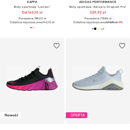
KAPPA
ADIDAS PERFORMANCE
Buty sportowe 'Leilani'
Buty sportowe 'Adizero Dropset Pro'
Od 143,10 zł
539,93 zł
Pierwotnie: 199,00 zł
Pierwotnie: 719,90 zł
Ostatnia najniższa cena:
143,10 zł
Ostatnia najniższa cena:
575,92 zł
-6%
+
1
Nowość
OFERTA