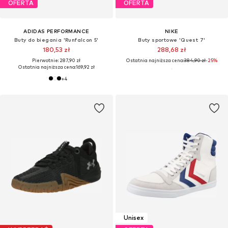
OFERTA
OFERTA
ADIDAS PERFORMANCE
NIKE
Buty do biegania 'Runfalcon 5'
Buty sportowe 'Quest 7'
180,53 zł
288,68 zł
Pierwotnie: 287,90 zł
Ostatnia najniższa cena:
384,90 zł
-25%
Ostatnia najniższa cena:
169,92 zł
+
4
Unisex