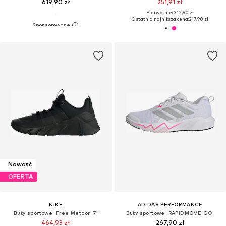
619,90 zł
251,91 zł
Pierwotnie: 312,90 zł
Ostatnia najniższa cena:
217,90 zł
Nowość
OFERTA
NIKE
ADIDAS PERFORMANCE
Buty sportowe 'Free Metcon 7'
Buty sportowe 'RAPIDMOVE GO'
464,93 zł
267,90 zł