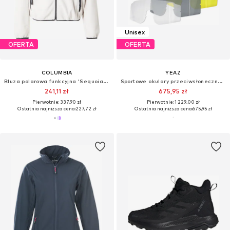
Unisex
OFERTA
OFERTA
COLUMBIA
YEAZ
Bluza polarowa funkcyjna 'Sequoia Grove'
Sportowe okulary przeciwsłoneczne 'Sunthrill'
241,11 zł
675,95 zł
Pierwotnie: 337,90 zł
Pierwotnie: 1 229,00 zł
Ostatnia najniższa cena:
227,72 zł
Ostatnia najniższa cena:
675,95 zł