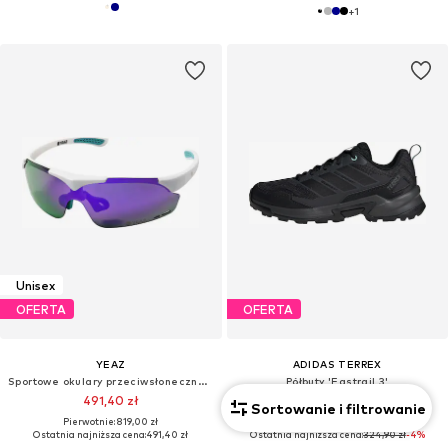
+
1
Unisex
OFERTA
OFERTA
YEAZ
ADIDAS TERREX
Sportowe okulary przeciwsłoneczne 'Sunup'
Półbuty 'Eastrail 3'
491,40 zł
310,41 zł
Sortowanie i filtrowanie
Pierwotnie: 819,00 zł
Pierwotnie: 384,90 zł
Ostatnia najniższa cena:
491,40 zł
Ostatnia najniższa cena:
324,90 zł
-4%