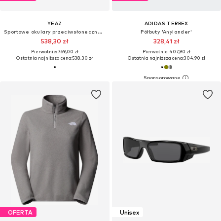
YEAZ
ADIDAS TERREX
Sportowe okulary przeciwsłoneczne 'Sunspark'
Półbuty 'Anylander'
538,30 zł
328,41 zł
Pierwotnie: 769,00 zł
Pierwotnie: 407,90 zł
Ostatnia najniższa cena:
538,30 zł
Ostatnia najniższa cena:
304,90 zł
OFERTA
Unisex