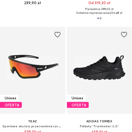
239,90 zł
Od 319,20 zł
Pierwotnie: 399,00 zł
Ostatnia najniższa cena:
204,68 zł
Unisex
Unisex
OFERTA
OFERTA
YEAZ
ADIDAS TERREX
Sportowe okulary przeciwsłoneczne 'Sunrise'
Półbuty 'Trailmaker 2.0'
538,30 zł
458,91 zł