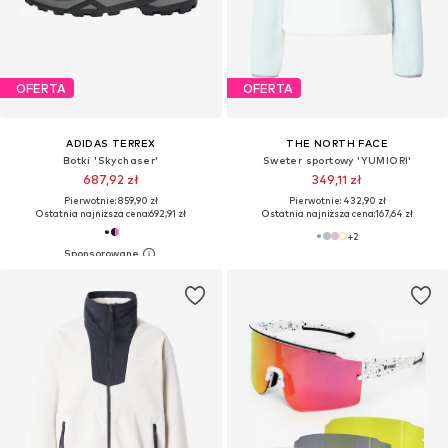
OFERTA
OFERTA
ADIDAS TERREX
THE NORTH FACE
Botki 'Skychaser'
Sweter sportowy 'YUMIORI'
687,92 zł
349,11 zł
Pierwotnie: 859,90 zł
Pierwotnie: 432,90 zł
Ostatnia najniższa cena:
692,91 zł
Ostatnia najniższa cena:
167,64 zł
+
2