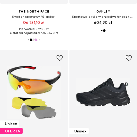
THE NORTH FACE
OAKLEY
Sweter sportowy 'Glacier'
Sportowe okulary przeciwsłoneczne 'GASCAN'
Od 251,10 zł
604,90 zł
Pierwotnie: 279,00 zł
Ostatnia najniższa cena:
223,20 zł
+
1
Unisex
OFERTA
Unisex