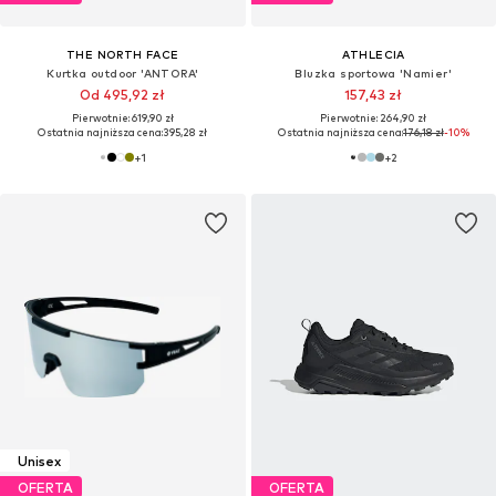
THE NORTH FACE
ATHLECIA
Kurtka outdoor 'ANTORA'
Bluzka sportowa 'Namier'
Od 495,92 zł
157,43 zł
Pierwotnie: 619,90 zł
Pierwotnie: 264,90 zł
Ostatnia najniższa cena:
395,28 zł
Ostatnia najniższa cena:
176,18 zł
-10%
+
1
+
2
Unisex
OFERTA
OFERTA