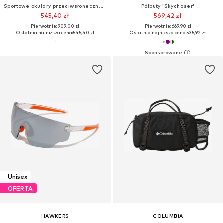
Sportowe okulary przeciwsłoneczne 'Sunelation'
Półbuty 'Skychaser'
545,40 zł
569,42 zł
Pierwotnie: 909,00 zł
Pierwotnie: 669,90 zł
Ostatnia najniższa cena:
545,40 zł
Ostatnia najniższa cena:
535,92 zł
Unisex
OFERTA
HAWKERS
COLUMBIA