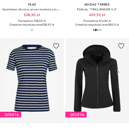
YEAZ
ADIDAS TERREX
Sportowe okulary przeciwsłoneczne 'Sunrise'
Półbuty 'TRAILMAKER 2.0'
538,30 zł
459,92 zł
Pierwotnie: 769,00 zł
Pierwotnie: 574,90 zł
Ostatnia najniższa cena:
538,30 zł
Ostatnia najniższa cena:
385,11 zł
OFERTA
OFERTA