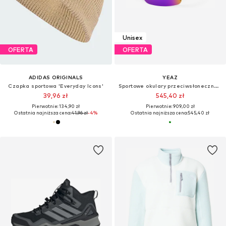
Unisex
OFERTA
OFERTA
ADIDAS ORIGINALS
YEAZ
Czapka sportowa 'Everyday Icons'
Sportowe okulary przeciwsłoneczne 'Sunshade'
39,96 zł
545,40 zł
Pierwotnie: 134,90 zł
Pierwotnie: 909,00 zł
Ostatnia najniższa cena:
41,96 zł
-4%
Ostatnia najniższa cena:
545,40 zł