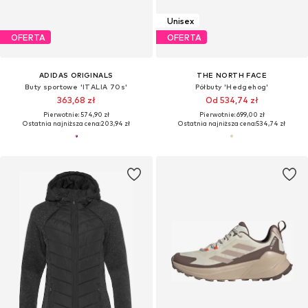
Unisex
OFERTA
OFERTA
ADIDAS ORIGINALS
THE NORTH FACE
Buty sportowe 'ITALIA 70s'
Półbuty 'Hedgehog'
363,68 zł
Od 534,74 zł
Pierwotnie: 574,90 zł
Pierwotnie: 699,00 zł
Ostatnia najniższa cena:
203,94 zł
Ostatnia najniższa cena:
534,74 zł