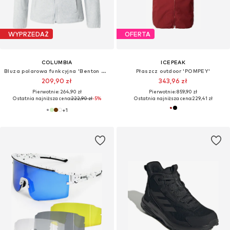
WYPRZEDAŻ
OFERTA
COLUMBIA
ICEPEAK
Bluza polarowa funkcyjna 'Benton Springs'
Płaszcz outdoor 'POMPEY'
209,90 zł
343,96 zł
Pierwotnie: 264,90 zł
Pierwotnie: 859,90 zł
Ostatnia najniższa cena:
222,90 zł
-5%
Ostatnia najniższa cena:
229,41 zł
+
1