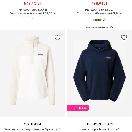
545,40 zł
458,91 zł
Pierwotnie: 909,00 zł
Pierwotnie: 574,90 zł
Ostatnia najniższa cena:
545,40 zł
Ostatnia najniższa cena:
458,91 zł
+
2
OFERTA
COLUMBIA
THE NORTH FACE
Sweter sportowy 'Benton Springs II'
Sweter sportowy 'Oxara'