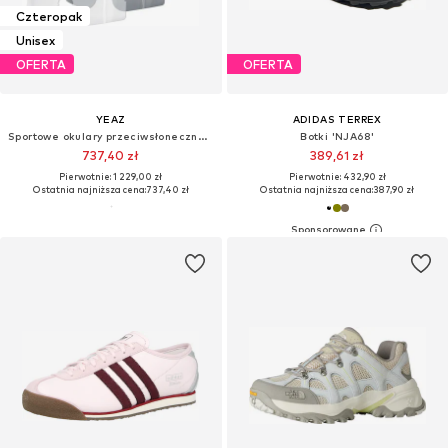
Czteropak
Unisex
OFERTA
OFERTA
YEAZ
ADIDAS TERREX
Sportowe okulary przeciwsłoneczne 'Sunthrill'
Botki 'NJA68'
737,40 zł
389,61 zł
Pierwotnie: 1 229,00 zł
Pierwotnie: 432,90 zł
Ostatnia najniższa cena:
737,40 zł
Ostatnia najniższa cena:
387,90 zł