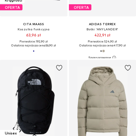
Krągłości
OFERTA
OFERTA
CITA MAASS
ADIDAS TERREX
Koszulka funkcyjna
Botki 'ANYLANDER'
63,96 zł
422,91 zł
Pierwotnie: 192,90 zł
Pierwotnie: 524,90 zł
Ostatnia najniższa cena:
56,90 zł
Ostatnia najniższa cena:
417,90 zł
Unisex