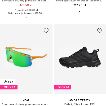
Sportowe okulary przeciwsłoneczne 'SPEED'
Torba sportowa na pasek 'Echo Mountain™'
178,50 zł
217,90 zł
Pierwotnie: 280,00 zł
Ostatnia najniższa cena:
178,50 zł
Unisex
OFERTA
OFERTA
YEAZ
ADIDAS TERREX
Sportowe okulary przeciwsłoneczne 'Sunshade'
Półbuty 'Skychaser AX5'