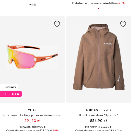
Ostatnia najniższa cena:
574,90 zł
-20%
Unisex
OFERTA
YEAZ
ADIDAS TERREX
Sportowe okulary przeciwsłoneczne 'Sunwave'
Kurtka outdoor 'Xperior'
491,40 zł
854,90 zł
Pierwotnie: 819,00 zł
Pierwotnie: 959,90 zł
Ostatnia najniższa cena:
573,30 zł
-14%
Ostatnia najniższa cena:
484,42 zł