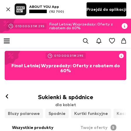
ABOUT YOU App
Przejdź do aplikacji
(152 700)
Finał Letniej Wyprzedaży: Oferty z
01
D
00
G
31
M
28
S
rabatem do 60%
01
D
00
G
31
M
28
S
Finał Letniej Wyprzedaży: Oferty z rabatem do
60%
Sukienki & spódnice
dla kobiet
Bluzy polarowe
Spodnie
Kurtki funkcyjne
Koszul
Wszystkie produkty
Twoje oferty
5