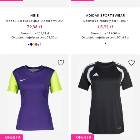
NIKE
ADIDAS SPORTSWEAR
Koszulka funkcyjna 'Academy 25'
Koszulka funkcyjna 'TIRO'
79,36 zł
115,92 zł
Pierwotnie: 105,81 zł
Pierwotnie: 144,90 zł
Ostatnia najniższa cena:
79,36 zł
Ostatnia najniższa cena:
101,43 zł
+
4
OFERTA
OFERTA