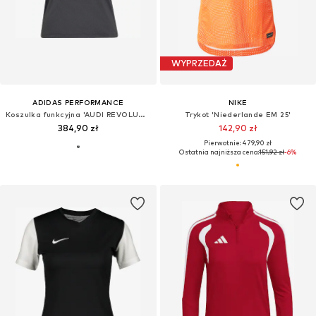
WYPRZEDAŻ
ADIDAS PERFORMANCE
NIKE
Koszulka funkcyjna 'AUDI REVOLUT F1 TEAM MECHANICS'
Trykot 'Niederlande EM 25'
384,90 zł
142,90 zł
Pierwotnie: 479,90 zł
Ostatnia najniższa cena:
151,92 zł
-6%