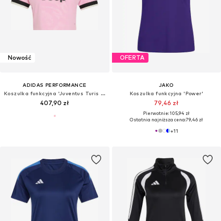
Nowość
OFERTA
ADIDAS PERFORMANCE
JAKO
Koszulka funkcyjna 'Juventus Turis 26-27'
Koszulka funkcyjna 'Power'
407,90 zł
79,46 zł
Pierwotnie: 105,94 zł
Ostatnia najniższa cena:
79,46 zł
+
11