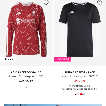
Unisex
OFERTA
ADIDAS PERFORMANCE
ADIDAS PERFORMANCE
Trykot 'FC Liverpool 26/27'
Koszulka funkcyjna 'ENT26'
524,90 zł
69,21 zł
Pierwotnie: 85,90 zł
Ostatnia najniższa cena:
60,13 zł
+
2