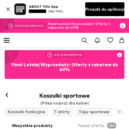
ABOUT YOU App
Przejdź do aplikacji
(152 700)
Finał Letniej Wyprzedaży: Oferty z
01
D
06
G
53
M
28
S
rabatem do 60%
01
D
06
G
53
M
28
S
Finał Letniej Wyprzedaży: Oferty z rabatem do
60%
Koszulki sportowe
(Piłka nożna) dla kobiet
Koszulki funkcyjne
T-shirty
Topy sportowe
Bluz
Wszystkie produkty
Twoje oferty
326