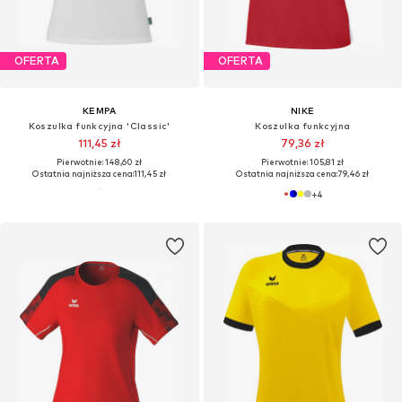
OFERTA
OFERTA
KEMPA
NIKE
Koszulka funkcyjna 'Classic'
Koszulka funkcyjna
111,45 zł
79,36 zł
Pierwotnie: 148,60 zł
Pierwotnie: 105,81 zł
Ostatnia najniższa cena:
111,45 zł
Ostatnia najniższa cena:
79,46 zł
+
4