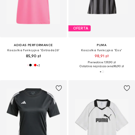
OFERTA
ADIDAS PERFORMANCE
PUMA
Koszulka funkcyjna 'Entrada26'
Koszulka funkcyjna 'Ess'
85,90 zł
98,91 zł
Pierwotnie: 139,90 zł
+
2
Ostatnia najniższa cena:
96,90 zł