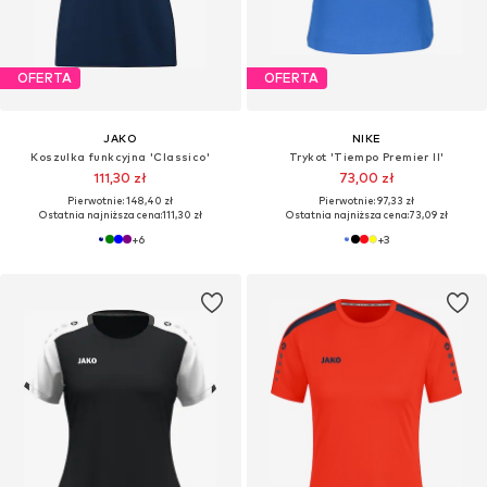
OFERTA
OFERTA
JAKO
NIKE
Koszulka funkcyjna 'Classico'
Trykot 'Tiempo Premier II'
111,30 zł
73,00 zł
Pierwotnie: 148,40 zł
Pierwotnie: 97,33 zł
Ostatnia najniższa cena:
111,30 zł
Ostatnia najniższa cena:
73,09 zł
+
6
+
3