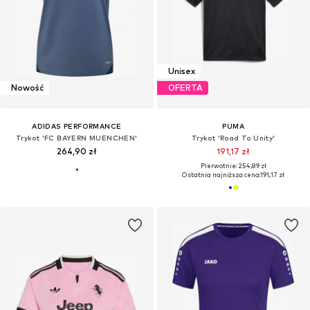
Unisex
Nowość
OFERTA
ADIDAS PERFORMANCE
PUMA
Trykot 'FC BAYERN MUENCHEN'
Trykot 'Road To Unity'
264,90 zł
191,17 zł
Pierwotnie: 254,89 zł
Ostatnia najniższa cena:
191,17 zł