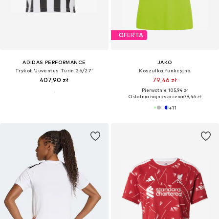
OFERTA
ADIDAS PERFORMANCE
JAKO
Trykot 'Juventus Turin 26/27'
Koszulka funkcyjna
407,90 zł
79,46 zł
Pierwotnie: 105,94 zł
Ostatnia najniższa cena:
79,46 zł
+
11