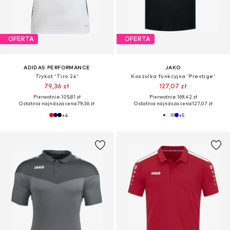
OFERTA
OFERTA
ADIDAS PERFORMANCE
JAKO
Trykot 'Tiro 24'
Koszulka funkcyjna 'Prestige'
79,36 zł
127,07 zł
Pierwotnie: 105,81 zł
Pierwotnie: 169,42 zł
Ostatnia najniższa cena:
79,36 zł
Ostatnia najniższa cena:
127,07 zł
+
4
+
5