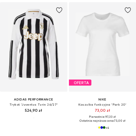
OFERTA
ADIDAS PERFORMANCE
NIKE
Trykot 'Juventus Turin 26/27'
Koszulka funkcyjna 'Park 20'
524,90 zł
73,00 zł
Pierwotnie: 97,33 zł
Ostatnia najniższa cena:
73,00 zł
+
4