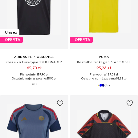
Unisex
OFERTA
OFERTA
ADIDAS PERFORMANCE
PUMA
Koszulka funkcyjna 'DFB DNA GR'
Koszulka funkcyjna 'TeamGoal'
65,73 zł
95,26 zł
Pierwotnie: 157,90 zł
Pierwotnie: 127,01 zł
Ostatnia najniższa cena:
55,96 zł
Ostatnia najniższa cena:
95,38 zł
+
4