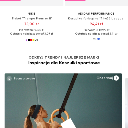
NIKE
ADIDAS PERFORMANCE
Trykot 'Tiempo Premier II'
Koszulka funkcyjna 'Tiro26 League'
73,00 zł
94,41 zł
Pierwotnie: 97,33 zł
Pierwotnie: 119,90 zł
Ostatnia najniższa cena:
73,09 zł
Ostatnia najniższa cena:
85,41 zł
+
3
ODKRYJ TRENDY I NAJLEPSZE MARKI
Inspiracja dla Koszulki sportowe
Obserwuj