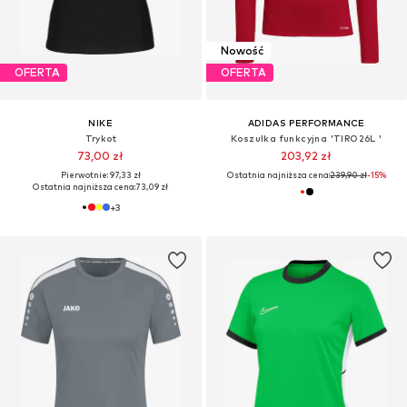
Nowość
OFERTA
OFERTA
NIKE
ADIDAS PERFORMANCE
Trykot
Koszulka funkcyjna 'TIRO26L '
73,00 zł
203,92 zł
Pierwotnie: 97,33 zł
Ostatnia najniższa cena:
239,90 zł
-15%
Ostatnia najniższa cena:
73,09 zł
+
3