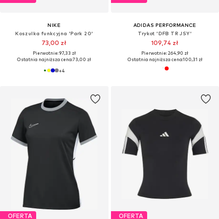
NIKE
ADIDAS PERFORMANCE
Koszulka funkcyjna 'Park 20'
Trykot 'DFB TR JSY'
73,00 zł
109,74 zł
Pierwotnie: 97,33 zł
Pierwotnie: 264,90 zł
Ostatnia najniższa cena:
73,00 zł
Ostatnia najniższa cena:
100,31 zł
+
4
OFERTA
OFERTA