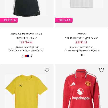
OFERTA
OFERTA
ADIDAS PERFORMANCE
PUMA
Trykot 'Tiro 24'
Koszulka funkcyjna 'ESS'
79,36 zł
98,91 zł
Pierwotnie: 105,81 zł
Pierwotnie: 139,90 zł
Ostatnia najniższa cena:
79,36 zł
Ostatnia najniższa cena:
96,90 zł
+
4