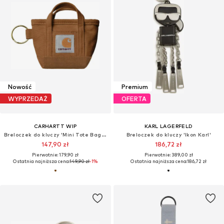
Nowość
Premium
WYPRZEDAŻ
OFERTA
CARHARTT WIP
KARL LAGERFELD
Breloczek do kluczy 'Mini Tote Bag Keychain Hamilton Brown'
Breloczek do kluczy 'Ikon Karl'
147,90 zł
186,72 zł
Pierwotnie: 179,90 zł
Pierwotnie: 389,00 zł
Ostatnia najniższa cena:
149,90 zł
-1%
Ostatnia najniższa cena:
186,72 zł