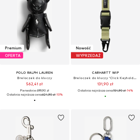
Premium
Nowość
OFERTA
WYPRZEDAŻ
POLO RALPH LAUREN
CARHARTT WIP
Breloczek do kluczy
Breloczek do kluczy 'Click Keyholder Gentle Green'
562,41 zł
131,90 zł
Pierwotnie: 699,90 zł
Ostatnia najniższa cena:
154,90 zł
-14%
Ostatnia najniższa cena:
624,90 zł
-10%