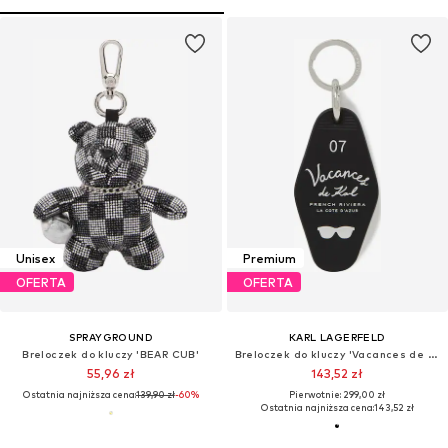
Unisex
Premium
OFERTA
OFERTA
SPRAYGROUND
KARL LAGERFELD
Breloczek do kluczy 'BEAR CUB'
Breloczek do kluczy 'Vacances de Karl'
55,96 zł
143,52 zł
Ostatnia najniższa cena:
139,90 zł
-60%
Pierwotnie: 299,00 zł
Ostatnia najniższa cena:
143,52 zł