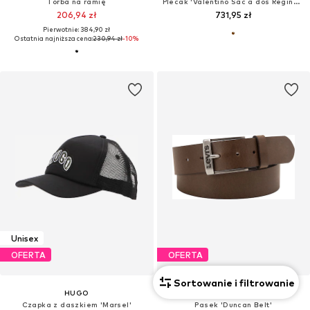
Torba na ramię
Plecak 'Valentino Sac à dos Regina Re Moro/Naturale'
206,94 zł
731,95 zł
Pierwotnie: 384,90 zł
Ostatnia najniższa cena:
230,94 zł
-10%
Unisex
OFERTA
OFERTA
Sortowanie i filtrowanie
HUGO
LEVI'S ®
Czapka z daszkiem 'Marsel'
Pasek 'Duncan Belt'