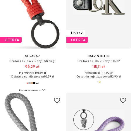
Unisex
OFERTA
OFERTA
SERASAR
CALVIN KLEIN
Breloczek do kluczy 'Strong'
Breloczek do kluczy 'Bold'
96,29 zł
115,11 zł
Pierwotnie: 106,99 zł
Pierwotnie: 144,90 zł
Ostatnia najniższa cena:
96,29 zł
Ostatnia najniższa cena:
112,90 zł
+
6