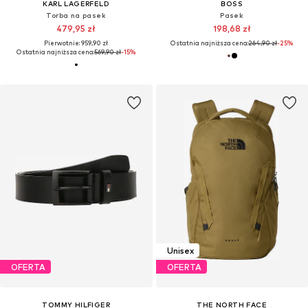
KARL LAGERFELD
BOSS
Torba na pasek
Pasek
479,95 zł
198,68 zł
Pierwotnie: 959,90 zł
Ostatnia najniższa cena:
264,90 zł
-25%
Ostatnia najniższa cena:
569,90 zł
-15%
Unisex
OFERTA
OFERTA
TOMMY HILFIGER
THE NORTH FACE