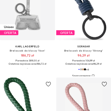
Unisex
OFERTA
OFERTA
KARL LAGERFELD
SERASAR
Breloczek do kluczy 'Ikon'
Breloczek do kluczy 'Strong'
186,72 zł
96,29 zł
Pierwotnie: 389,00 zł
Pierwotnie: 106,99 zł
Ostatnia najniższa cena:
186,72 zł
Ostatnia najniższa cena:
96,29 zł
+
6