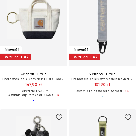
Nowość
Nowość
WYPRZEDAŻ
WYPRZEDAŻ
CARHARTT WIP
CARHARTT WIP
Breloczek do kluczy 'Mini Tote Bag Keychain Natural / Blue'
Breloczek do kluczy 'Jaden Keyholder Mirror / String'
147,90 zł
131,90 zł
Pierwotnie: 179,90 zł
Ostatnia najniższa cena:
154,90 zł
-14%
Ostatnia najniższa cena:
149,90 zł
-1%