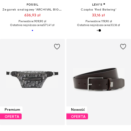
FOSSIL
LEVI'S ®
Zegarek analogowy 'ARCHIVAL BIG TIC - France'
Czapka 'Red Batwing'
636,93 zł
33,16 zł
Pierwotnie: 909,90 zł
Pierwotnie: 119,90 zł
Ostatnia najniższa cena:
571,41 zł
Ostatnia najniższa cena:
33,16 zł
Premium
Nowość
OFERTA
OFERTA