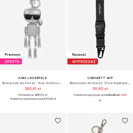
Premium
Nowość
OFERTA
WYPRZEDAŻ
KARL LAGERFELD
CARHARTT WIP
Breloczek do kluczy ' Ikon Schlüsselring mit Roboter '
Breloczek do kluczy 'Click Keyholder Black'
350,10 zł
131,90 zł
Pierwotnie: 389,00 zł
Ostatnia najniższa cena:
154,90 zł
-14%
Ostatnia najniższa cena:
330,65 zł