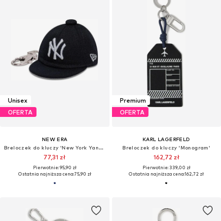
Unisex
Premium
OFERTA
OFERTA
NEW ERA
KARL LAGERFELD
Breloczek do kluczy 'New York Yankees'
Breloczek do kluczy 'Monogram'
77,31 zł
162,72 zł
Pierwotnie: 95,90 zł
Pierwotnie: 339,00 zł
Ostatnia najniższa cena:
75,90 zł
Ostatnia najniższa cena:
162,72 zł