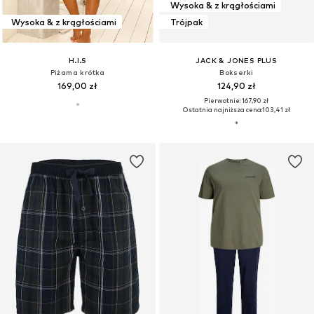
Wysoka & z krągłościami
Wysoka & z krągłościami
Trójpak
H.I.S
JACK & JONES PLUS
Piżama krótka
Bokserki
169,00 zł
124,90 zł
Pierwotnie: 167,90 zł
Ostatnia najniższa cena:
103,41 zł