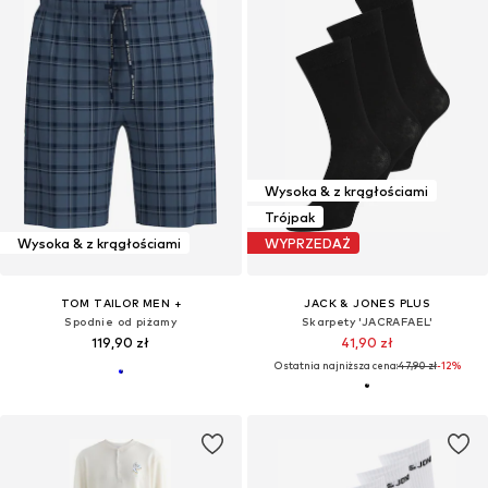
Wysoka & z krągłościami
Trójpak
Wysoka & z krągłościami
WYPRZEDAŻ
TOM TAILOR MEN +
JACK & JONES PLUS
Spodnie od piżamy
Skarpety 'JACRAFAEL'
119,90 zł
41,90 zł
Ostatnia najniższa cena:
47,90 zł
-12%