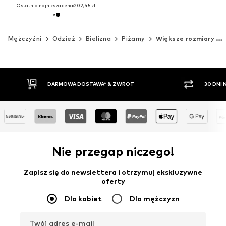
Ostatnia najniższa cena:
202,45 zł
Mężczyźni
Odzież
Bielizna
Piżamy
Większe rozmiary dla wysokich
30 DNI NA ZWROT TOWARU
PŁATNO
Nie przegap niczego!
Zapisz się do newslettera i otrzymuj ekskluzywne
oferty
Dla kobiet
Dla mężczyzn
Twój adres e-mail