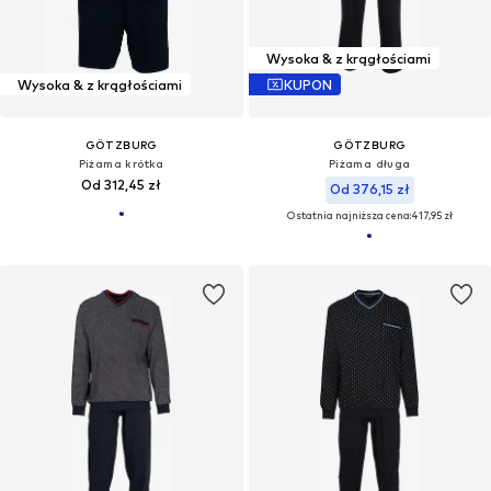
Wysoka & z krągłościami
Wysoka & z krągłościami
KUPON
GÖTZBURG
GÖTZBURG
Piżama krótka
Piżama długa
Od 312,45 zł
Od 376,15 zł
Ostatnia najniższa cena:
417,95 zł