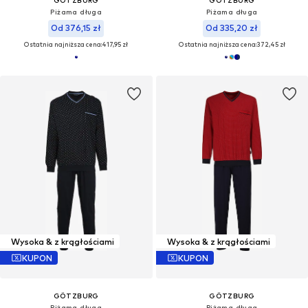
GÖTZBURG
GÖTZBURG
Piżama długa
Piżama długa
Od 376,15 zł
Od 335,20 zł
Ostatnia najniższa cena:
417,95 zł
Ostatnia najniższa cena:
372,45 zł
Wysoka & z krągłościami
Wysoka & z krągłościami
KUPON
KUPON
GÖTZBURG
GÖTZBURG
Piżama długa
Piżama długa