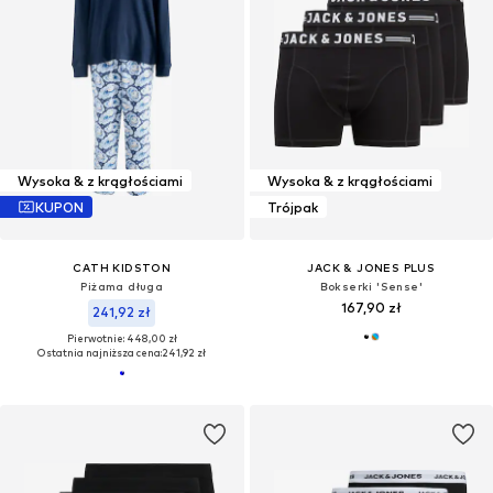
Wysoka & z krągłościami
Wysoka & z krągłościami
KUPON
Trójpak
CATH KIDSTON
JACK & JONES PLUS
Piżama długa
Bokserki 'Sense'
167,90 zł
241,92 zł
Pierwotnie: 448,00 zł
Ostatnia najniższa cena:
241,92 zł