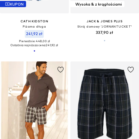
KUPON
Wysoka & z krągłościami
CATH KIDSTON
JACK & JONES PLUS
Piżama długa
Strój domowy 'JORNANTUCKET'
337,90 zł
241,92 zł
Pierwotnie: 448,00 zł
Ostatnia najniższa cena:
241,92 zł