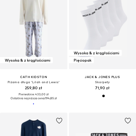
Wysoka & z krągłościami
Wysoka & z krągłościami
Pięciopak
CATH KIDSTON
JACK & JONES PLUS
Piżama długa 'Lilah and Lewis'
Skarpety
259,80 zł
71,90 zł
Pierwotnie: 433,00 zł
Ostatnia najniższa cena:
194,85 zł