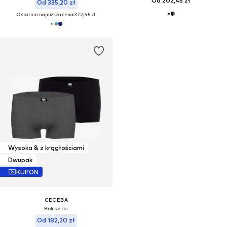
Od 202,45 zł
Od 335,20 zł
Ostatnia najniższa cena:
372,45 zł
Wysoka & z krągłościami
Dwupak
KUPON
CECEBA
Bokserki
Od 182,20 zł