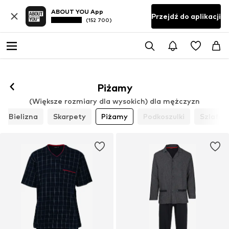
ABOUT YOU App
Przejdź do aplikacji
(152 700)
Piżamy
(Większe rozmiary dla wysokich) dla mężczyzn
Bielizna
Skarpety
Piżamy
Podkoszulki
Szlafrok