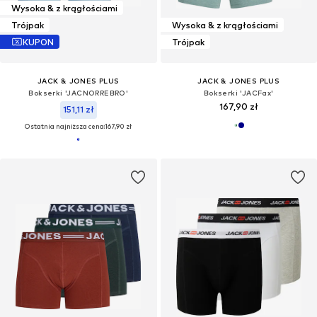
Wysoka & z krągłościami
Trójpak
Wysoka & z krągłościami
KUPON
Trójpak
JACK & JONES PLUS
JACK & JONES PLUS
Bokserki 'JACNORREBRO'
Bokserki 'JACFax'
167,90 zł
151,11 zł
Ostatnia najniższa cena:
167,90 zł