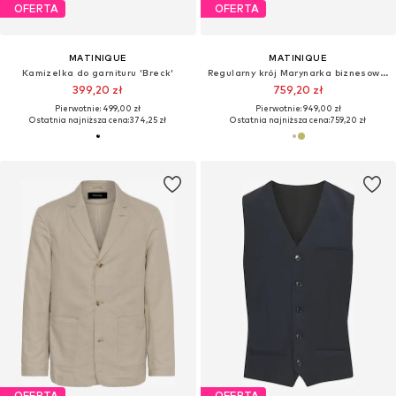
OFERTA
OFERTA
MATINIQUE
MATINIQUE
Kamizelka do garnituru 'Breck'
Regularny krój Marynarka biznesowa 'George'
399,20 zł
759,20 zł
Pierwotnie: 499,00 zł
Pierwotnie: 949,00 zł
Ostatnia najniższa cena:
374,25 zł
Ostatnia najniższa cena:
759,20 zł
OFERTA
OFERTA