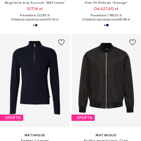
Regularny krój Koszula 'MATrostol'
Slim fit Pintsak 'George'
107,16 zł
Od 427,60 zł
Pierwotnie: 337,90 zł
Pierwotnie: 1 199,00 zł
Ostatnia najniższa cena:
107,16 zł
Ostatnia najniższa cena:
381,96 zł
OFERTA
OFERTA
MATINIQUE
MATINIQUE
Sweter 'Lagoon'
Kurtka przejściowa 'Clay'