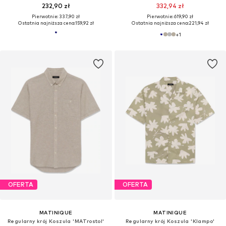
232,90 zł
332,94 zł
Pierwotnie: 337,90 zł
Pierwotnie: 619,90 zł
Ostatnia najniższa cena:
159,92 zł
Ostatnia najniższa cena:
221,94 zł
+
1
OFERTA
OFERTA
MATINIQUE
MATINIQUE
Regularny krój Koszula 'MATrostol'
Regularny krój Koszula 'Klampo'