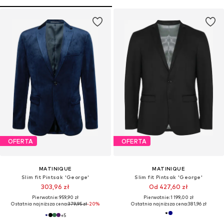
OFERTA
OFERTA
MATINIQUE
MATINIQUE
Slim fit Pintsak 'George'
Slim fit Pintsak 'George'
303,96 zł
Od 427,60 zł
Pierwotnie: 959,90 zł
Pierwotnie: 1 199,00 zł
Ostatnia najniższa cena:
379,95 zł
-20%
Ostatnia najniższa cena:
381,96 zł
+
5