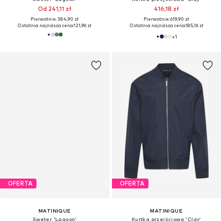
Od 241,11 zł
416,18 zł
Pierwotnie: 384,90 zł
Pierwotnie: 619,90 zł
Ostatnia najniższa cena:
121,96 zł
Ostatnia najniższa cena:
185,16 zł
+
1
OFERTA
OFERTA
MATINIQUE
MATINIQUE
Sweter 'Lagoon'
Kurtka przejściowa 'Clay'