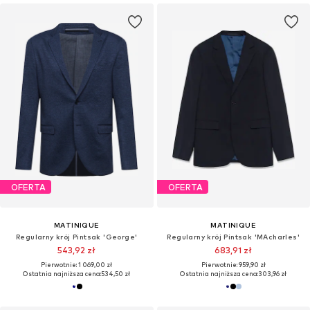
OFERTA
OFERTA
MATINIQUE
MATINIQUE
Regularny krój Pintsak 'George'
Regularny krój Pintsak 'MAcharles'
543,92 zł
683,91 zł
Pierwotnie: 1 069,00 zł
Pierwotnie: 959,90 zł
Ostatnia najniższa cena:
534,50 zł
Ostatnia najniższa cena:
303,96 zł