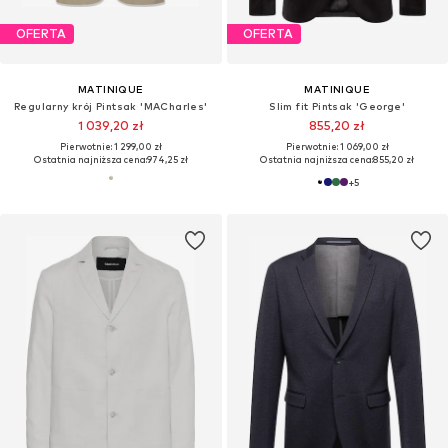
OFERTA
OFERTA
MATINIQUE
MATINIQUE
Regularny krój Pintsak 'MACharles'
Slim fit Pintsak 'George'
1 039,20 zł
855,20 zł
Pierwotnie: 1 299,00 zł
Pierwotnie: 1 069,00 zł
Ostatnia najniższa cena:
974,25 zł
Ostatnia najniższa cena:
855,20 zł
+
5