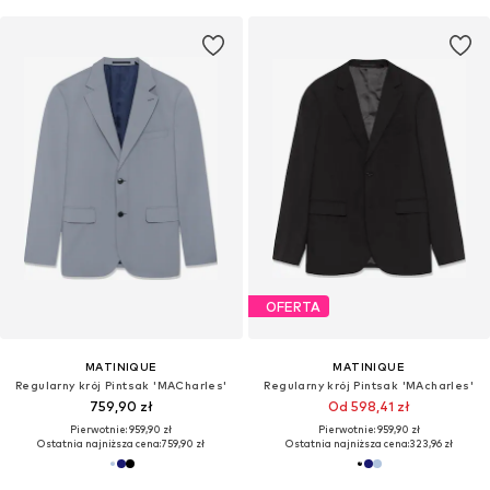
OFERTA
MATINIQUE
MATINIQUE
Regularny krój Pintsak 'MACharles'
Regularny krój Pintsak 'MAcharles'
759,90 zł
Od 598,41 zł
Pierwotnie: 959,90 zł
Pierwotnie: 959,90 zł
Ostatnia najniższa cena:
759,90 zł
Ostatnia najniższa cena:
323,96 zł