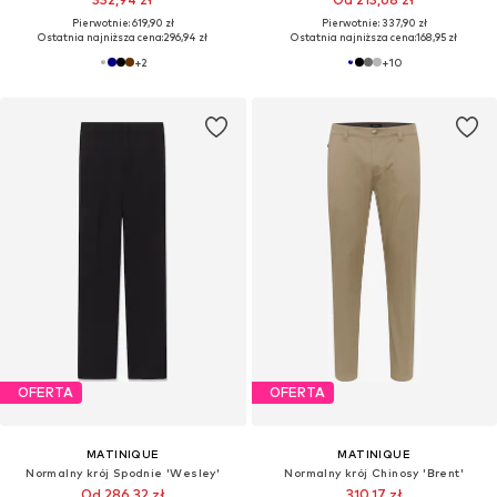
Pierwotnie: 619,90 zł
Pierwotnie: 337,90 zł
Ostatnia najniższa cena:
296,94 zł
Ostatnia najniższa cena:
168,95 zł
+
2
+
10
OFERTA
OFERTA
MATINIQUE
MATINIQUE
Normalny krój Spodnie 'Wesley'
Normalny krój Chinosy 'Brent'
Od 286,32 zł
310,17 zł