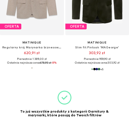
OFERTA
OFERTA
MATINIQUE
MATINIQUE
Regularny krój Marynarka biznesowa 'MAСharles'
Slim fit Pintsak 'MAGeorge'
620,91 zł
303,92 zł
Pierwotnie: 1 389,00 zł
Pierwotnie: 959,90 zł
Ostatnia najniższa cena:
678,93 zł
-8%
Ostatnia najniższa cena:
303,92 zł
+
5
To już wszystkie produkty z kategorii Garnitury &
marynarki, które pasują do Twoich filtrów