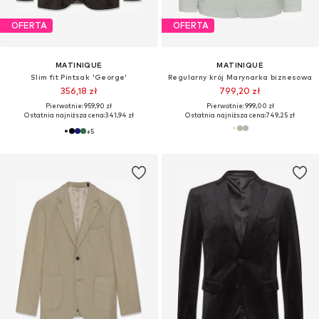
OFERTA
OFERTA
MATINIQUE
MATINIQUE
Slim fit Pintsak 'George'
Regularny krój Marynarka biznesowa
356,18 zł
799,20 zł
Pierwotnie: 959,90 zł
Pierwotnie: 999,00 zł
Ostatnia najniższa cena:
341,94 zł
Ostatnia najniższa cena:
749,25 zł
+
5