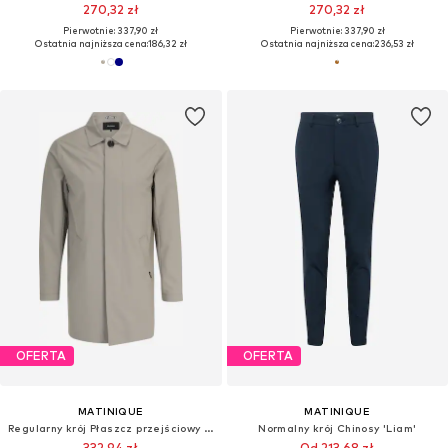
270,32 zł
270,32 zł
Pierwotnie: 337,90 zł
Pierwotnie: 337,90 zł
Ostatnia najniższa cena:
186,32 zł
Ostatnia najniższa cena:
236,53 zł
OFERTA
OFERTA
MATINIQUE
MATINIQUE
Regularny krój Płaszcz przejściowy 'Mac Miles'
Normalny krój Chinosy 'Liam'
332,94 zł
Od 213,68 zł