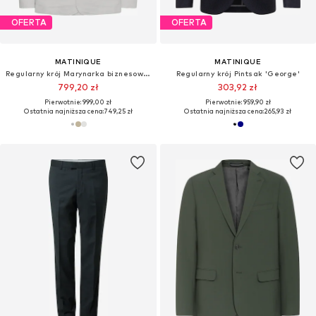
OFERTA
OFERTA
MATINIQUE
MATINIQUE
Regularny krój Marynarka biznesowa 'MAbarley'
Regularny krój Pintsak 'George'
799,20 zł
303,92 zł
Pierwotnie: 999,00 zł
Pierwotnie: 959,90 zł
Ostatnia najniższa cena:
749,25 zł
Ostatnia najniższa cena:
265,93 zł