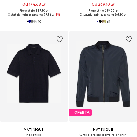
Od 174,68 zł
Od 269,10 zł
Pierwotnie: 337,90 zł
Pierwotnie: 299,00 zł
Ostatnia najniższa cena:
179,94 zł
-3%
Ostatnia najniższa cena:
269,10 zł
+
10
+
5
OFERTA
MATINIQUE
MATINIQUE
Koszulka
Kurtka przejściowa 'Hardron'