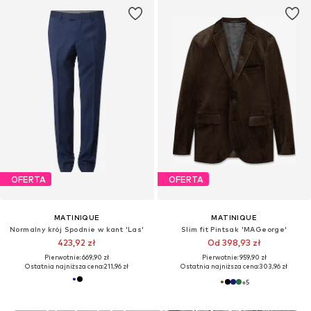
OFERTA
OFERTA
MATINIQUE
MATINIQUE
Normalny krój Spodnie w kant 'Las'
Slim fit Pintsak 'MAGeorge'
423,92 zł
Od 398,93 zł
Pierwotnie: 669,90 zł
Pierwotnie: 959,90 zł
Ostatnia najniższa cena:
211,96 zł
Ostatnia najniższa cena:
303,96 zł
+
5