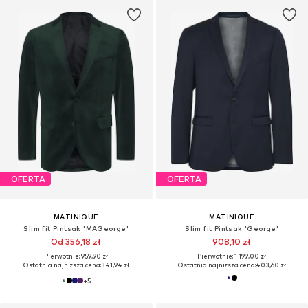
OFERTA
OFERTA
MATINIQUE
MATINIQUE
Slim fit Pintsak 'MAGeorge'
Slim fit Pintsak 'George'
Od 356,18 zł
908,10 zł
Pierwotnie: 959,90 zł
Pierwotnie: 1 199,00 zł
Ostatnia najniższa cena:
341,94 zł
Ostatnia najniższa cena:
403,60 zł
+
5