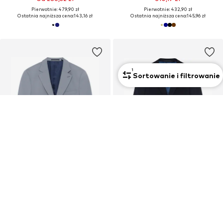
Pierwotnie: 479,90 zł
Pierwotnie: 432,90 zł
Ostatnia najniższa cena:
143,16 zł
Ostatnia najniższa cena:
145,96 zł
1
Sortowanie i filtrowanie
OFERTA
MATINIQUE
MATINIQUE
Regularny krój Pintsak 'MACharles'
Regularny krój Pintsak 'MAcharles'
759,90 zł
683,91 zł