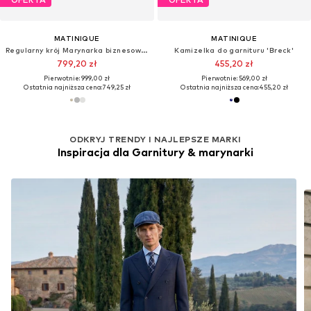
MATINIQUE
MATINIQUE
Regularny krój Marynarka biznesowa 'MAbarley'
Kamizelka do garnituru 'Breck'
799,20 zł
455,20 zł
Pierwotnie: 999,00 zł
Pierwotnie: 569,00 zł
Ostatnia najniższa cena:
749,25 zł
Ostatnia najniższa cena:
455,20 zł
ODKRYJ TRENDY I NAJLEPSZE MARKI
Inspiracja dla Garnitury & marynarki