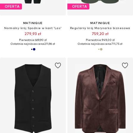
OFERTA
OFERTA
MATINIQUE
MATINIQUE
Normalny krój Spodnie w kant 'Las'
Regularny krój Marynarka biznesowa
279,93 zł
759,20 zł
Pierwotnie: 669,90 zł
Pierwotnie: 949,00 zł
Ostatnia najniższa cena:
211,96 zł
Ostatnia najniższa cena:
711,75 zł