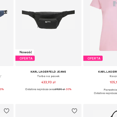
Nowość
OFERTA
OFERTA
KARL LAGERFELD JEANS
KARL LAGER
'
Torba na pasek
Kosz
433,93 zł
105,1
40%
Ostatnia najniższa cena:
619,90 zł
-30%
Pierwotnie:
e
Dostępne rozmiary: One Size
Dostępne roz
Ostatnia najniższa
Dodaj do koszyka
Dodaj do