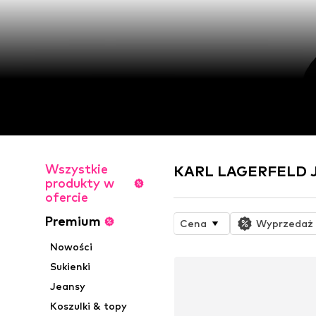
Wszystkie
KARL LAGERFELD JE
produkty w
ofercie
Premium
Cena
Wyprzedaż
Nowości
Sukienki
Jeansy
Koszulki & topy