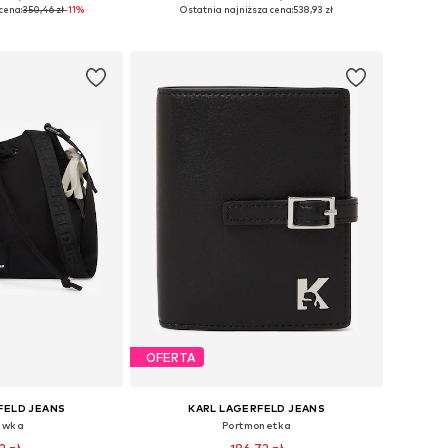
ary: M, L, XL
Dostępne rozmiary: 36, 38, 40, 42
cena:
350,46 zł
-11%
Ostatnia najniższa cena:
538,93 zł
 koszyka
Dodaj do koszyka
OFERTA
FELD JEANS
KARL LAGERFELD JEANS
ewka
Portmonetka