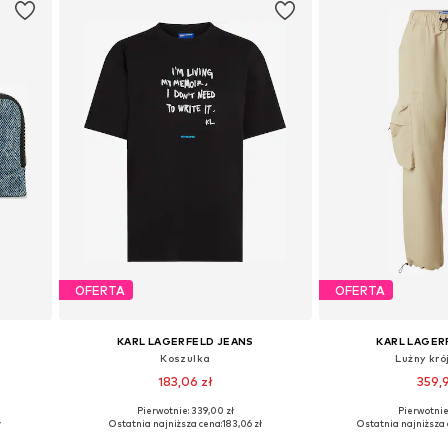
OFERTA
OFERTA
KARL LAGERFELD JEANS
KARL LAGER
Koszulka
Lużny kró
183,06 zł
359,
Pierwotnie: 339,00 zł
Pierwotnie:
e
Dostępne rozmiary: XS, S, M, XL
Dostępne rozmia
ł
Ostatnia najniższa cena:
183,06 zł
Ostatnia najniższa 
Dodaj do koszyka
Dodaj do