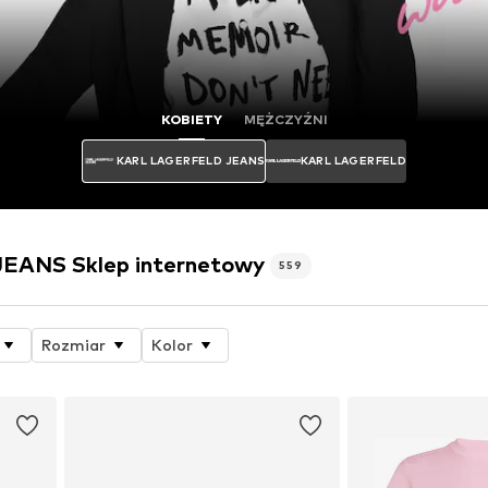
KOBIETY
MĘŻCZYŹNI
KARL LAGERFELD JEANS
KARL LAGERFELD
ANS Sklep internetowy
559
Rozmiar
Kolor