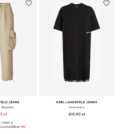
FELD JEANS
KARL LAGERFELD JEANS
j Bojówki
Sukienka
95 zł
619,90 zł
 719,90 zł
ry: 34, 36, 38
Dostępne rozmiary: 34, 36, 38, 40
cena:
427,90 zł
-15%
 koszyka
Dodaj do koszyka