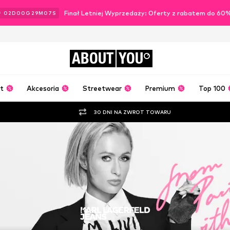
Finał Letniej Wyprzedaży: Oferty z rabatem do 60
02
D
00
G
29
M
06
S
ABOUT
YOU
t
Akcesoria
Streetwear
Premium
Top 100
30 DNI NA ZWROT TOWARU