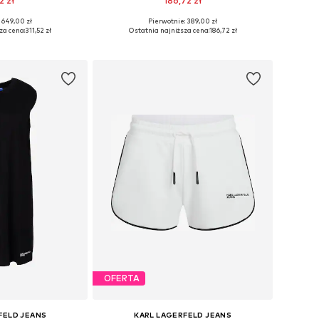
2 zł
186,72 zł
 649,00 zł
Pierwotnie: 389,00 zł
ary: One Size
Dostępne rozmiary: One Size
za cena:
311,52 zł
Ostatnia najniższa cena:
186,72 zł
 koszyka
Dodaj do koszyka
OFERTA
FELD JEANS
KARL LAGERFELD JEANS