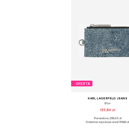
OFERTA
KARL LAGERFELD JEANS
Etui
139,86 zł
Pierwotnie: 259,00 zł
Dostępne rozmiary: One Siz
Ostatnia najniższa cena:
139,86 z
Dodaj do koszyka