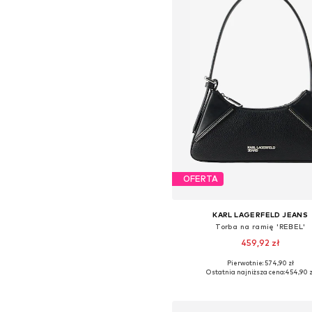
OFERTA
KARL LAGERFELD JEANS
Torba na ramię 'REBEL'
459,92 zł
Pierwotnie: 574,90 zł
Dostępne rozmiary: One Siz
Ostatnia najniższa cena:
454,90 z
Dodaj do koszyka