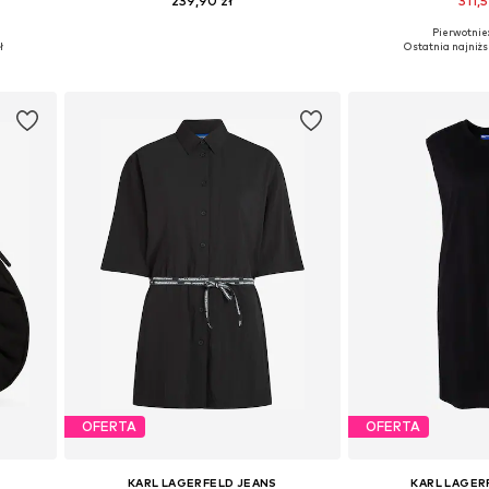
239,90 zł
311,5
Pierwotnie:
Dostępne rozmiary: 55-60
Dostępne rozmi
ł
Ostatnia najniżs
Dodaj do koszyka
Dodaj do
OFERTA
OFERTA
KARL LAGERFELD JEANS
KARL LAGER