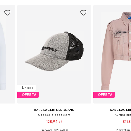
Unisex
OFERTA
OFERTA
KARL LAGERFELD JEANS
KARL LAGER
Czapka z daszkiem
Kurtka pr
128,94 zł
311,5
Pierwotnie: 287,90 zł
Pierwotnie: