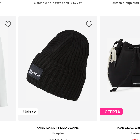
XL
Dostępne rozmiary: 55-60
Dostępne rozmi
ł
Ostatnia najniższa cena:
101,94 zł
Ostatnia najniższa 
Dodaj do koszyka
Dodaj do
Unisex
OFERTA
KARL LAGERFELD JEANS
KARL LAGER
Czapka
Saki