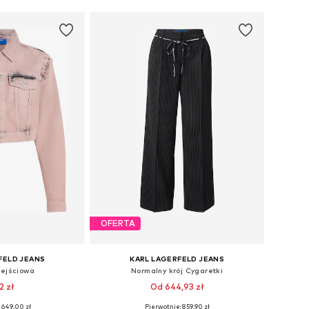
OFERTA
FELD JEANS
KARL LAGERFELD JEANS
zejściowa
Normalny krój Cygaretki
2 zł
Od 644,93 zł
 649,00 zł
Pierwotnie: 859,90 zł