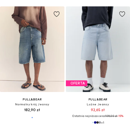
OFERTA
PULL&BEAR
PULL&BEAR
Normalny krój Jeansy
Luźne Jeansy
182,90 zł
92,65 zł
Ostatnia najniższa cena:
109,00 zł
-15%
+
1