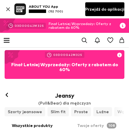
ABOUT YOU App
Przejdź do aplikacji
(152 700)
Finał Letniej Wyprzedaży: Oferty z
03
D
00
G
42
M
29
S
rabatem do 60%
03
D
00
G
42
M
29
S
Finał Letniej Wyprzedaży: Oferty z rabatem do
60%
Jeansy
(Pull&Bear) dla mężczyzn
Szorty jeansowe
Slim fit
Proste
Luźne
Wąsk
Wszystkie produkty
Twoje oferty
108