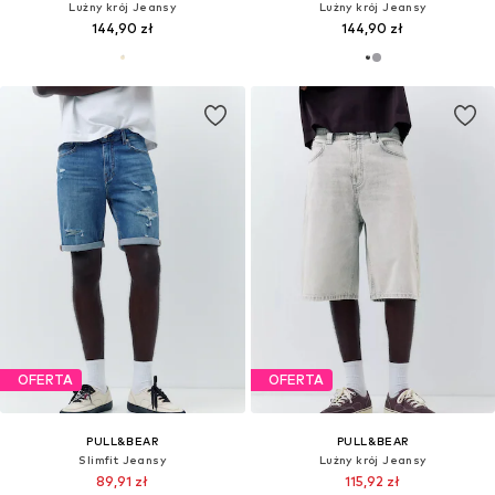
Lużny krój Jeansy
Lużny krój Jeansy
144,90 zł
144,90 zł
OFERTA
OFERTA
PULL&BEAR
PULL&BEAR
Slimfit Jeansy
Lużny krój Jeansy
89,91 zł
115,92 zł