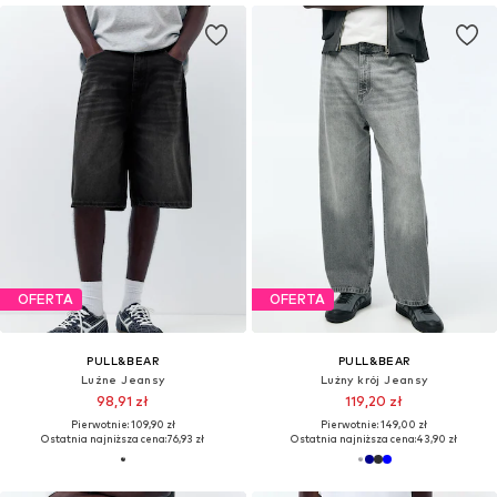
OFERTA
OFERTA
PULL&BEAR
PULL&BEAR
Luźne Jeansy
Lużny krój Jeansy
98,91 zł
119,20 zł
Pierwotnie: 109,90 zł
Pierwotnie: 149,00 zł
Ostatnia najniższa cena:
76,93 zł
Ostatnia najniższa cena:
43,90 zł