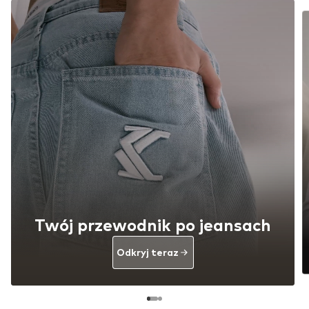
Twój przewodnik po jeansach
Odkryj teraz