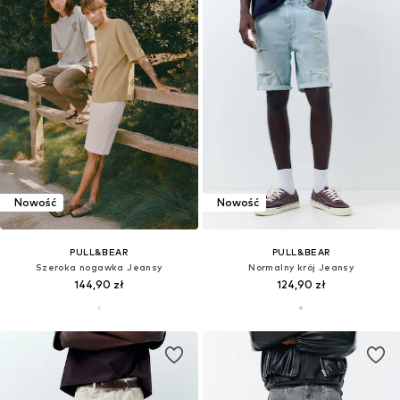
Nowość
Nowość
PULL&BEAR
PULL&BEAR
Szeroka nogawka Jeansy
Normalny krój Jeansy
144,90 zł
124,90 zł