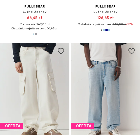
PULL&BEAR
PULL&BEAR
Luźne Jeansy
Luźne Jeansy
66,45 zł
126,65 zł
Pierwotnie: 149,00 zł
Ostatnia najniższa cena:
149,00 zł
-15%
Ostatnia najniższa cena:
66,45 zł
OFERTA
OFERTA