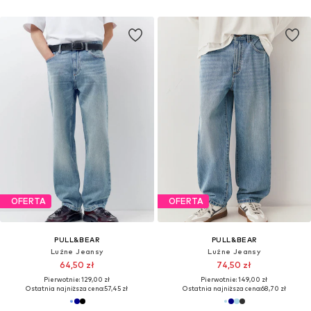
OFERTA
OFERTA
PULL&BEAR
PULL&BEAR
Luźne Jeansy
Luźne Jeansy
64,50 zł
74,50 zł
Pierwotnie: 129,00 zł
Pierwotnie: 149,00 zł
Ostatnia najniższa cena:
57,45 zł
Ostatnia najniższa cena:
68,70 zł