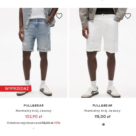
WYPRZEDAŻ
PULL&BEAR
PULL&BEAR
Normalny krój Jeansy
Normalny krój Jeansy
102,90 zł
115,00 zł
Ostatnia najniższa cena:
115,00 zł
-10%