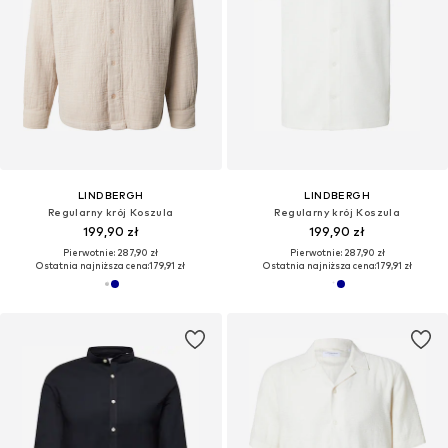
Poczuj powiew wiatru w lnie