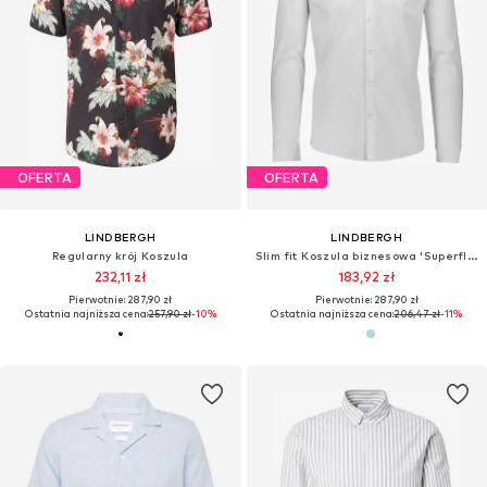
OFERTA
OFERTA
LINDBERGH
LINDBERGH
Slim fit Koszula
Slim fit Koszula
182,67 zł
219,22 zł
Pierwotnie: 287,90 zł
Pierwotnie: 287,90 zł
Ostatnia najniższa cena:
171,92 zł
Ostatnia najniższa cena:
232,11 zł
-5%