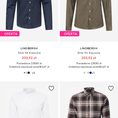
OFERTA
OFERTA
LINDBERGH
LINDBERGH
Slim fit Koszula
Regularny krój Koszula
191,92 zł
170,91 zł
Pierwotnie: 239,90 zł
Pierwotnie: 239,90 zł
Ostatnia najniższa cena:
189,90 zł
Ostatnia najniższa cena:
170,91 zł
+
3