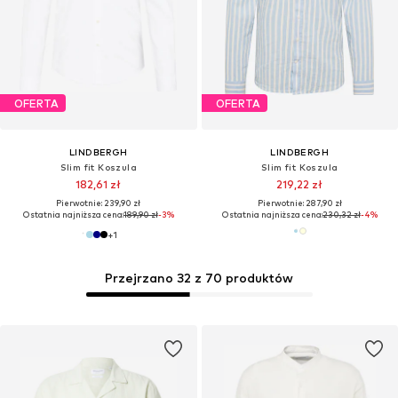
WYPRZEDAŻ
LINDBERGH
LINDBERGH
Slim fit Koszula
Regularny krój Koszula
239,90 zł
99,90 zł
Pierwotnie: 337,90 zł
+
3
Ostatnia najniższa cena:
119,61 zł
-16%
Przejrzano 32 z 70 produktów