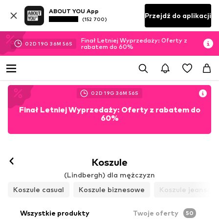
ABOUT YOU App
Przejdź do aplikacji
(152 700)
Finał Letniej Wyprzedaży: Oferty z
02
D
19
G
36
M
51
S
rabatem do 60%
02
D
19
G
36
M
51
S
Finał Letniej Wyprzedaży: Oferty z rabatem do
60%
Koszule
(Lindbergh) dla mężczyzn
Koszule casual
Koszule biznesowe
Koszule jeansow
Wszystkie produkty
Twoje oferty
50