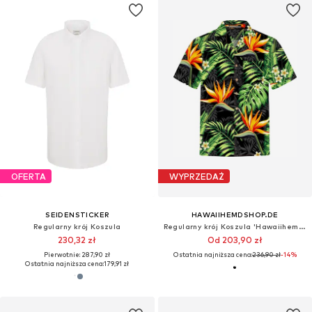
OFERTA
WYPRZEDAŻ
SEIDENSTICKER
HAWAIIHEMDSHOP.DE
Regularny krój Koszula
Regularny krój Koszula 'Hawaiihemd "Bird of Paradise"'
230,32 zł
Od 203,90 zł
Pierwotnie: 287,90 zł
Ostatnia najniższa cena:
236,90 zł
-14%
Ostatnia najniższa cena:
179,91 zł