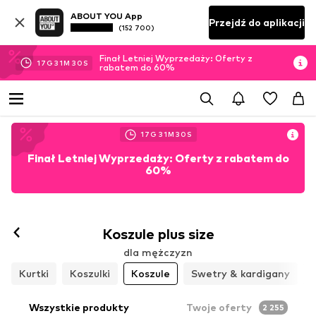
ABOUT YOU App
Przejdź do aplikacji
(152 700)
Finał Letniej Wyprzedaży: Oferty z
17
G
31
M
28
S
rabatem do 60%
17
G
31
M
28
S
Finał Letniej Wyprzedaży: Oferty z rabatem do
60%
Koszule plus size
dla mężczyzn
Kurtki
Koszulki
Koszule
Swetry & kardigany
Wszystkie produkty
Twoje oferty
2 255