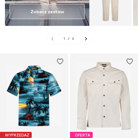
Zobacz zestaw
1
/
3
WYPRZEDAŻ
OFERTA