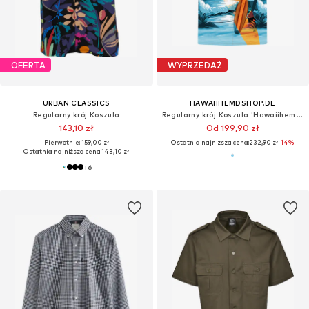
OFERTA
WYPRZEDAŻ
URBAN CLASSICS
HAWAIIHEMDSHOP.DE
Regularny krój Koszula
Regularny krój Koszula 'Hawaiihemd "Beach Day"'
143,10 zł
Od 199,90 zł
Pierwotnie: 159,00 zł
Ostatnia najniższa cena:
232,90 zł
-14%
Ostatnia najniższa cena:
143,10 zł
+
6