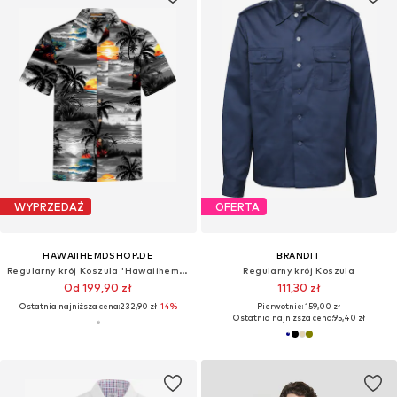
WYPRZEDAŻ
OFERTA
HAWAIIHEMDSHOP.DE
BRANDIT
Regularny krój Koszula 'Hawaiihemd Night on Hawaii'
Regularny krój Koszula
Od 199,90 zł
111,30 zł
Ostatnia najniższa cena:
232,90 zł
-14%
Pierwotnie: 159,00 zł
Ostatnia najniższa cena:
95,40 zł