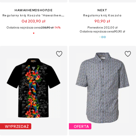
HAWAIIHEMDSHOP.DE
NEXT
Regularny krój Koszula 'Hawaiihemd "Classic Flowers (red)"'
Regularny krój Koszula
Od 203,90 zł
90,90 zł
Ostatnia najniższa cena:
236,90 zł
-14%
Pierwotnie: 202,00 zł
Ostatnia najniższa cena:
90,90 zł
WYPRZEDAŻ
OFERTA