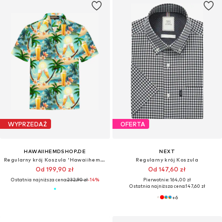
WYPRZEDAŻ
OFERTA
HAWAIIHEMDSHOP.DE
NEXT
Regularny krój Koszula 'Hawaiihemd Sunshine Beer'
Regularny krój Koszula
Od 199,90 zł
Od 147,60 zł
Ostatnia najniższa cena:
232,90 zł
-14%
Pierwotnie: 164,00 zł
Ostatnia najniższa cena:
147,60 zł
+
6