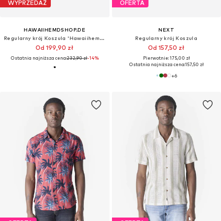
WYPRZEDAŻ
OFERTA
HAWAIIHEMDSHOP.DE
NEXT
Regularny krój Koszula 'Hawaiihemd Paradise Night'
Regularny krój Koszula
Od 199,90 zł
Od 157,50 zł
Ostatnia najniższa cena:
232,90 zł
-14%
Pierwotnie: 175,00 zł
Ostatnia najniższa cena:
157,50 zł
+
6