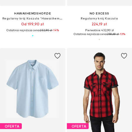
HAWAIIHEMDSHOP.DE
NO EXCESS
Regularny krój Koszula 'Hawaiihemd Day on Hawaii'
Regularny krój Koszula
Od 199,90 zł
224,19 zł
Ostatnia najniższa cena:
232,90 zł
-14%
Pierwotnie: 432,90 zł
Ostatnia najniższa cena:
258,68 zł
-13%
OFERTA
OFERTA