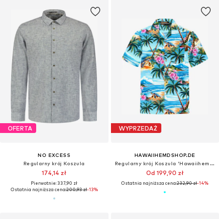
OFERTA
WYPRZEDAŻ
NO EXCESS
HAWAIIHEMDSHOP.DE
Regularny krój Koszula
Regularny krój Koszula 'Hawaiihemd "Turtle Island"'
174,14 zł
Od 199,90 zł
Pierwotnie: 337,90 zł
Ostatnia najniższa cena:
232,90 zł
-14%
Ostatnia najniższa cena:
200,93 zł
-13%