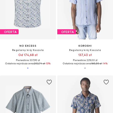
OFERTA
OFERTA
NO EXCESS
KOROSHI
Regularny krój Koszula
Regularny krój Koszula
Od 174,68 zł
137,40 zł
Pierwotnie: 337,90 zł
Pierwotnie: 229,00 zł
Ostatnia najniższa cena:
202,74 zł
-13%
Ostatnia najniższa cena:
160,30 zł
-14%