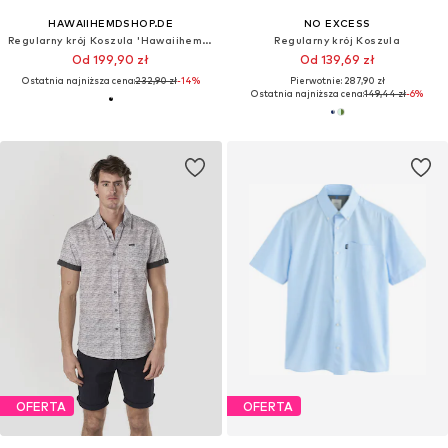
HAWAIIHEMDSHOP.DE
NO EXCESS
Regularny krój Koszula 'Hawaiihemd Parrots Elegance'
Regularny krój Koszula
Od 199,90 zł
Od 139,69 zł
Ostatnia najniższa cena:
232,90 zł
-14%
Pierwotnie: 287,90 zł
Ostatnia najniższa cena:
149,44 zł
-6%
OFERTA
OFERTA