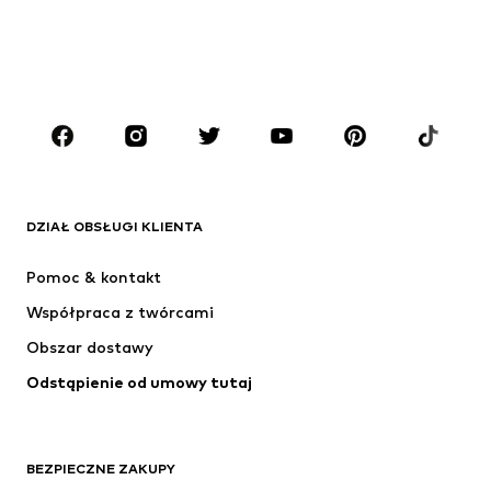
Moda plażowa
Plus size
Buty
Sport
Akcesoria
Premium
ODZIEŻ
Nowości
Na czasie
Koszulki
Jeansy
DZIAŁ OBSŁUGI KLIENTA
Kurtki
Bluzy
Spodnie
Koszule
Pomoc & kontakt
Bielizna
Swetry & kardigany
Współpraca z twórcami
Garnitury & marynarki
Płaszcze
Obszar dostawy
Moda plażowa
Plus size
Odstąpienie od umowy tutaj
Specjalne okazje
Ekskluzywne
Recykling
BUTY
BEZPIECZNE ZAKUPY