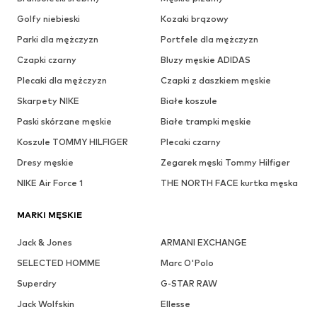
Golfy niebieski
Kozaki brązowy
Parki dla mężczyzn
Portfele dla mężczyzn
Czapki czarny
Bluzy męskie ADIDAS
Plecaki dla mężczyzn
Czapki z daszkiem męskie
Skarpety NIKE
Białe koszule
Paski skórzane męskie
Białe trampki męskie
Koszule TOMMY HILFIGER
Plecaki czarny
Dresy męskie
Zegarek męski Tommy Hilfiger
NIKE Air Force 1
THE NORTH FACE kurtka męska
MARKI MĘSKIE
Jack & Jones
ARMANI EXCHANGE
SELECTED HOMME
Marc O'Polo
Superdry
G-STAR RAW
Jack Wolfskin
Ellesse