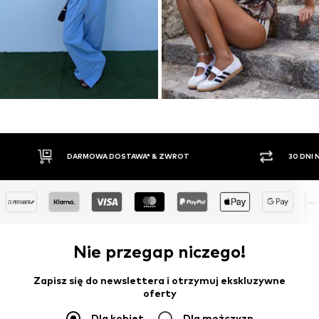
30 DNI NA ZWROT TOWARU
PŁATNO
Nie przegap niczego!
Zapisz się do newslettera i otrzymuj ekskluzywne
oferty
Dla kobiet
Dla mężczyzn