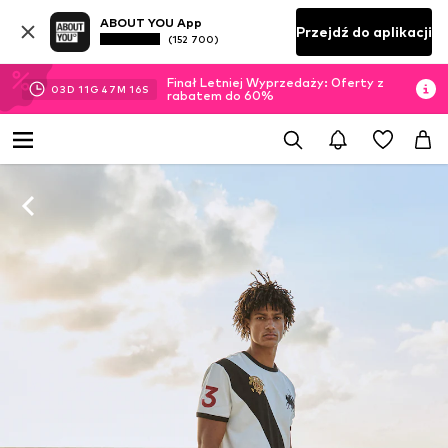
ABOUT YOU App
Przejdź do aplikacji
(152 700)
Finał Letniej Wyprzedaży: Oferty z
03
D
11
G
47
M
15
S
rabatem do 60%