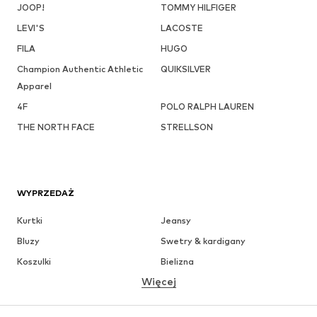
JOOP!
TOMMY HILFIGER
LEVI'S
LACOSTE
FILA
HUGO
Champion Authentic Athletic
QUIKSILVER
Apparel
4F
POLO RALPH LAUREN
THE NORTH FACE
STRELLSON
WYPRZEDAŻ
Kurtki
Jeansy
Bluzy
Swetry & kardigany
Koszulki
Bielizna
Więcej
Spodnie
Koszule
Płaszcze
Garnitury & marynarki