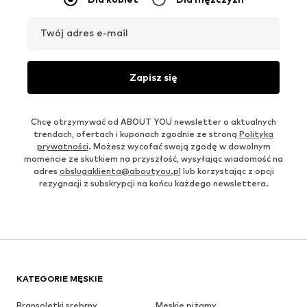
Twój adres e-mail
Zapisz się
Chcę otrzymywać od ABOUT YOU newsletter o aktualnych
trendach, ofertach i kuponach zgodnie ze stroną
Polityka
prywatności
. Możesz wycofać swoją zgodę w dowolnym
momencie ze skutkiem na przyszłość, wysyłając wiadomość na
adres
obslugaklienta@aboutyou.pl
lub korzystając z opcji
rezygnacji z subskrypcji na końcu każdego newslettera.
KATEGORIE MĘSKIE
Bransoletki srebrny
Męskie piżamy